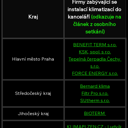
Firmy zabývající se 
instalací klimatizací do 
Kraj
kanceláří 
(odkazuje na 
článek z osobního 
setkání)
BENEFIT TERM s.r.o.
KSK, spol. s r.o.
Hlavní město Praha
Tepelná čerpadla Čechy 
s.r.o.
FORCE ENERGY s.r.o.
Bernard klima
Středočeský kraj
Filtr Pro s.r.o.
SUtherm s.r.o.
BIOTERM 
Jihočeský kraj
KLIMAPLZEN.CZ
 - Ludvík 