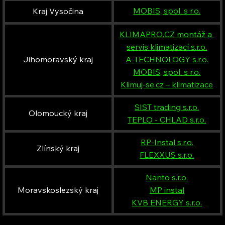
MOBIS, spol. s r.o.
Kraj Vysočina
KLIMAPRO.CZ
 montáž a 
servis klimatizací s.r.o.
Jihomoravský kraj
A-TECHNOLOGY s.r.o.
MOBIS, spol. s r.o.
Klimuj-se.cz
 – klimatizace
SIST trading s.r.o.
Olomoucký kraj
TEPLO - CHLAD s.r.o.
RP-Instal s.r.o.
Zlínský kraj
FLEXXUS s.r.o.
Nanto s.r.o.
Moravskoslezský kraj
MP instal
KVB ENERGY s.r.o.