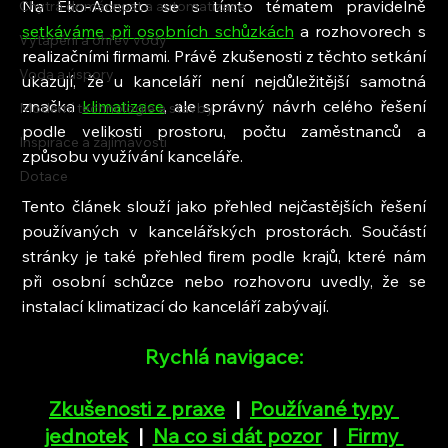
Na Eko-Adepto se s tímto tématem pravidelně 
Chytrá domácnost a automatizace
setkáváme při osobních schůzkách
 a rozhovorech s 
Vytápění a ohřev vody
realizačními firmami. Právě zkušenosti z těchto setkání 
Voda a úspory
ukazují, že u kanceláří není nejdůležitější samotná 
značka 
klimatizace
, ale správný návrh celého řešení 
Moderní technologie a stavby
podle velikosti prostoru, počtu zaměstnanců a 
Inspirace a zajímavosti
způsobu využívání kanceláře.
Dotace
Tento článek slouží jako přehled nejčastějších řešení 
používaných v kancelářských prostorách. Součástí 
stránky je také přehled firem podle krajů, které nám 
při osobní schůzce nebo rozhovoru uvedly, že se 
instalací klimatizací do kanceláří zabývají.
Rychlá navigace:
Zkušenosti z praxe
  |  
Používané typy 
jednotek
  |  
Na co si dát pozor
  |  
Firmy 