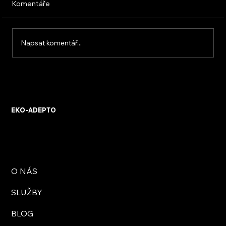
Komentáře
Napsat komentář...
Klimatizace do bytu: výběr, návrh a
montáž
EKO-ADEPTO
O NÁS
SLUŽBY
BLOG