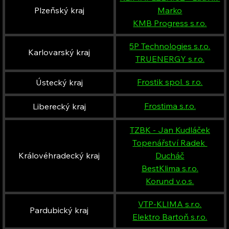
Plzeňský kraj
Marko
KMB Progress s.r.o.
5P Technologies s.r.o.
Karlovarský kraj
TRUENERGY s.r.o.
Frostik spol. s r.o.
Ústecký kraj
Frostima s.r.o.
Liberecký kraj
TZBK - Jan Kudláček
Topenářství Radek 
Královéhradecký kraj
Ducháč
BestKlima s.r.o.
Korund v.o.s.
VTP-KLIMA s.r.o.
Pardubický kraj
Elektro Bartoň s.r.o.