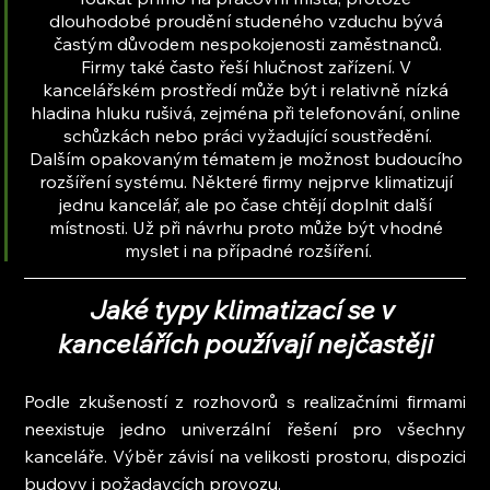
dlouhodobé proudění studeného vzduchu bývá 
častým důvodem nespokojenosti zaměstnanců.
Firmy také často řeší hlučnost zařízení. V 
kancelářském prostředí může být i relativně nízká 
hladina hluku rušivá, zejména při telefonování, online 
schůzkách nebo práci vyžadující soustředění.
Dalším opakovaným tématem je možnost budoucího 
rozšíření systému. Některé firmy nejprve klimatizují 
jednu kancelář, ale po čase chtějí doplnit další 
místnosti. Už při návrhu proto může být vhodné 
myslet i na případné rozšíření.
Jaké typy klimatizací se v 
kancelářích používají nejčastěji
Podle zkušeností z rozhovorů s realizačními firmami 
neexistuje jedno univerzální řešení pro všechny 
kanceláře. Výběr závisí na velikosti prostoru, dispozici 
budovy i požadavcích provozu.