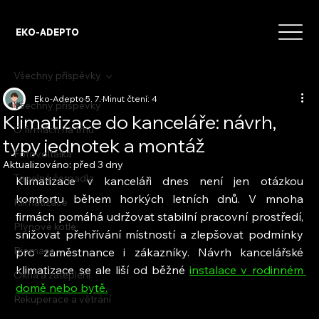
EKO-ADEPTO
Všechny příspěvky
Eko-Adepto
5. 7.
Minut čtení: 4
Všechny příspěvky
Klimatizace do kanceláře: návrh,
O firmách na trhu
typy jednotek a montáž
Fotovoltaika
Aktualizováno:
před 3 dny
Tepelná čerpadla
Klimatizace v kanceláři dnes není jen otázkou 
komfortu během horkých letních dnů. V mnoha 
Klimatizace
firmách pomáhá udržovat stabilní pracovní prostředí, 
Plynové kotle
snižovat přehřívání místností a zlepšovat podmínky 
Biomasa
pro zaměstnance i zákazníky. Návrh kancelářské 
klimatizace se ale liší od běžné 
instalace v rodinném 
Okna a zateplení
domě nebo bytě.
Rekuperace a větrání