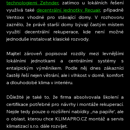
technologiemi Zehnder
, zatímco u lokálních řešení 
využívá také 
decentrální jednotky Recuair
, případně 
Ventoxx vhodné pro stávající domy. V rozhovoru 
zaznělo, že právě starší domy bývají častým místem 
využití decentrální rekuperace, kde není možné 
jednoduše instalovat klasické rozvody.
Majitel zároveň popisoval rozdíly mezi levnějšími 
lokálními jednotkami a centrálními systémy s 
entalpickým výměníkem. Podle něj dnes zákazníci 
častěji řeší nejen větrání, ale i vlhkost v domě, komfort 
a dlouhodobé klima v interiéru.
Důležité je také to, že firma absolvovala školení a 
certifikace potřebné pro návrhy i montáže rekuperací. 
Nejde tedy pouze o rozšíření nabídky „na papíře“, ale 
o oblast, kterou chce KLIMAPRO.CZ montáž a servis 
klimatizací s.r.o. dále rozvíjet.