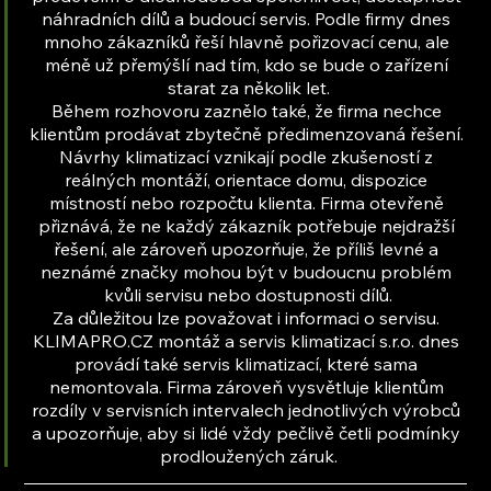
náhradních dílů a budoucí servis. Podle firmy dnes 
mnoho zákazníků řeší hlavně pořizovací cenu, ale 
méně už přemýšlí nad tím, kdo se bude o zařízení 
starat za několik let.
Během rozhovoru zaznělo také, že firma nechce 
klientům prodávat zbytečně předimenzovaná řešení. 
Návrhy klimatizací vznikají podle zkušeností z 
reálných montáží, orientace domu, dispozice 
místností nebo rozpočtu klienta. Firma otevřeně 
přiznává, že ne každý zákazník potřebuje nejdražší 
řešení, ale zároveň upozorňuje, že příliš levné a 
neznámé značky mohou být v budoucnu problém 
kvůli servisu nebo dostupnosti dílů.
Za důležitou lze považovat i informaci o servisu. 
KLIMAPRO.CZ montáž a servis klimatizací s.r.o. dnes 
provádí také servis klimatizací, které sama 
nemontovala. Firma zároveň vysvětluje klientům 
rozdíly v servisních intervalech jednotlivých výrobců 
a upozorňuje, aby si lidé vždy pečlivě četli podmínky 
prodloužených záruk.