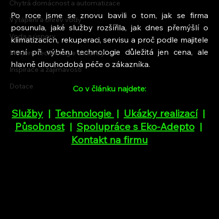
Chytrá domácnost a automatizace
Po roce jsme se znovu bavili o tom, jak se firma 
Vytápění a ohřev vody
posunula, jaké služby rozšířila, jak dnes přemýšlí o 
Voda a úspory
klimatizacích, rekuperaci, servisu a proč podle majitele 
není při výběru technologie důležitá jen cena, ale 
Moderní technologie a stavby
hlavně dlouhodobá péče o zákazníka.
Inspirace a zajímavosti
Dotace
Co v článku najdete:
Služby
  |  
Technologie
 |  
Ukázky realizací
  | 
Působnost
  |  
Spolupráce s Eko-Adepto
  |  
Kontakt na firmu