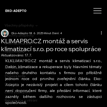
EKO-ADEPTO
Všechny příspěvky
Eko-Adepto
18. 6. 2025
Minut čtení: 4
Všechny příspěvky
KLIMAPRO.CZ montáž a servis
O firmách na trhu
klimatizací s.r.o. po roce spolupráce
Fotovoltaika
Aktualizováno:
17. 7.
Tepelná čerpadla
KLKLIMAPRO.CZ montáž a servis klimatizací s.r.o., 
Daikin, klimatizace a rekuperace byly hlavními tématy 
Klimatizace
našeho druhého kontaktu s firmou po přibližně 
Plynové kotle
jednom roce od prvního zveřejnění článku. Eko-
Biomasa
Adepto je nezávislý projekt a cílem tohoto článku 
není doporučení firmy, ale předání informací, které 
Okna a zateplení
zazněly během dalšího rozhovoru se zástupci 
Rekuperace a větrání
společnosti.