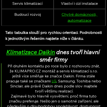
Servis klimatizací
Vlaství i cizí instalace
Budoucí rozvoj
Chytré domácnosti, 
automatizace
Tato tabulka slouží pro rychlou orientaci. Podrobnosti 
k jednotlivým řešením najdete níže v článku.
Klimatizace Daikin
 dnes tvoří hlavní 
směr firmy
Při druhém kontaktu po roce bylo z rozhovoru znát, 
že KLIMAPRO.CZ montáž a servis klimatizací s.r.o. 
ještě více směřuje ke značce Daikin. Firma stále 
pracuje také se značkami 
LG
, Samsung, Toshiba nebo 
Sinclair, ale právě Daikin dnes podle slov majitele 
tvoří většinu realizací.
Zajímavé bylo hlavně vysvětlení, proč firma tuto 
značku preferuje. Nešlo jen o samotné zařízení, ale 
především o dlouhodobou spolehlivost, dostupnost 