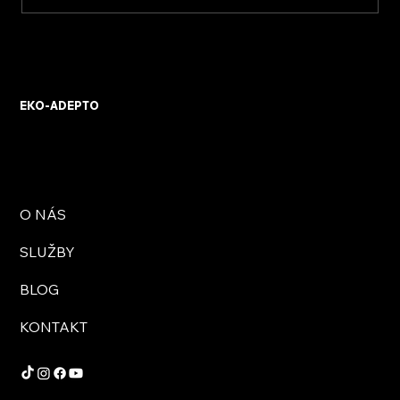
KVB ENERGY s.r.o. – zkušenosti z
osobního setkání s firmou
EKO-ADEPTO
O NÁS
SLUŽBY
BLOG
KONTAKT