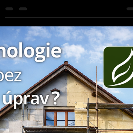
24. 1.
Minut čtení: 2
Moderní technologie a stavby
Zimní zahrady očima montážní firmy:
zkušenosti z realizací
Jak se navrhují zimní zahrady v praxi? Zkušenosti z
montáží, časté chyby a technické detaily z pohledu firmy
terénu.