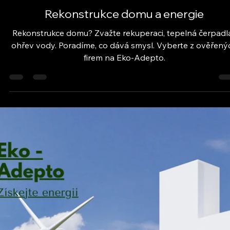
Novostavba rodinného domu bez chyb
Stavíte novostavbu rodinného domu? Poradíme s výběr
technologií, úsporou energií i vhodnými firmami. Než
začnete, obraťte se na nás!