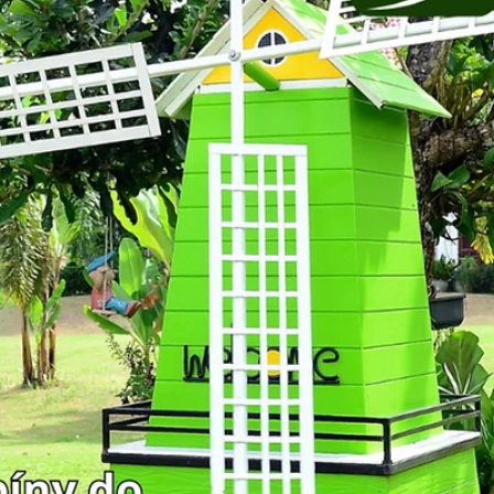
23. 7. 2025
Minut čtení: 2
Moderní technologie a stavby
Zelené střechy v létě? Chladí víc, než čeká
Zelené střechy v létě fungují jako přírodní klimatizace.
Zjistěte, jak ochlazují dům a proč se vyplatí. Tipy, výhody
odkazy na firmy.