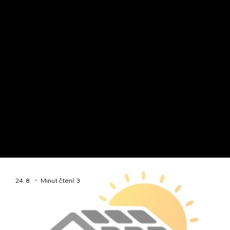
20. 4. 2025
Minut čtení: 3
Moderní technologie a stavby
Použití vodíku v domácnosti
Zjistěte, jaké má použití vodíku v domácnosti budoucnos
Poradenství, ověření dodavatelé a výběr firem z celé ČR
Klikněte a zjistěte víc!