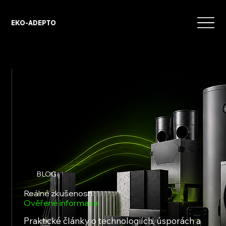
EKO-ADEPTO
BLOG
Reálné zkušenosti.
Ověřené informace.
Praktické články o technologiích, úsporách a