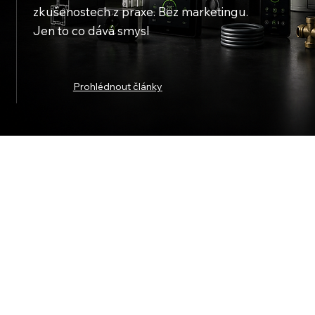
zkušenostech z praxe. Bez marketingu.
Jen to co dává smysl
Prohlédnout články
Vyberte téma, které Vás zajímá