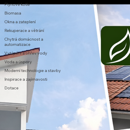
Plynové kotle
Biomasa
Okna a zateplení
Rekuperace a větrání
Chytrá domácnost a
automatizace
Vytápění a ohřev vody
Voda a úspory
Moderní technologie a stavby
Inspirace a zajímavosti
Dotace