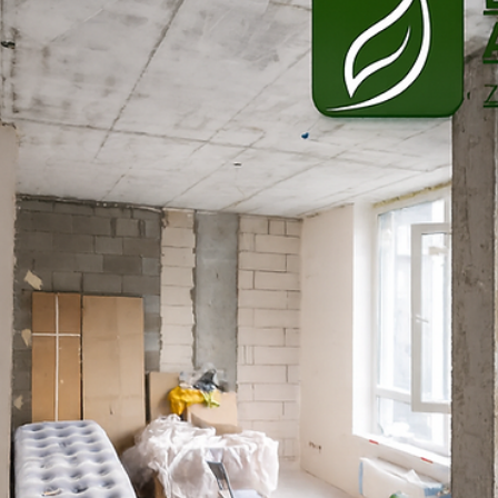
17. 1.
Minut čtení: 3
Moderní technologie a stavby
Proč technologie nefungují bez stavební
úprav
Proč moderní technologie v domech často nefungují
správně? Vysvětlení na základě zkušeností ze schůzek 
montážními firmami.