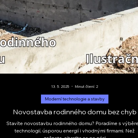
24. 5. 2025
Minut čtení: 2
Moderní technologie a stavby
Větrné turbíny do domácnosti
Jsou větrné turbíny vhodné pro vaši domácnost? Zjistě
reálný potenciál větrné energie pro rodinný dům bez
dotací. Poradenství Eko-Adepto.