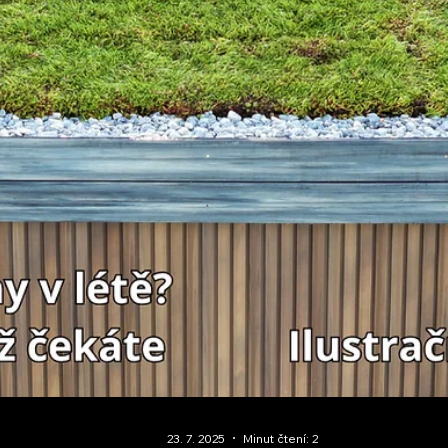
Rekonstrukce bytů očima firem z terén
Rekonstrukce bytů očima firem z praxe. Bytová jádra,
elektroinstalace, topení i vodoinstalace bez marketingu
Zkušenosti ze schůzek.