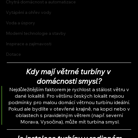
Chytrá domácnost a automatizace
Vytápění a ohřev vody
Voda a úspory
Moderní technologie a stavby
Inspirace a zajímavosti
Dotace
Kdy mají větrné turbíny v 
domácnosti smysl?
Nejdůležitějším faktorem je rychlost a stálost větru v 
dané lokalitě. Pro většinu českých lokalit nejsou 
podmínky pro malou domácí větrnou turbínu ideální. 
Pokud ale bydlíte v otevřené krajině, na kopci nebo v 
oblastech s pravidelným větrem (např. severní 
Morava, Vysočina), může mít turbína smysl.