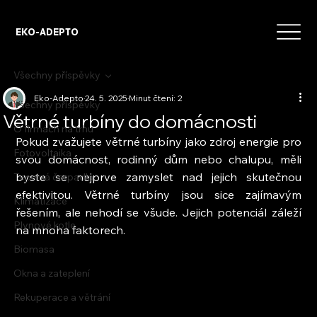
EKO-ADEPTO
Všechny příspěvky
Eko-Adepto
24. 5. 2025
Minut čtení: 2
Všechny příspěvky
Větrné turbíny do domácnosti
O firmách na trhu
Pokud zvažujete větrné turbíny jako zdroj energie pro 
Fotovoltaika
svou domácnost, rodinný dům nebo chalupu, měli 
byste se nejprve zamyslet nad jejich skutečnou 
Tepelná čerpadla
efektivitou. Větrné turbíny jsou sice zajímavým 
Klimatizace
řešením, ale nehodí se všude. Jejich potenciál záleží 
Plynové kotle
na mnoha faktorech.
Biomasa
Okna a zateplení
Rekuperace a větrání