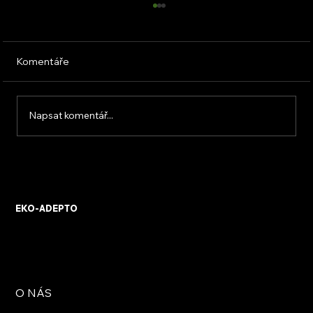
Komentáře
Napsat komentář...
Rekonstrukce bytů očima firem z terénu
EKO-ADEPTO
O NÁS