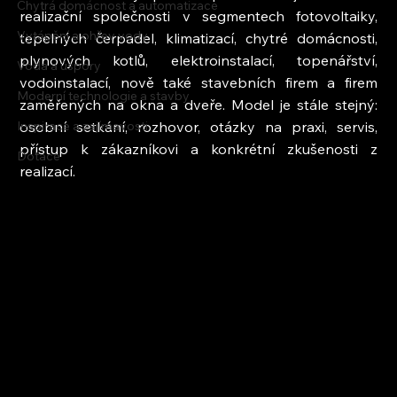
Chytrá domácnost a automatizace
realizační společnosti v segmentech fotovoltaiky, 
Vytápění a ohřev vody
tepelných čerpadel, klimatizací, chytré domácnosti, 
plynových kotlů, elektroinstalací, topenářství, 
Voda a úspory
vodoinstalací, nově také stavebních firem a firem 
Moderní technologie a stavby
zaměřených na okna a dveře. Model je stále stejný: 
Inspirace a zajímavosti
osobní setkání, rozhovor, otázky na praxi, servis, 
přístup k zákazníkovi a konkrétní zkušenosti z 
Dotace
realizací.