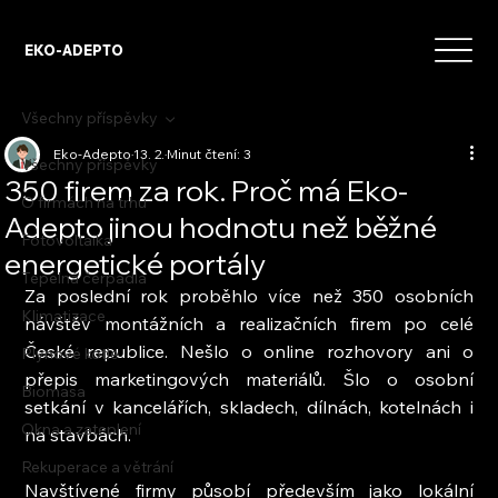
EKO-ADEPTO
Všechny příspěvky
Eko-Adepto
13. 2.
Minut čtení: 3
Všechny příspěvky
350 firem za rok. Proč má Eko-
O firmách na trhu
Adepto jinou hodnotu než běžné
Fotovoltaika
energetické portály
Tepelná čerpadla
Za poslední rok proběhlo více než 350 osobních 
Klimatizace
návštěv montážních a realizačních firem po celé 
České republice. Nešlo o online rozhovory ani o 
Plynové kotle
přepis marketingových materiálů. Šlo o osobní 
Biomasa
setkání v kancelářích, skladech, dílnách, kotelnách i 
Okna a zateplení
na stavbách.
Rekuperace a větrání
Navštívené firmy působí především jako lokální 