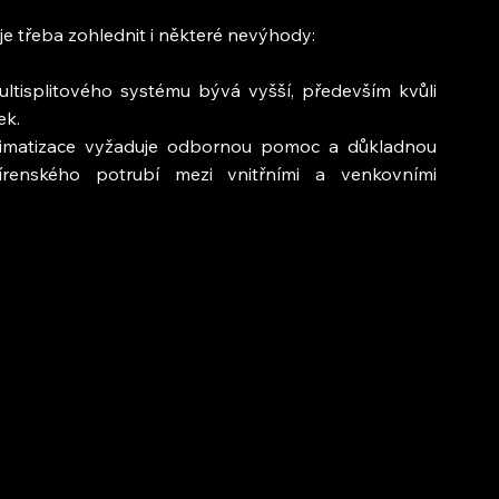
je třeba zohlednit i některé nevýhody:
ultisplitového systému bývá vyšší, především kvůli 
ek.
 klimatizace vyžaduje odbornou pomoc a důkladnou 
dírenského potrubí mezi vnitřními a venkovními 