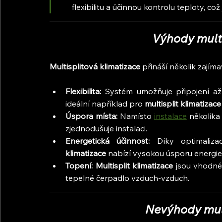
flexibilitu a účinnou kontrolu teploty, což j
Výhody multi
Multisplitová klimatizace
 přináší několik zajím
Flexibilita:
 Systém umožňuje připojení až
ideální například pro 
multisplit klimatizace
Úspora místa:
 Namísto 
instalace
 několika
zjednodušuje instalaci.
Energetická účinnost: 
Díky optimaliz
klimatizace 
nabízí vysokou úsporu energie 
Topení: Multisplit klimatizace 
jsou vhodné 
tepelné čerpadlo vzduch-vzduch.
Nevýhody mult