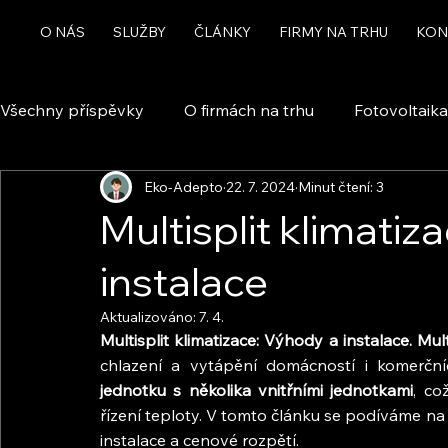
O NÁS
SLUŽBY
ČLÁNKY
FIRMY NA TRHU
KON
Všechny příspěvky
O firmách na trhu
Fotovoltaika
Eko-Adepto
22. 7. 2024
Minut čtení: 3
Rekuperace a větrání
Chytrá domácnost a automa
Multisplit klimatiz
instalace
Dotace
Aktualizováno:
7. 4.
Multisplit klimatizace: Výhody a instalace. Mult
chlazení a vytápění domácností i komerční
jednotku s několika vnitřními jednotkami
, co
řízení teploty. V tomto článku se podíváme na 
instalace a cenové rozpětí.