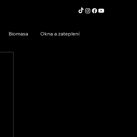
Biomasa
Okna a zateplení
Moderní technologie a stavby
Inspirace a zajímavosti