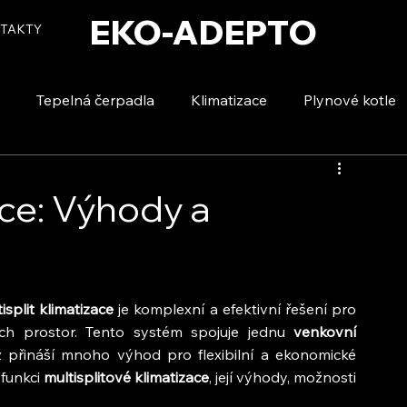
EKO-ADEPTO
TAKTY
Tepelná čerpadla
Klimatizace
Plynové kotle
tizace
Vytápění a ohřev vody
Voda a úspory
ace: Výhody a
isplit klimatizace
 je komplexní a efektivní řešení pro 
ch prostor. Tento systém spojuje jednu 
venkovní 
ž přináší mnoho výhod pro flexibilní a ekonomické 
funkci
 multisplitové klimatizace
, její výhody, možnosti 