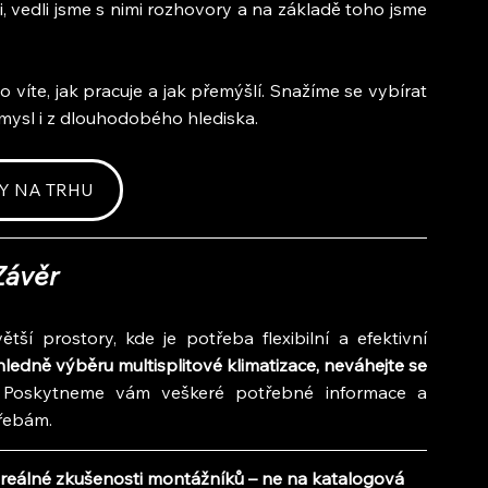
, vedli jsme s nimi rozhovory a na základě toho jsme 
víte, jak pracuje a jak přemýšlí. Snažíme se vybírat 
 smysl i z dlouhodobého hlediska.
Y NA TRHU
Závěr
tší prostory, kde je potřeba flexibilní a efektivní 
edně výběru multisplitové klimatizace, neváhejte se 
 
Poskytneme vám veškeré potřebné informace a 
řebám.
reálné zkušenosti montážníků – ne na katalogová 