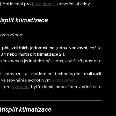
i činí ideální pro 
byty
, 
domy
 i komerční objekty.
split klimatizace
avých výhod:
 
pěti vnitřních jednotek na jednu venkovní
, což je 
 3 1 nebo multisplit klimatizace 2 1.
 venkovních jednotek stačí jedna, což šetří prostor a 
aci provozu a moderním technologiím
 multisplit 
ve srovnání s jednotlivými 
split systémy
.
i pro 
vytápění
 bytů, domů, nebo firem. Jedná se o 
isplit klimatizace