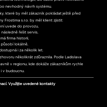
bo nevhodný návrh systému.
y, které by měl zákazník pokládat ještě před 
Frostima s.r.o. by měl klient zjistit:
ení uvede do provozu,
následně řešit servis,
má firma historii,
 působí lokálně,
ostupná i za několik let.
hovoru několikrát zdůraznila. Podle Ladislava 
hlavně v regionu, kde dokáže zákazníkům rychle 
i v budoucnu.
mací. Využijte uvedené kontakty