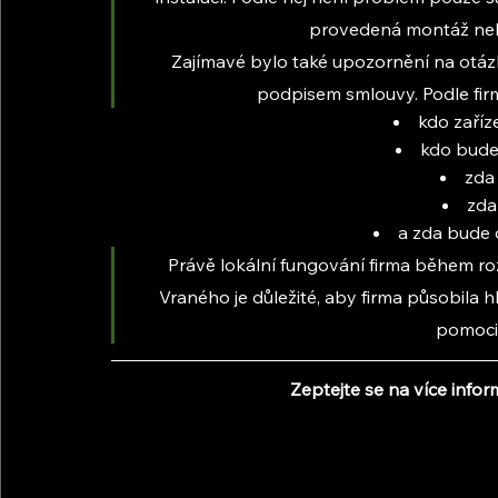
provedená montáž ne
Zajímavé bylo také upozornění na otázk
podpisem smlouvy. Podle firmy 
kdo zaříz
kdo bude 
zda 
zda
a zda bude d
Právě lokální fungování firma během roz
Vraného je důležité, aby firma působila 
pomoci 
Zeptejte se na více infor