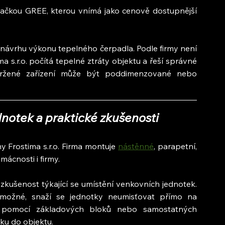
načkou GREE, kterou vnímá jako cenově dostupnější 
návrhu výkonu tepelného čerpadla. Podle firmy není 
 s.r.o. počítá tepelné ztráty objektu a řeší správné 
ržené zařízení může být poddimenzované nebo 
dnotek a praktické zkušenosti
y Frostima s.r.o. Firma montuje 
nástěnné
, parapetní, 
mácnosti i firmy.
kušenost týkající se umístění venkovních jednotek. 
 možné, snaží se jednotky neumisťovat přímo na 
ad pomocí základových bloků nebo samostatných 
ku do objektu.