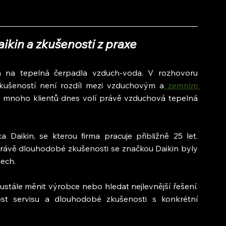
ikin a zkušenosti z praxe
ím na tepelná čerpadla vzduch-voda. V rozhovoru 
zkušeností není rozdíl mezi vzduchovým a
 zemním 
to mnoho klientů dnes volí právě vzduchová tepelná 
aikin, se kterou firma pracuje přibližně 25 let. 
rávě dlouhodobé zkušenosti se značkou Daikin byly 
tech.
tále měnit výrobce nebo hledat nejlevnější řešení. 
nost servisu a dlouhodobé zkušenosti s konkrétní 