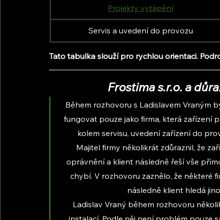
Projekty vytápění
Servis a uvedení do provozu
Tato tabulka slouží pro rychlou orientaci. Podr
Frostima s.r.o. a důr
Během rozhovoru s Ladislavem Vraným bylo
fungovat pouze jako firma, která zařízení 
kolem servisu, uvedení zařízení do pr
Majitel firmy několikrát zdůraznil, že 
oprávnění a klient následně řeší vše přímo
chybí. V rozhovoru zaznělo, že některé f
následně klient hledá jin
Ladislav Vraný během rozhovoru několikr
instalací. Podle něj není problém pouze 