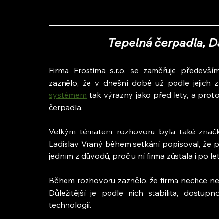
Tepelná čerpadla, Da
Firma Frostima s.r.o. se zaměřuje předevš
zaznělo, že v dnešní době už podle jejich 
systémem
 tak výrazný jako před lety, a pro
čerpadla.
Velkým tématem rozhovoru byla také značka D
Ladislav Vraný během setkání popisoval, že p
jedním z důvodů, proč u ní firma zůstala i po le
Během rozhovoru zaznělo, že firma nechce neus
Důležitější je podle nich stabilita, dostup
technologií.