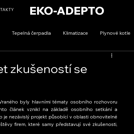
EKO-ADEPTO
TAKTY
Tepelná čerpadla
Klimatizace
Plynové kotle
tizace
Vytápění a ohřev vody
Voda a úspory
let zkušeností se
va Vraného byly hlavními tématy osobního rozhovoru 
nto článek vznikl na základě osobního setkání a 
je nezávislý projekt působící v oblasti obnovitelné 
štěvy firem, které samy představují své zkušenosti, 