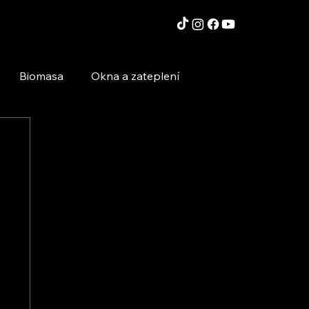
Biomasa
Okna a zateplení
Moderní technologie a stavby
Inspirace a zajímavosti