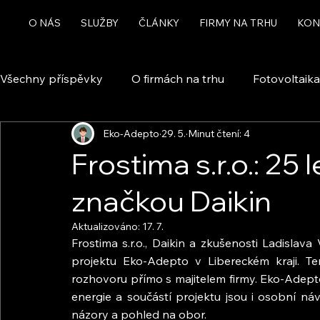
O NÁS
SLUŽBY
ČLÁNKY
FIRMY NA TRHU
KON
Všechny příspěvky
O firmách na trhu
Fotovoltaika
Eko-Adepto
29. 5.
Minut čtení: 4
Rekuperace a větrání
Chytrá domácnost a automa
Frostima s.r.o.: 25 
značkou Daikin
Dotace
Aktualizováno:
17. 7.
Frostima s.r.o., Daikin a zkušenosti Ladisla
projektu Eko-Adepto v Libereckém kraji. Te
rozhovoru přímo s majitelem firmy. Eko-Adepto 
energie a součástí projektu jsou i osobní náv
názory a pohled na obor.