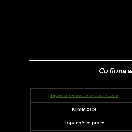
Co firma s
Tepelná čerpadla vzduch-voda
Klimatizace
Topenářské práce