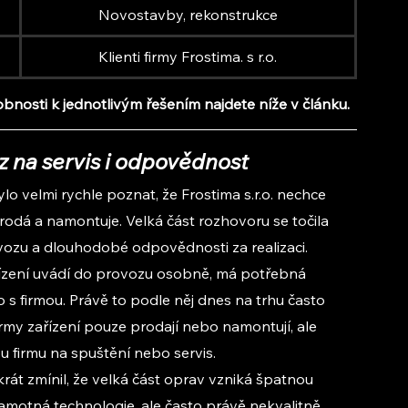
Novostavby, rekonstrukce
Klienti firmy Frostima. s r.o.
obnosti k jednotlivým řešením najdete níže v článku.
az na servis i odpovědnost
 velmi rychle poznat, že Frostima s.r.o. nechce 
prodá a namontuje. Velká část rozhovoru se točila 
ovozu a dlouhodobé odpovědnosti za realizaci.
zařízení uvádí do provozu osobně, má potřebná 
 s firmou. Právě to podle něj dnes na trhu často 
irmy zařízení pouze prodají nebo namontují, ale 
ou firmu na spuštění nebo servis.
át zmínil, že velká část oprav vzniká špatnou 
samotná technologie, ale často právě nekvalitně 