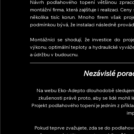
Návrh podlahového topení většinou zpraco
montážní firma, která zajišťuje i realizaci. Cen
několika tisíc korun. Mnoho firem však proj
podmínkou bývá, že instalaci následně provádí
Montážníci se shodují, že investice do proje
výkonu, optimální teploty a hydraulické vyvážení
a údržbu v budoucnu.
Nezávislé pora
Na webu Eko-Adepto dlouhodobě sledujeme 
zkušenosti právě proto, aby se lidé mohli
Projekt podlahového topení je jedním z příklad
imp
Pokud teprve zvažujete, zda se do podlahovéh