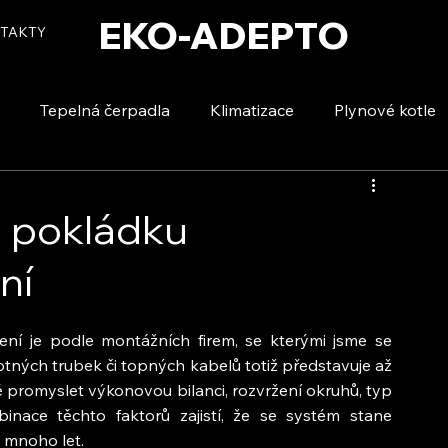
EKO-ADEPTO
TAKTY
Tepelná čerpadla
Klimatizace
Plynové kotle
tizace
Vytápění a ohřev vody
Voda a úspory
a pokládku
ní
í je podle montážních firem, se kterými jsme se 
otných trubek či topných kabelů totiž představuje až 
ě promyslet výkonovou bilanci, rozvržení okruhů, typ 
inace těchto faktorů zajistí, že se systém stane 
mnoho let.