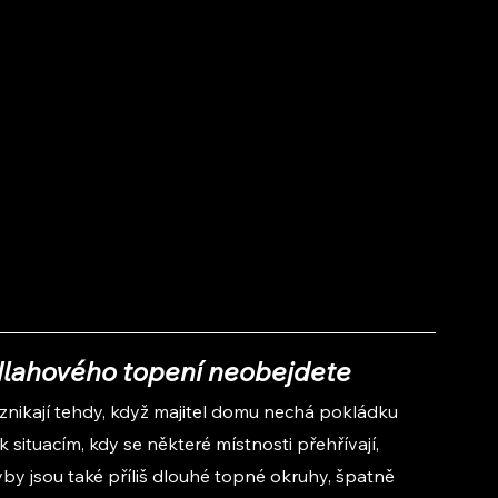
dlahového topení neobejdete
vznikají tehdy, když majitel domu nechá pokládku 
 situacím, kdy se některé místnosti přehřívají, 
yby jsou také příliš dlouhé topné okruhy, špatně 