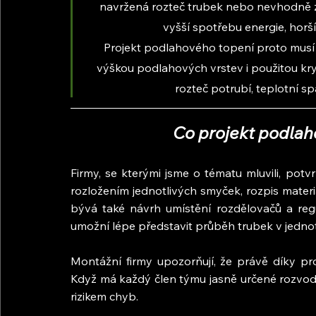
navržená rozteč trubek nebo nevhodně zv
vyšší spotřebu energie, horší
Projekt podlahového topení proto musí p
výškou podlahových vrstev i použitou kry
rozteč potrubí, teplotní s
Co projekt podlah
Firmy, se kterými jsme o tématu mluvili, potvrz
rozložením jednotlivých smyček, rozpis materiá
bývá také návrh umístění rozdělovačů a regu
umožní lépe představit průběh trubek v jedno
Montážní firmy upozorňují, že právě díky pro
Když má každý člen týmu jasně určené rozvody 
rizikem chyb.