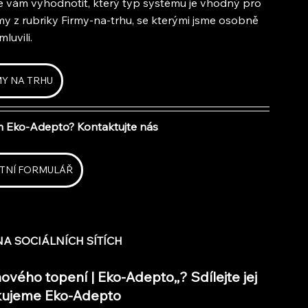
vám vyhodnotit, který typ systému je vhodný pro 
y z rubriky Firmy-na-trhu, se kterými jsme osobně 
mluvili.
MY NA TRHU
m Eko-Adepto? Kontaktujte nás
TNÍ FORMULÁŘ
A SOCIÁLNÍCH SÍTÍCH
ového topení | Eko-Adepto,,? Sdílejte jej 
Děkujeme Eko-Adepto