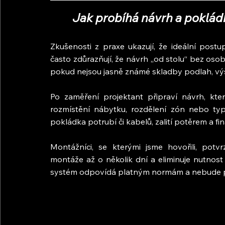
Jak probíhá návrh a poklád
Zkušenosti z praxe ukazují, že ideální post
často zdůrazňují, že návrh „od stolu“ bez oso
pokud nejsou jasně známé skladby podlah, výš
Po zaměření projektant připraví návrh, kte
rozmístění nábytku, rozdělení zón nebo typ
pokládka potrubí či kabelů, zalití potěrem a fi
Montážníci, se kterými jsme hovořili, potv
montáže až o několik dní a eliminuje nutnost 
systém odpovídá platným normám a nebude př