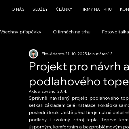
O NÁS
SLUŽBY
ČLÁNKY
FIRMY NA TRHU
KON
Všechny příspěvky
O firmách na trhu
Fotovoltaika
Eko-Adepto
21. 10. 2025
Minut čtení: 3
Rekuperace a větrání
Chytrá domácnost a automa
Projekt pro návrh 
podlahového tope
Dotace
Aktualizováno:
23. 4.
Správně navržený projekt podlahového topen
setkali, základem celé instalace. Pokládka sam
poslední krok. Ještě před tím je nutné detailn
podlahy i zvolený zdroj tepla. Teprve komb
úsporným, komfortním a bezproblémovým po 