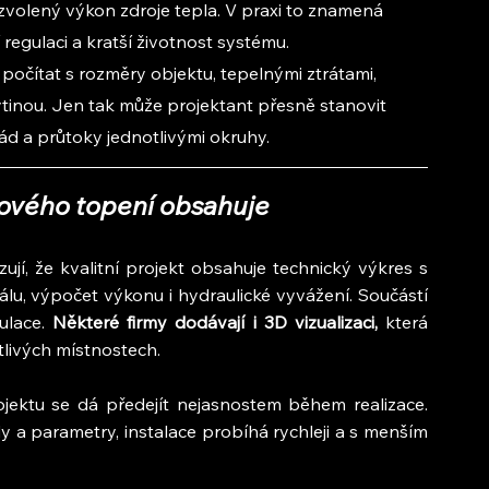
olený výkon zdroje tepla. V praxi to znamená 
 regulaci a kratší životnost systému.
očítat s rozměry objektu, tepelnými ztrátami, 
tinou. Jen tak může projektant přesně stanovit 
pád a průtoky jednotlivými okruhy.
ového topení obsahuje
ují, že kvalitní projekt obsahuje technický výkres s 
lu, výpočet výkonu i hydraulické vyvážení. Součástí 
lace. 
Některé firmy dodávají i 3D vizualizaci,
 která 
tlivých místnostech.
jektu se dá předejít nejasnostem během realizace. 
a parametry, instalace probíhá rychleji a s menším 