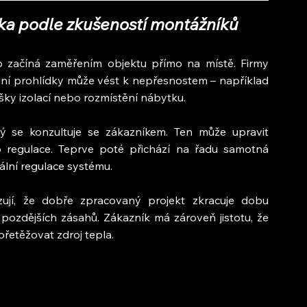
ka podle zkušeností montážníků
up začíná zaměřením objektu přímo na místě. Firmy 
bní prohlídky může vést k nepřesnostem – například 
ky izolací nebo rozmístění nábytku.
rý se konzultuje se zákazníkem. Ten může upravit 
 regulace. Teprve poté přichází na řadu samotná 
nální regulace systému.
rzují, že dobře zpracovaný projekt zkracuje dobu 
pozdějších zásahů. Zákazník má zároveň jistotu, že 
etěžovat zdroj tepla.