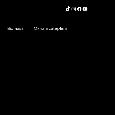
Biomasa
Okna a zateplení
Moderní technologie a stavby
Inspirace a zajímavosti