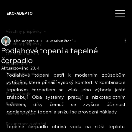
EKO-ADEPTO
Všechny příspěvky
Eko-Adepto
28. 8. 2025
Minut čtení: 2
Všechny příspěvky
Podlahové topení a tepelné
O firmách na trhu
čerpadlo
Fotovoltaika
Aktualizováno:
23. 4.
Tepelná čerpadla
Podlahové topení patří k moderním způsobům 
vytápění, které přináší vysoký komfort. V kombinaci s 
Klimatizace
tepelným čerpadlem se však jeho výhody ještě 
Plynové kotle
znásobují. Oba systémy pracují s nízkoteplotním 
Biomasa
režimem, díky čemuž se zvyšuje účinnost 
podlahového topení a snižují se provozní náklady.
Okna a zateplení
Rekuperace a větrání
Tepelné čerpadlo ohřívá vodu na nižší teplotu, 