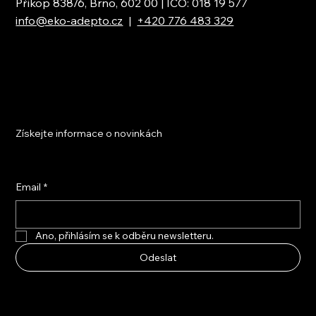
Příkop 838/6, Brno, 602 00 | IČO: 018 19 577
info@eko-adepto.cz
|
+420 776 483 329
Získejte informace o novinkách
Email
*
Ano, přihlásím se k odběru newsletteru.
Odeslat