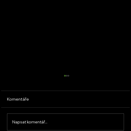
Komentáře
Napsat komentář...
Nejčastější chyby u klimatizace