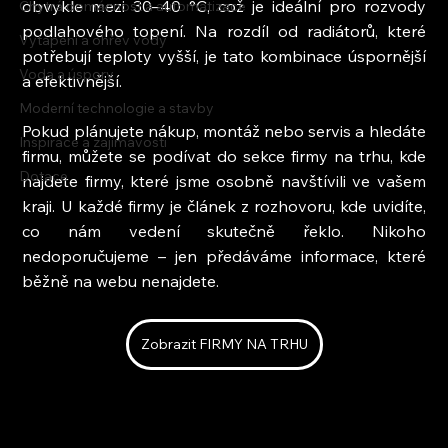
obvykle mezi 30–40 °C, což je ideální pro rozvody 
Chytrá domácnost a automatizace
podlahového topení. Na rozdíl od radiátorů, které 
Vytápění a ohřev vody
potřebují teploty vyšší, je tato kombinace úspornější 
Voda a úspory
a efektivnější.
Moderní technologie a stavby
Pokud plánujete nákup, montáž nebo servis a hledáte 
Inspirace a zajímavosti
firmu, můžete se podívat do sekce firmy na trhu, kde 
Dotace
najdete firmy, které jsme osobně navštívili ve vašem 
kraji. U každé firmy je článek z rozhovoru, kde uvidíte, 
co nám vedení skutečně řeklo. Nikoho 
nedoporučujeme – jen předáváme informace, které 
běžně na webu nenajdete.
Zobrazit FIRMY NA TRHU