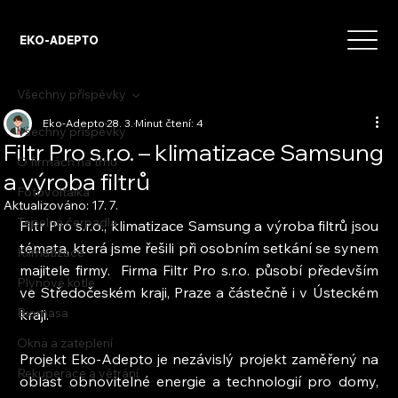
EKO-ADEPTO
Všechny příspěvky
Eko-Adepto
28. 3.
Minut čtení: 4
Všechny příspěvky
Filtr Pro s.r.o. – klimatizace Samsung
O firmách na trhu
a výroba filtrů
Fotovoltaika
Aktualizováno:
17. 7.
Tepelná čerpadla
Filtr Pro s.r.o., klimatizace Samsung a výroba filtrů jsou 
témata, která jsme řešili při osobním setkání se synem 
Klimatizace
majitele firmy.  Firma Filtr Pro s.r.o. působí především 
Plynové kotle
ve Středočeském kraji, Praze a částečně i v Ústeckém 
Biomasa
kraji.
Okna a zateplení
Projekt Eko-Adepto je nezávislý projekt zaměřený na 
Rekuperace a větrání
oblast obnovitelné energie a technologií pro domy, 