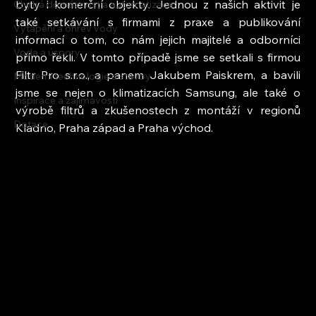
byty i komerční objekty. Jednou z našich aktivit je 
Chytrá domácnost a automatizace
také setkávání s firmami z praxe a publikování 
Vytápění a ohřev vody
informací o tom, co nám jejich majitelé a odborníci 
Voda a úspory
přímo řekli. V tomto případě jsme se setkali s firmou 
Filtr Pro s.r.o., a panem Jakubem Paiskrem, a bavili 
Moderní technologie a stavby
jsme se nejen o klimatizacích Samsung, ale také o 
Inspirace a zajímavosti
výrobě filtrů a zkušenostech z montáží v regionů 
Dotace
Kladno, Praha západ a Praha východ.