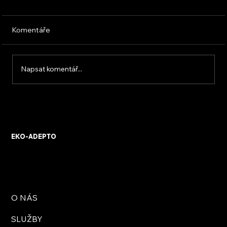
Komentáře
Napsat komentář...
KVB ENERGY s.r.o. – zkušenosti z
osobního setkání s firmou
EKO-ADEPTO
O NÁS
SLUŽBY