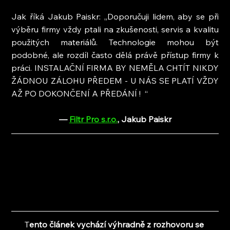
Jak říká Jakub Paiskr: „Doporučuji lidem, aby se při 
výběru firmy vždy ptali na zkušenosti, servis a kvalitu 
použitých materiálů. Technologie mohou být 
podobné, ale rozdíl často dělá právě přístup firmy k 
práci. INSTALAČNÍ FIRMA BY NEMĚLA CHTÍT NIKDY 
ŽÁDNOU ZÁLOHU PŘEDEM - U NÁS SE PLATÍ VŽDY 
AŽ PO DOKONČENÍ A PŘEDÁNÍ !  “
— 
Filtr Pro s.r.o.
, 
Jakub Paiskr
T
ento článek vychází výhradně z rozhovoru se 