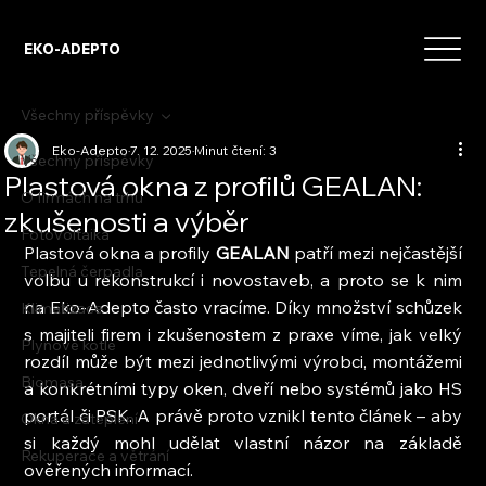
EKO-ADEPTO
Všechny příspěvky
Eko-Adepto
7. 12. 2025
Minut čtení: 3
Všechny příspěvky
Plastová okna z profilů GEALAN:
O firmách na trhu
zkušenosti a výběr
Fotovoltaika
Plastová okna a profily 
GEALAN 
patří mezi nejčastější 
Tepelná čerpadla
volbu u rekonstrukcí i novostaveb, a proto se k nim 
na Eko-Adepto často vracíme. Díky množství schůzek 
Klimatizace
s majiteli firem i zkušenostem z praxe víme, jak velký 
Plynové kotle
rozdíl může být mezi jednotlivými výrobci, montážemi 
Biomasa
a konkrétními typy oken, dveří nebo systémů jako HS 
portál či PSK. A právě proto vznikl tento článek – aby 
Okna a zateplení
si každý mohl udělat vlastní názor na základě 
Rekuperace a větrání
ověřených informací.