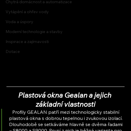
Chytrá domácnost a automatizace
Vytápění a ohřev vody
Voda a úspory
Moderní technologie a stavby
Inspirace a zajímavosti
Dotace
Plastová okna Gealan a jejich 
základní vlastnosti
Profily GEALAN patří mezi technologicky stabilní 
plastová okna s dobrou tepelnou i zvukovou izolací. 
Dlouhodobě se setkáváme hlavně se dvěma řadami 
– S8000 a S9000. První z nich je běžná varianta pro 