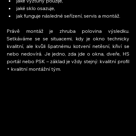
jaké výztuhy použije,
jaké sklo osazuje,
jak funguje následné seřízení, servis a montáž.
Právě montáž je zhruba polovina výsledku. 
Setkáváme se se situacemi, kdy je okno technicky 
kvalitní, ale kvůli špatnému kotvení netěsní, křiví se 
nebo nedovírá. Je jedno, zda jde o okna, dveře, HS 
portál nebo PSK – základ je vždy stejný: kvalitní profil 
+ kvalitní montážní tým.