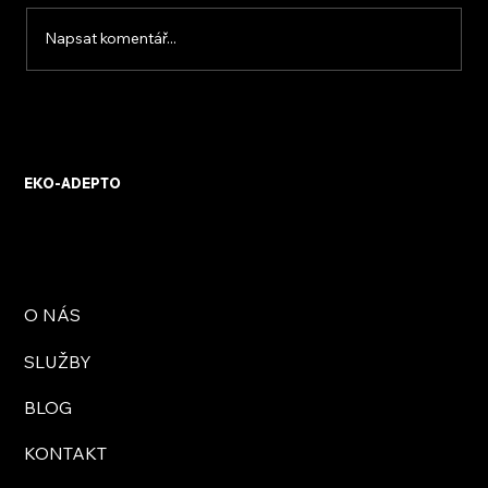
Napsat komentář...
HS portál vs. PSK vs. pivotové dveře –
co je pro koho
EKO-ADEPTO
O NÁS
SLUŽBY
BLOG
KONTAKT