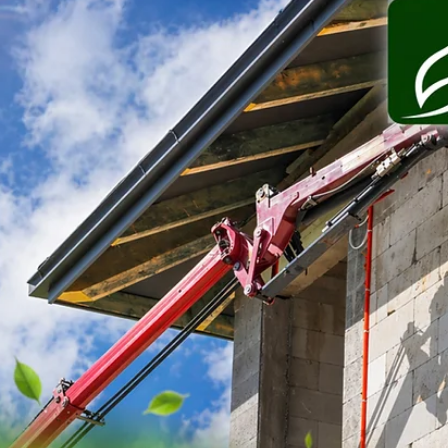
25. 4.
Minut čtení: 3
Okna a zateplení
Fouká kolem oken i po výměně
Fouká kolem oken i po výměně? Z praxe vysvětlujeme
reálné důvody a chyby montáží, které se běžně neřeší.