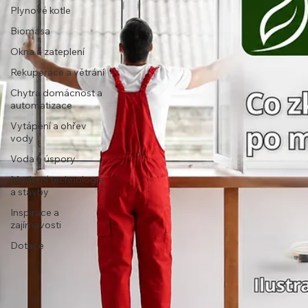
Plynové kotle
Biomasa
Okna a zateplení
Rekuperace a větrání
Chytrá domácnost a
automatizace
Vytápění a ohřev
vody
Voda a úspory
Moderní technologie
a stavby
Inspirace a
zajímavosti
Dotace