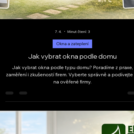
8. 4.
Minut čtení: 3
Okna a zateplení
Jaký Uw je opravdu dobrý
Jaký Uw je opravdu dobrý? Vysvětlení z praxe, zkušenos
z montáží a rady, kdy se řídit Uw a kdy ne. Klikněte pro
reálné informace.