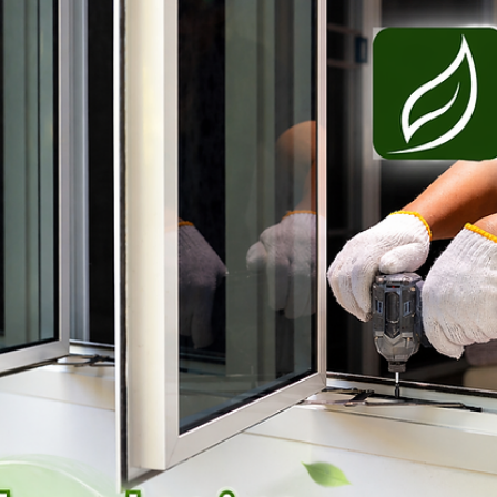
12. 5.
Minut čtení: 3
Okna a zateplení
Co je předsazená montáž oken
Předsazená montáž oken může výrazně ovlivnit tepeln
ztráty i životnost oken. Co ukazuje praxe a kde vznikají
chyby?