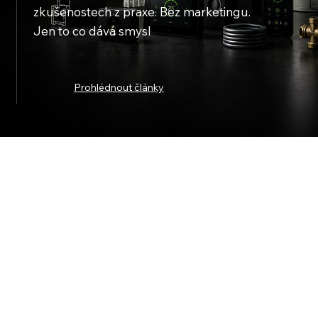
zkušenostech z praxe. Bez marketingu.
Jen to co dává smysl
Prohlédnout články
Vyberte téma, které Vás zajímá