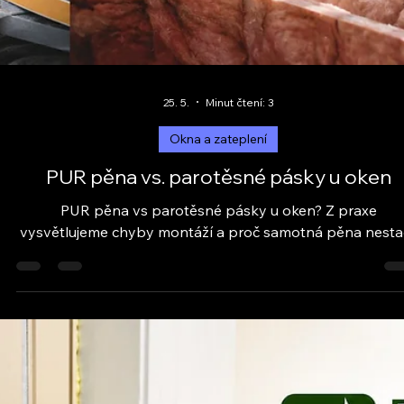
25. 5.
Minut čtení: 3
Okna a zateplení
PUR pěna vs. parotěsné pásky u oken
PUR pěna vs parotěsné pásky u oken? Z praxe
vysvětlujeme chyby montáží a proč samotná pěna nestač