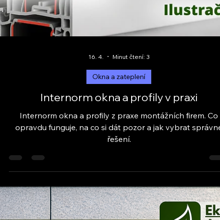
Okna a zateplení
Aluplast profily oken a dveří v praxi
Aluplast profily pro okna a dveře – zkušenosti z praxe fir
výhody, nevýhody a na co si dát pozor při výběru. Čtět
před rozhodnutím.