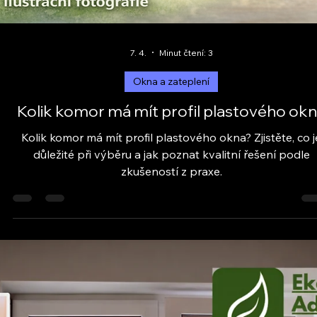
7. 4.
Minut čtení: 3
Okna a zateplení
Jak vybrat okna podle domu
Jak vybrat okna podle typu domu? Poradíme z praxe,
zaměření i zkušeností firem. Vyberte správně a podívejte
na ověřené firmy.