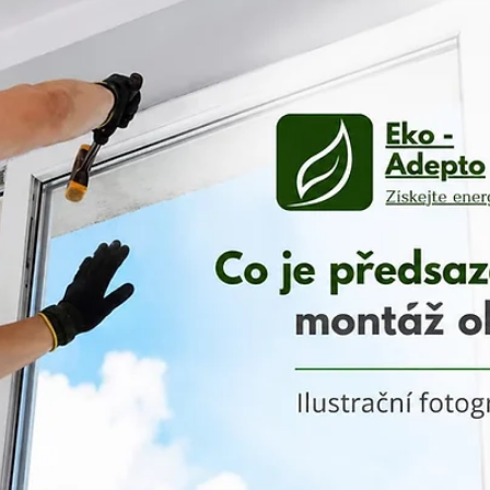
Okna a zateplení
Montáž oken do zateplení
Montáž oken do zateplení má zásadní vliv na tepelné ztr
i životnost fasády. Na co si dát pozor podle zkušeností 
praxe?