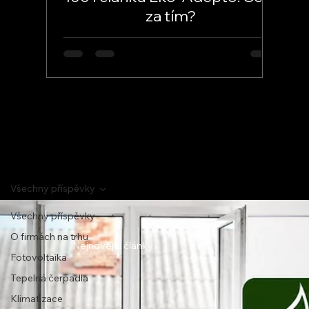
za tím?
1001 článků, 500+ schůzek a tisíce km. Jak
funguje Eko-Adepto a co přináší firmám i
zákazníkům?
Všechny příspěvky
Všechny příspěvky
O firmách na trhu
Nejnovější články
Fotovoltaika
Tepelná čerpadla
Klimatizace