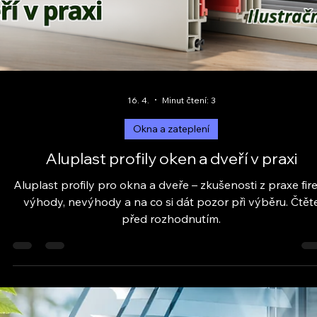
Schüco hliníkové profily: zkušenosti z praxe, výhody,
nevýhody a realita montáží. Zjistěte, co firmy opravdu řeš
oken a dveří.