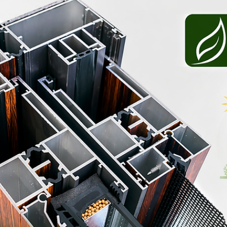
25. 4.
Minut čtení: 3
Okna a zateplení
Jak má správně vypadat montáž oken
(detailně)
Jak má správně vypadat montáž oken? Reálné chyby 
praxe, špatné postupy i rady, na co si dát pozor před