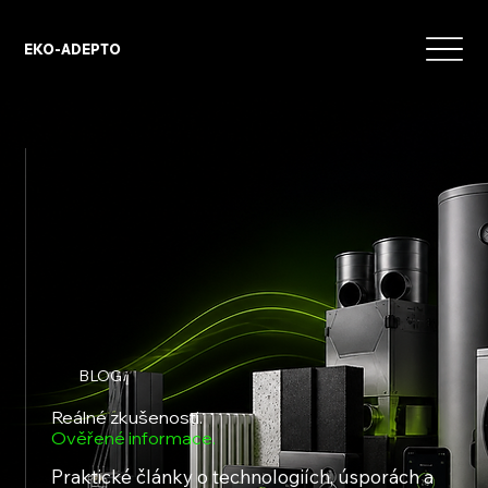
EKO-ADEPTO
BLOG
Reálné zkušenosti.
Ověřené informace.
Praktické články o technologiích, úsporách a