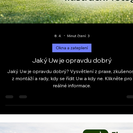
16. 4.
Minut čtení: 3
Okna a zateplení
Internorm okna a profily v praxi
Internorm okna a profily z praxe montážních firem. Co
opravdu funguje, na co si dát pozor a jak vybrat správn
řešení.