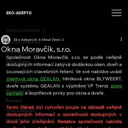
EKO-ADEPTO
Všechny příspěvky
Eko-Adepto
8. 6.
Minut čtení: 2
Všechny příspěvky
Okna Moravčík, s.r.o.
O firmách na trhu
Společnost Okna Moravčík, s.r.o. se podle veřejně 
Fotovoltaika
dostupných informací zabývá dodávkou oken, dveří a 
souvisejících stavebních řešení. Ve své nabídce uvádí 
Tepelná čerpadla
plastová okna GEALAN
, hliníková okna BLYWEERT, 
Klimatizace
dveře systému GEALAN s výplněmi VP Trend, 
zimní 
Plynové kotle
zahrady
 a doplňkové prvky pro okna a dveře.
Biomasa
Tento článek byl vytvořen pouze na základě veřejně 
Okna a zateplení
dostupných informací o společnosti dostupných v 
Rekuperace a větrání
době jeho zveřejnění. Redakce společnosti nabídla 