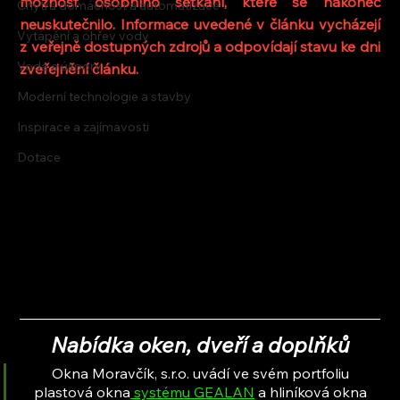
možnost osobního setkání, které se nakonec 
Chytrá domácnost a automatizace
neuskutečnilo. Informace uvedené v článku vycházejí 
Vytápění a ohřev vody
z veřejně dostupných zdrojů a odpovídají stavu ke dni 
Voda a úspory
zveřejnění článku.
Moderní technologie a stavby
Inspirace a zajímavosti
Dotace
Nabídka oken, dveří a doplňků
Okna Moravčík, s.r.o. uvádí ve svém portfoliu 
plastová okna
 systému GEALAN
 a hliníková okna 