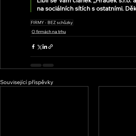
Líbil se Vám článek ,,Hrádek s.r.o.
na sociálních sítích s ostatními. 
FIRMY - BEZ schůzky
O firmách na trhu
Související příspěvky