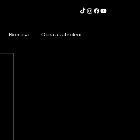
Biomasa
Okna a zateplení
Moderní technologie a stavby
Inspirace a zajímavosti