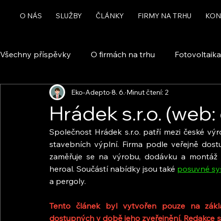
O NÁS
SLUŽBY
ČLÁNKY
FIRMY NA TRHU
KON
Všechny příspěvky
O firmách na trhu
Fotovoltaika
Eko-Adepto
8. 6.
Minut čtení: 2
Rekuperace a větrání
Chytrá domácnost a automa
Hrádek s.r.o. (web
Společnost Hrádek s.r.o. patří mezi české vý
Dotace
stavebních výplní. Firma podle veřejně dost
zaměřuje se na výrobu, dodávku a montáž p
heroal. Součástí nabídky jsou také 
posuvné sy
a pergoly.
Tento článek byl vytvořen pouze na zákla
dostupných v době jeho zveřejnění. Redakce s