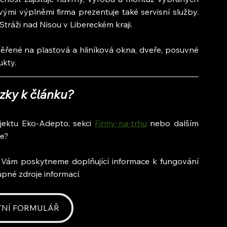
vými výplněmi firma prezentuje také servisní služby. 
tráži nad Nisou v Libereckém kraji.
řené na plastová a hliníková okna, dveře, posuvné 
ukty.
zky k článku?
jektu Eko-Adepto, sekci 
Firmy-na-trhu
 nebo dalším 
ie?
i Vám poskytneme doplňující informace k fungování 
pné zdroje informací.
TNÍ FORMULÁŘ