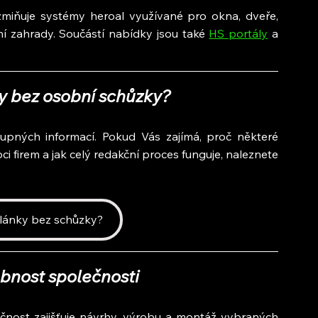
zmiňuje systémy heroal využívané pro okna, dveře, 
ní zahrady. Součástí nabídky jsou také 
HS portály
 a 
ky bez osobní schůzky?
upných informací. Pokud Vás zajímá, proč některé 
i firem a jak celý redakční proces funguje, naleznete 
články bez schůzky?
bnost společnosti
čnost zajišťuje návrhy, výrobu a montáž vybraných 