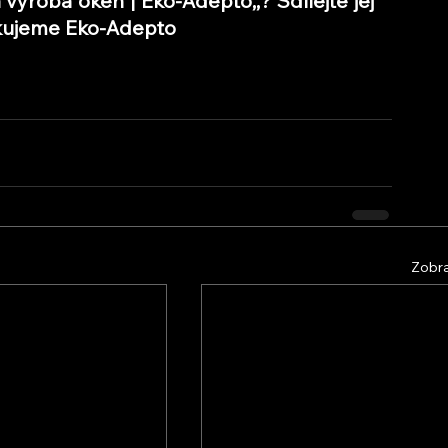
 a výroba oken | Eko-Adepto,
,
? Sdílejte jej 
Děkujeme Eko-Adepto
Zobra