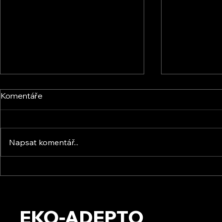
Komentáře
Napsat komentář...
Energic Sun s.r.o. - Osobní
KVB ENERGY 
setkání
zkušenosti 
setkání s f
EKO-ADEPTO