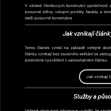
V oblasti hliníkových konstrukcí společnost 
posuvné stěny, vstupní portály, fasády a zim
další posuvné konstrukce.
Jak vznikají člán
Tento článek vznikl na základě veřejně dost
články vznikají bez osobního setkání se zástupc
podrobné vysvětlení v samostatném článku.
Jak vznikají 
Služby a půso
Veřejně dostupné informace uvádějí, že spole