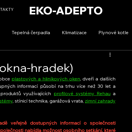
EKO-ADEPTO
TAKTY
Tepelná čerpadla
Klimatizace
Plynové kotle
tizace
Vytápění a ohřev vody
Voda a úspory
: okna-hradek)
robce 
plastových a hliníkových oken
, dveří a dalších 
upných informací působí na trhu více než 30 let a 
roduktů využívajících 
profilové systémy Rehau
 a 
stémy
, stínicí technika, garážová vrata, 
zimní zahrady
dě veřejně dostupných informací o společnosti 
polečnosti nabídla možnost osobního setkání, které 