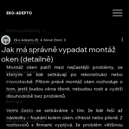
EKO-ADEPTO
Všechny příspěvky
Eko-Adepto
25. 4.
Minut čtení: 3
Všechny příspěvky
Jak má správně vypadat montáž
O firmách na trhu
oken (detailně)
Fotovoltaika
Montáž oken patří mezi nejčastější problémy, se 
Tepelná čerpadla
kterými se lidé setkávají po rekonstrukci nebo 
novostavbě. Přitom právě montáž oken rozhoduje o 
Klimatizace
tom, jestli budou okna těsnit, nebudou rosit a vydrží 
Plynové kotle
dlouhodobě bez problémů.
Biomasa
Velmi často se setkáváme s tím, že lidé řeší až 
Okna a zateplení
následky – foukání kolem oken, vlhkost nebo plísně. Z 
Rekuperace a větrání
rozhovorů s firmami vyplývá, že problém většinou 