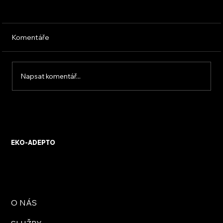
Komentáře
Napsat komentář...
Kolik komor má mít profil plastového
okna
EKO-ADEPTO
O NÁS