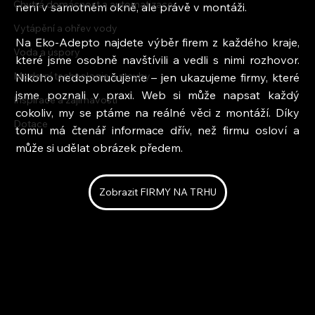
Chytrá domácnost a automatizace
není v samotném okně, ale právě v montáži.
Vytápění a ohřev vody
Na Eko-Adepto najdete výběr firem z každého kraje, 
Voda a úspory
které jsme osobně navštívili a vedli s nimi rozhovor. 
Moderní technologie a stavby
Nikoho nedoporučujeme – jen ukazujeme firmy, které 
jsme poznali v praxi. Web si může napsat každý 
Inspirace a zajímavosti
cokoliv, my se ptáme na reálné věci z montáží. Díky 
Dotace
tomu má čtenář informace dřív, než firmu osloví a 
může si udělat obrázek předem.
Zobrazit FIRMY NA TRHU