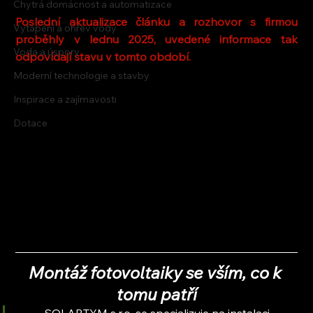
Chytrá domácnost a automatizace
Poslední aktualizace článku a rozhovor s firmou 
Vytápění a ohřev vody
proběhly v lednu 2025, uvedené informace tak 
Voda a úspory
odpovídají stavu v tomto období.
Moderní technologie a stavby
Inspirace a zajímavosti
Dotace
Montáž fotovoltaiky se vším, co k 
tomu patří
SOLARTYM s.r.o. se specializuje na instalaci 