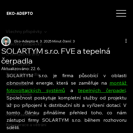
EKO-ADEPTO
Všechny příspěvky
Eko-Adepto
4. 3. 2025
Minut čtení: 3
Všechny příspěvky
SOLARTYM s.r.o. FVE a tepelná
O firmách na trhu
čerpadla
Fotovoltaika
Aktualizováno:
22. 6.
Tepelná čerpadla
SOLARTYM s.r.o. je firma působící v oblasti 
obnovitelné energie, která se zaměřuje na 
montáž 
Klimatizace
fotovoltaických systémů
 a 
tepelných čerpadel
. 
Plynové kotle
Společnost poskytuje kompletní služby od projektu 
Biomasa
až po připojení k distribuční síti a vyřízení dotací. V 
tomto článku přinášíme přehled toho, co nám 
Okna a zateplení
zástupci firmy SOLARTYM s.r.o. během rozhovoru 
Rekuperace a větrání
sdělili.