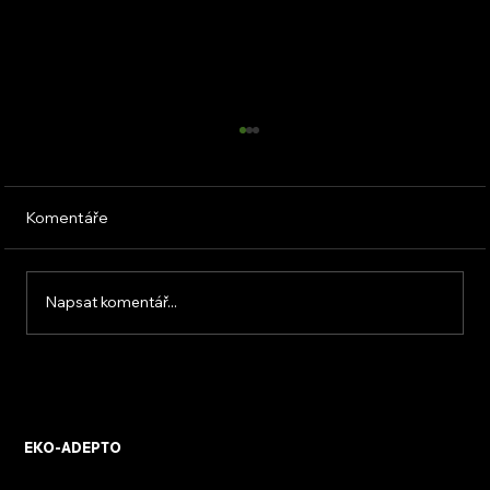
Komentáře
Napsat komentář...
KVB ENERGY s.r.o. – zkušenosti z
osobního setkání s firmou
EKO-ADEPTO