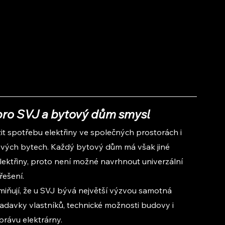
pro SVJ a bytový dům smysl
it spotřebu elektřiny ve společných prostorách i 
livých bytech. Každý bytový dům má však jiné 
lektřiny, proto není možné navrhnout univerzální 
řešení.
miňují, že u SVJ bývá největší výzvou samotná 
žadavky vlastníků, technické možnosti budovy i 
právu elektrárny.