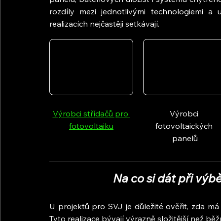
rozdíly mezi jednotlivými technologiemi a u
realizacích nejčastěji setkávají.
Výrobci střídačů pro 
Výrobci 
fotovoltaiku
fotovoltaických 
panelů
Na co si dát při vý
U projektů pro SVJ je důležité ověřit, zda m
Tyto realizace bývají výrazně složitější než b