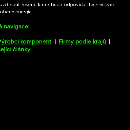
avrhnout řešení, které bude odpovídat technickým 
obené energie.
á navigace:
Výrobci komponent
  |  
Firmy podle krajů
  |  
ející články