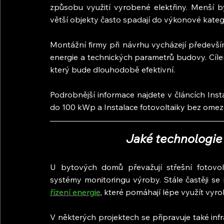
způsobu využití vyrobené elektřiny. Menší 
větší objekty často spadají do výkonové kate
Montážní firmy při návrhu vycházejí předevší
energie a technických parametrů budovy. Cílem
který bude dlouhodobě efektivní.
Podrobnější informace najdete v článcích Insta
do 100 kWp a Instalace fotovoltaiky bez omez
Jaké technologie 
U bytových domů převažují střešní fotovol
systémy monitoringu výroby. Stále častěji se 
řízení energie
, které pomáhají lépe využít vyro
V některých projektech se připravuje také inf