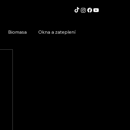
Biomasa
Okna a zateplení
Moderní technologie a stavby
Inspirace a zajímavosti