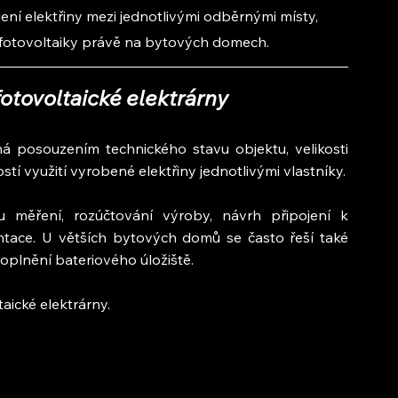
lení elektřiny mezi jednotlivými odběrnými místy, 
í fotovoltaiky právě na bytových domech.
otovoltaické elektrárny
á posouzením technického stavu objektu, velikosti 
í využití vyrobené elektřiny jednotlivými vlastníky.
 měření, rozúčtování výroby, návrh připojení k 
entace. U větších bytových domů se často řeší také 
plnění bateriového úložiště.
taické elektrárny.