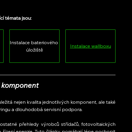
cí témata jsou:
Instalace bateriového 
Instalace wallboxu
úložiště
i komponent
ežitá nejen kvalita jednotlivých komponent, ale také 
oringu a dlouhodobá servisní podpora.
tatné přehledy výrobců střídačů, fotovoltaických 
 řízení energie. Tyto články pomáhají lépe pochopit 