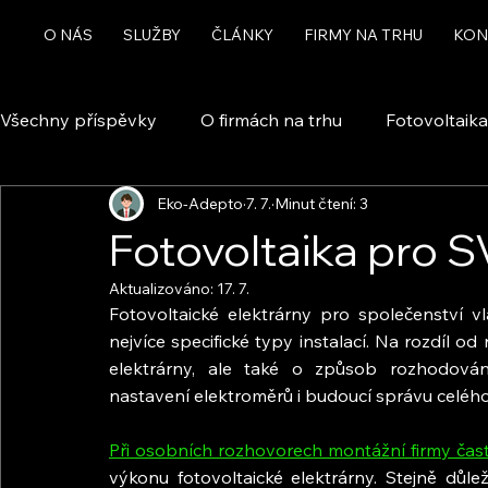
O NÁS
SLUŽBY
ČLÁNKY
FIRMY NA TRHU
KON
Všechny příspěvky
O firmách na trhu
Fotovoltaika
Eko-Adepto
7. 7.
Minut čtení: 3
Rekuperace a větrání
Chytrá domácnost a automa
Fotovoltaika pro 
Aktualizováno:
17. 7.
Dotace
Fotovoltaické elektrárny pro společenství v
nejvíce specifické typy instalací. Na rozdíl 
elektrárny, ale také o způsob rozhodování 
nastavení elektroměrů i budoucí správu celéh
Při osobních rozhovorech montážní firmy čas
výkonu fotovoltaické elektrárny. Stejně důleži