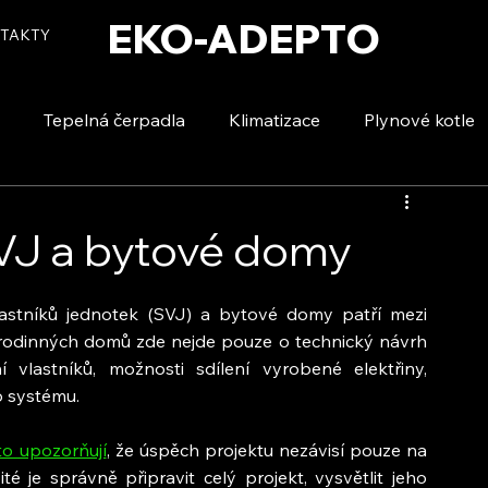
EKO-ADEPTO
TAKTY
Tepelná čerpadla
Klimatizace
Plynové kotle
tizace
Vytápění a ohřev vody
Voda a úspory
SVJ a bytové domy
lastníků jednotek (SVJ) a bytové domy patří mezi 
od rodinných domů zde nejde pouze o technický návrh 
vlastníků, možnosti sdílení vyrobené elektřiny, 
o systému.
to upozorňují
, že úspěch projektu nezávisí pouze na 
té je správně připravit celý projekt, vysvětlit jeho 