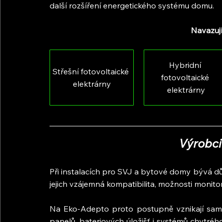
další rozšíření energetického systému domu.
Navazují
Hybridní 
Střešní fotovoltaické 
fotovoltaické 
elektrárny
elektrárny
Výrobc
Při instalacích pro SVJ a bytové domy bývá důl
jejich vzájemná kompatibilita, možnosti monit
Na Eko-Adepto proto postupně vznikají samos
panelů, bateriových úložišť i systémů chytrého