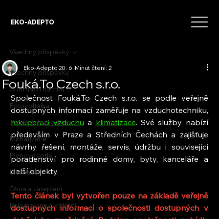
EKO-ADEPTO
Všechny příspěvky
Eko-Adepto
20. 6.
Minut čtení: 2
Všechny příspěvky
Fouká.To Czech s.r.o.
O firmách na trhu
Společnost Fouká.To Czech s.r.o. se podle veřejně 
Fotovoltaika
dostupných informací zaměřuje na vzduchotechniku, 
rekuperaci vzduchu
 a 
klimatizace
. Své služby nabízí 
Tepelná čerpadla
především v Praze a Středních Čechách a zajišťuje 
Klimatizace
návrhy řešení, montáže, servis, údržbu i související 
Plynové kotle
poradenství pro rodinné domy, byty, kanceláře a 
další objekty.
Biomasa
Okna a zateplení
Tento článek byl vytvořen pouze na základě veřejně 
Rekuperace a větrání
dostupných informací o společnosti dostupných v 