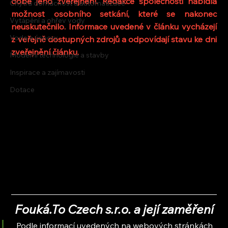
době jeho zveřejnění. Redakce společnosti nabídla 
Chytrá domácnost a automatizace
možnost osobního setkání, které se nakonec 
Vytápění a ohřev vody
neuskutečnilo. Informace uvedené v článku vycházejí 
Voda a úspory
z veřejně dostupných zdrojů a odpovídají stavu ke dni 
zveřejnění článku.
Moderní technologie a stavby
Inspirace a zajímavosti
Dotace
Fouká.To Czech s.r.o. a její zaměření
Podle informací uvedených na webových stránkách 