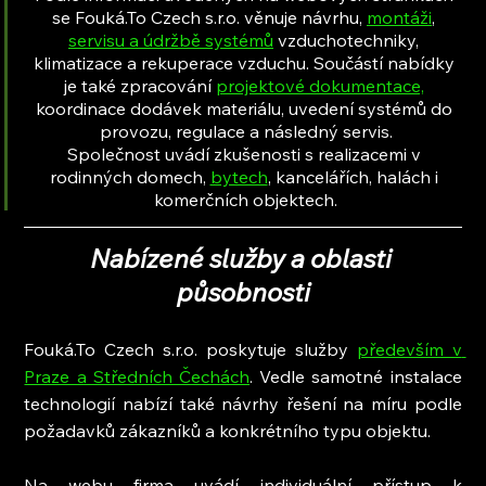
se Fouká.To Czech s.r.o. věnuje 
návrhu
, 
montáži
, 
servisu a údržbě systémů
 vzduchotechniky, 
klimatizace a rekuperace vzduchu. Součástí nabídky 
je také zpracování 
projektové dokumentace,
koordinace dodávek materiálu, uvedení systémů do 
provozu, regulace a následný servis.
Společnost uvádí zkušenosti s realizacemi v 
rodinných domech, 
bytech
, kancelářích, halách i 
komerčních objektech.
Nabízené služby a oblasti 
působnosti
Fouká.To Czech s.r.o. poskytuje služby 
především v 
Praze a Středních Čechách
. Vedle samotné instalace 
technologií nabízí také návrhy řešení na míru podle 
požadavků zákazníků a konkrétního typu objektu.
Na webu firma uvádí individuální přístup k 