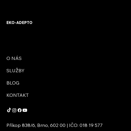
KVB ENERGY s.r.o. – zkušenosti z
osobního setkání s firmou
EKO-ADEPTO
O NÁS
SLUŽBY
BLOG
KONTAKT
Příkop 838/6, Brno, 602 00 | IČO: 018 19 577