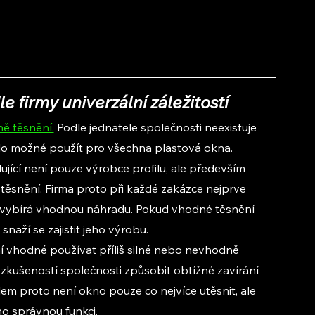
 firmy univerzální záležitostí
ě těsnění.
 Podle jednatele společnosti neexistuje 
bylo možné použít pro všechna plastová okna.
jící není pouze výrobce profilu, ale především 
 těsnění. Firma proto při každé zakázce nejprve 
ně vybírá vhodnou náhradu. Pokud vhodné těsnění 
naží se zajistit jeho výrobu.
ní vhodné používat příliš silné nebo nevhodně 
zkušeností společnosti způsobit obtížné zavírání 
m proto není okno pouze co nejvíce utěsnit, ale 
ho správnou funkci.