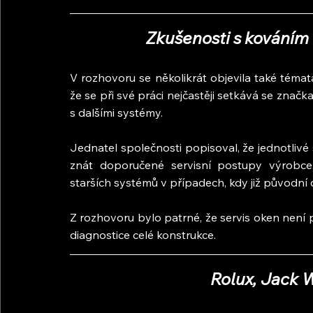
Zkušenosti s kování
V rozhovoru se několikrát objevila také témata
že se při své práci nejčastěji setkává se zna
s dalšími systémy.
Jednatel společnosti popisoval, že jednotlivé s
znát doporučené servisní postupy výrobce.
starších systémů v případech, kdy již původní 
Z rozhovoru bylo patrné, že servis oken není 
diagnostice celé konstrukce.
Rolux, Jack W