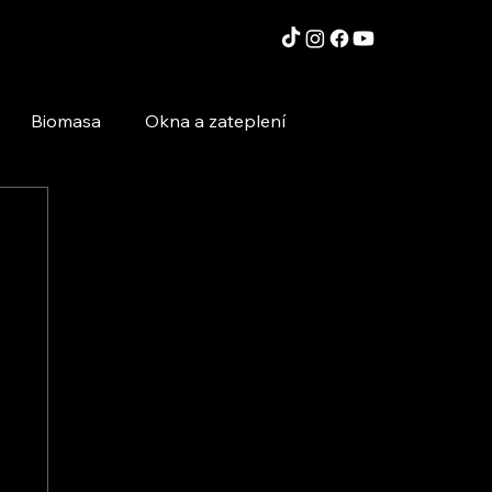
Biomasa
Okna a zateplení
Moderní technologie a stavby
Inspirace a zajímavosti