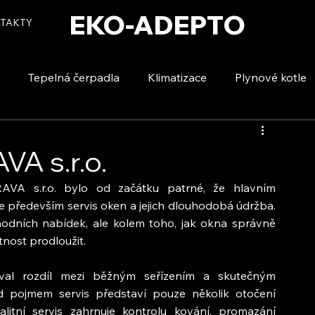
EKO-ADEPTO
TAKTY
Tepelná čerpadla
Klimatizace
Plynové kotle
tizace
Vytápění a ohřev vody
Voda a úspory
 s.r.o.
A s.r.o. bylo od začátku patrné, že hlavním 
le především servis oken a jejich dlouhodobá údržba. 
odních nabídek, ale kolem toho, jak okna správně 
otnost prodloužit.
val rozdíl mezi běžným seřízením a skutečným 
d pojmem servis představí pouze několik otočení 
itní servis zahrnuje kontrolu kování, promazání 