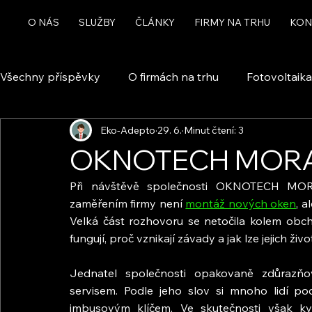
O NÁS
SLUŽBY
ČLÁNKY
FIRMY NA TRHU
KON
Všechny příspěvky
O firmách na trhu
Fotovoltaika
Eko-Adepto
29. 6.
Minut čtení: 3
Rekuperace a větrání
Chytrá domácnost a automa
OKNOTECH MORAVA
Při návštěvě společnosti OKNOTECH MORAV
Dotace
zaměřením firmy není 
montáž nových oken
, a
Velká část rozhovoru se netočila kolem obch
fungují, proč vznikají závady a jak lze jejich živ
Jednatel společnosti opakovaně zdůrazňo
servisem. Podle jeho slov si mnoho lidí po
imbusovým klíčem. Ve skutečnosti však kval