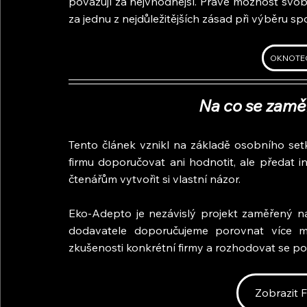
považují za nejvhodnější. Právě možnost svo
za jednu z nejdůležitějších zásad při výběru sp
OKNOTEC
Na co se zaměř
Tento článek vznikl na základě osobního setk
firmu doporučovat ani hodnotit, ale předat i
čtenářům vytvořit si vlastní názor.
Eko-Adepto je nezávislý projekt zaměřený na 
dodavatele doporučujeme porovnat více mož
zkušenosti konkrétní firmy a rozhodovat se po
Zobrazit