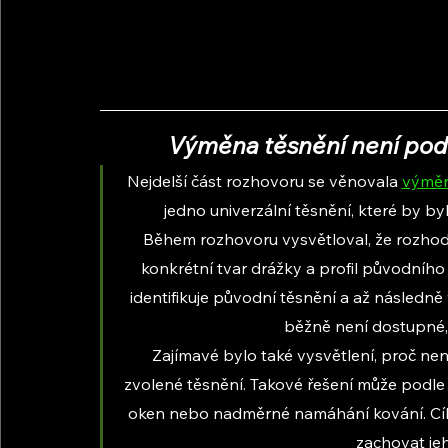
Výměna těsnění není podle
Nejdelší část rozhovoru se věnovala 
výměn
jedno univerzální těsnění, které by 
Během rozhovoru vysvětloval, že rozhodu
konkrétní tvar drážky a profil původního
identifikuje původní těsnění a až násled
běžně není dostupné, s
Zajímavé bylo také vysvětlení, proč ne
zvolené těsnění. Takové řešení může podle 
oken nebo nadměrné namáhání kování. Cíle
zachovat je