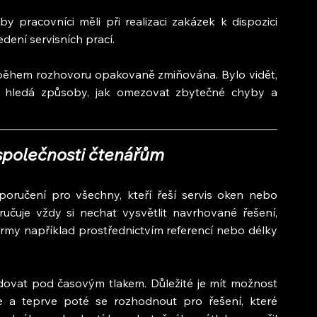
by pracovníci měli při realizaci zakázek k dispozici 
ení servisních prací.
 během rozhovoru opakovaně zmiňována. Bylo vidět, 
 hledá způsoby, jak omezovat zbytečné chyby a 
společnosti čtenářům
ručení pro všechny, kteří řeší servis oken nebo 
čuje vždy si nechat vysvětlit navrhované řešení, 
irmy například prostřednictvím referencí nebo délky 
dovat pod časovým tlakem. Důležité je mít možnost 
e a teprve poté se rozhodnout pro řešení, které 