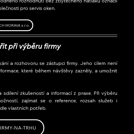
bodného rozhodnutí bez zbytečného nátlaku označil 
olečnosti pro servis oken.
H MORAVA s.r.o.
it při výběru firmy
ání a rozhovoru se zástupci firmy. Jeho cílem není 
nformace, které během návštěvy zazněly, a umožnit 
sdílení zkušeností a informací z praxe. Při výběru 
ností, zajímat se o reference, rozsah služeb i 
dle vlastních potřeb.
 FIRMY-NA-TRHU