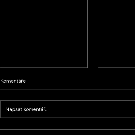
Komentáře
Napsat komentář...
Energic Sun s.r.o. - Osobní
KVB ENERGY 
setkání
zkušenosti 