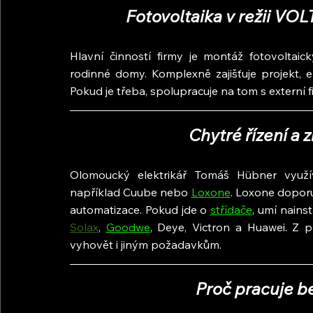
Fotovoltaika v režii V
Hlavní činností firmy je montáž fotovoltai
rodinné domy. Komplexně zajišťuje projekt, ele
Pokud je třeba, spolupracuje na tom s externí f
Chytré řízení a 
Olomoucký elektrikář Tomáš Hübner využ
například Cuube nebo 
Loxone
. Loxone doporu
automatizace. Pokud jde o 
střídače
Solax
, 
Goodwe
, Deye, Victron a Huawei. Z pa
vyhovět i jiným požadavkům.
Proč pracuje b