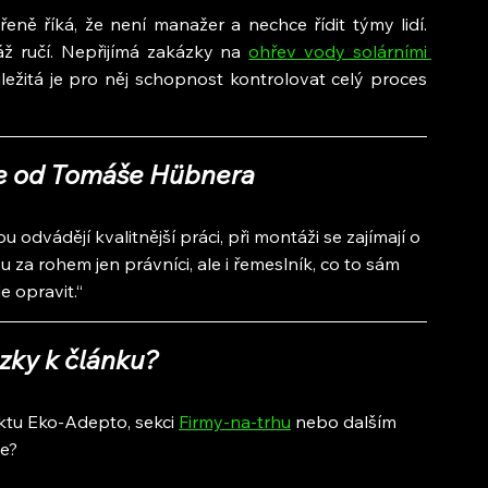
ě říká, že není manažer a nechce řídit týmy lidí. 
ž ručí. Nepřijímá zakázky na 
ohřev vody solárními 
ůležitá je pro něj schopnost kontrolovat celý proces 
ře od Tomáše Hübnera
ou odvádějí kvalitnější práci, při montáži se zajímají o 
u za rohem jen právníci, ale i řemeslník, co to sám 
de opravit.“
zky k článku?
ktu Eko-Adepto, sekci 
Firmy-na-trhu
 nebo dalším 
ie?