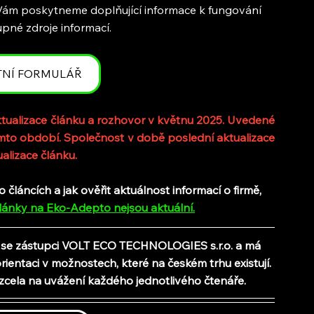
 Vám poskytneme doplňující informace k fungování 
pné zdroje informací.
TNÍ FORMULÁŘ
ualizace článku a rozhovor v květnu 2025. Uvedené 
to období. Společnost v době poslední aktualizace 
alizace článku.
láncích a jak ověřit aktuálnost informací o firmě, 
lánky na Eko-Adepto nejsou aktuální
.
u se zástupci VOLT ECO TECHNOLOGIES s.r.o.
 a má 
entaci v možnostech, které na českém trhu existují. 
zcela na uvážení každého jednotlivého čtenáře.