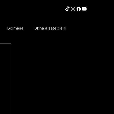
Biomasa
Okna a zateplení
Moderní technologie a stavby
Inspirace a zajímavosti