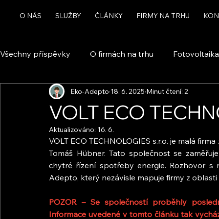
O NÁS
SLUŽBY
ČLÁNKY
FIRMY NA TRHU
KON
Všechny příspěvky
O firmách na trhu
Fotovoltaika
Eko-Adepto
18. 6. 2025
Minut čtení: 2
Rekuperace a větrání
Chytrá domácnost a automa
VOLT ECO TECHNO
Aktualizováno:
16. 6.
Dotace
VOLT ECO TECHNOLOGIES s.r.o. je malá firma z 
Tomáš Hübner. Tato společnost se zaměřuj
chytré řízení spotřeby energie. Rozhovor s m
Adepto, který nezávisle mapuje firmy z oblasti
POZOR – Se společností proběhly poslední
Informace uvedené v tomto článku tak vycháze