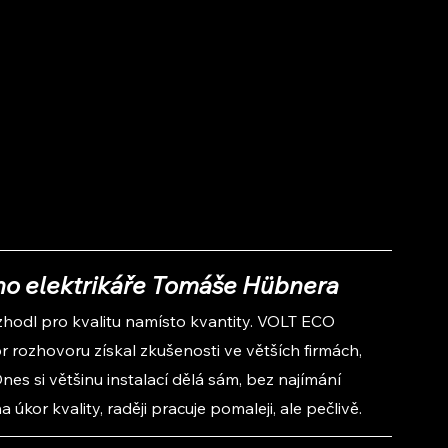
o elektrikáře Tomáše Hübnera 
ozhodl pro kvalitu namísto kvantity. VOLT ECO 
 rozhovoru získal zkušenosti ve větších firmách, 
es si většinu instalací dělá sám, bez najímání 
kor kvality, raději pracuje pomaleji, ale pečlivě.