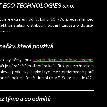
OLT ECO TECHNOLOGIES s.r.o.
ckých elektráren do výkonu 50 kW, především pro 
ktroinstalaci, distribuci i podání žádosti o dotace. 
irmou.
značky, které používá
ívá systémy pro 
chytré řízení spotřeby energie
, 
čuje náročnějším klientům kvůli širokým možnostem 
, umí nainstalovat prakticky jakýkoli typ. Mezi preferované patří 
nelů pak nejčastěji instaluje AE Solar, ale dokáže 
ez týmu a co odmítá