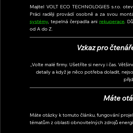
Majitel VOLT ECO TECHNOLOGIES s.r.o. otevřen
Práci raději provádí osobně a za svou montá
systémy
, tepelná čerpadla ani 
rekuperace
. D
od A do Z.
Vzkaz pro čtená
„Volte malé firmy. Ušetříte si nervy i čas. Většin
detaily a když je něco potřeba doladit, nejso
přij
Máte otá
Máte otázky k tomuto článku, fungování proje
tématům z oblasti obnovitelných zdrojů energ