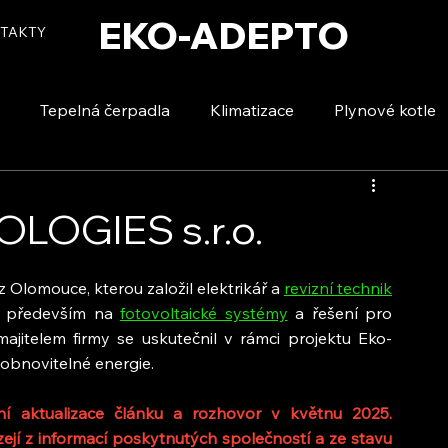
EKO-ADEPTO
TAKTY
Tepelná čerpadla
Klimatizace
Plynové kotle
tizace
Vytápění a ohřev vody
Voda a úspory
LOGIES s.r.o.
Olomouce, kterou založil elektrikář a 
revizní technik
e především na 
fotovoltaické systémy
 a řešení pro 
ajitelem firmy se uskutečnil v rámci projektu Eko-
 obnovitelné energie.
 aktualizace článku a rozhovor v květnu 2025. 
jí z informací poskytnutých společností a ze stavu 