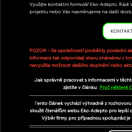
Využijte kontaktní formulář Eko-Adepto. Rádi
projektu nebo Vás nasměrujeme na další dostu
KONTAK
POZOR – Se společností proběhly poslední akt
informace tak odpovídají stavu známému v tom
nevyužila možnost dalšího doplnění nebo aktu
Jak správně pracovat s informacemi v těchto č
zjistíte v článku:
Proč některé č
T
ento článek vychází výhradně z rozhovor
sloužit čtenářům webu Eko-Adepto pro lepší ori
Výběr firmy pro případnou spolupráci je 