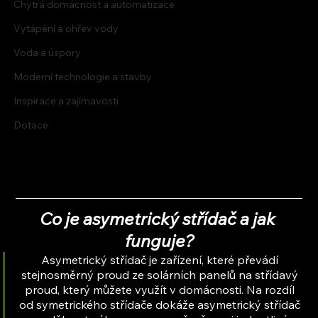
Chytrá domácnost a automatizace
Vytápění a ohřev vody
Voda a úspory
Moderní technologie a stavby
Inspirace a zajímavosti
Dotace
Co je asymetrický střídač a jak 
funguje?
Asymetrický střídač je zařízení, které převádí 
stejnosměrný proud ze solárních panelů na střídavý 
proud, který můžete využít v domácnosti. Na rozdíl 
od symetrického střídače dokáže asymetrický střídač 