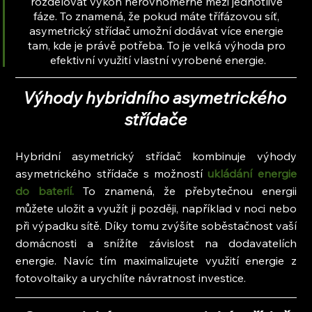
rozdělovat výkon nerovnoměrně mezi jednotlivé 
fáze. To znamená, že pokud máte třífázovou síť, 
asymetrický střídač umožní dodávat více energie 
tam, kde je právě potřeba. To je velká výhoda pro 
efektivní využití vlastní vyrobené energie.
Výhody hybridního asymetrického 
střídače
Hybridní asymetrický střídač kombinuje výhody 
asymetrického střídače s možností 
ukládání energie 
do baterií.
 To znamená, že přebytečnou energii 
můžete uložit a využít ji později, například v noci nebo 
při výpadku sítě. Díky tomu zvýšíte soběstačnost vaší 
domácnosti a snížíte závislost na dodavatelích 
energie. Navíc tím maximalizujete využití energie z 
fotovoltaiky a urychlíte návratnost investice.