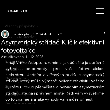
EKO-ADEPTO
Všechny příspěvky
Eko-Adepto
8. 3. 2024
Minut čtení: 2
Všechny příspěvky
Asymetrický střídač: Klíč k efektivní
O firmách na trhu
fotovoltaice
Fotovoltaika
Aktualizováno:
11. 12. 2025
Tepelná čerpadla
Ahoj! V Eko-Adepto rozumíme, jak důležité je správně 
vybrat komponenty pro vaši fotovoltaickou 
Klimatizace
elektrárnu. Jedním z klíčových prvků je asymetrický 
Plynové kotle
střídač, který může výrazně ovlivnit efektivitu vašeho 
Biomasa
systému. Pokud přemýšlíte o hybridním asymetrickém 
střídači, jste na správném místě. Rádi vám vysvětlíme, 
Okna a zateplení
co to znamená a jaké výhody vám může přinést.
Rekuperace a větrání