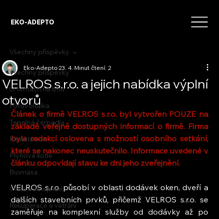
EKO-ADEPTO
Všechny příspěvky
Eko-Adepto
23. 4.
Minut čtení: 2
Všechny příspěvky
VELROS s.r.o. a jejich nabídka výplní
O firmách na trhu
otvorů
Fotovoltaika
Článek o firmě VELROS s.r.o. byl vytvořen POUZE na 
Tepelná čerpadla
základě veřejně dostupných informací o firmě. Firma 
byla redakcí oslovena s možností osobního setkání, 
Klimatizace
které se nakonec neuskutečnilo. Informace uvedené v 
Plynové kotle
článku odpovídají stavu ke dni jeho zveřejnění.
Biomasa
VELROS s.r.o. působí v oblasti dodávek oken, dveří a 
Okna a zateplení
dalších stavebních prvků, přičemž VELROS s.r.o. se 
Rekuperace a větrání
zaměřuje na komplexní služby od dodávky až po 