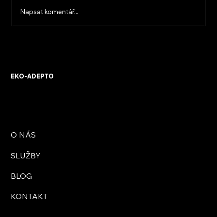
Napsat komentář...
KVB ENERGY s.r.o. – zkušenosti z
osobního setkání s firmou
EKO-ADEPTO
O NÁS
SLUŽBY
BLOG
KONTAKT