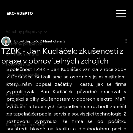
EKO-ADEPTO
Všechny příspěvky
Eko-Adepto
6. 2.
Minut čtení: 2
Všechny příspěvky
TZBK - Jan Kudláček: zkušenosti z
O firmách na trhu
praxe v obnovitelných zdrojích
Fotovoltaika
Společnost TZBK - Jan Kudláček vznikla v roce 2009 
Tepelná čerpadla
v Dobrušce. Setkali jsme se osobně s jejím majitelem, 
který nám popsal začátky i cestu, jak se firma 
Klimatizace
vyprofilovala. Pan Kudláček původně pracoval v 
Plynové kotle
projekci a díky zkušenostem v oborech elektro, MaR, 
Biomasa
vytápění a tepelných čerpadlech se rozhodl zaměřit 
na tepelná čerpadla, servis a související technologie. Z 
Okna a zateplení
rozhovoru vyplynulo, že firma se od počátku 
Rekuperace a větrání
soustředí hlavně na kvalitu a dlouhodobou péči o 