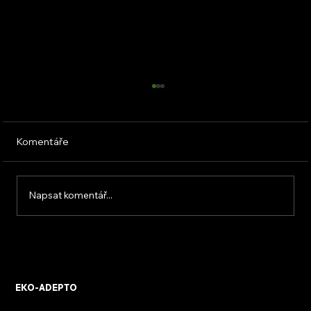
Komentáře
Napsat komentář...
KVB ENERGY s.r.o. – zkušenosti z
osobního setkání s firmou
EKO-ADEPTO