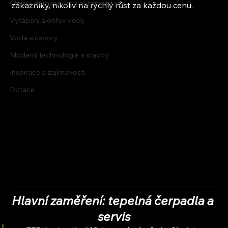
Chytrá domácnost a automatizace
zákazníky, nikoliv na rychlý růst za každou cenu.
Vytápění a ohřev vody
Voda a úspory
Moderní technologie a stavby
Inspirace a zajímavosti
Dotace
Hlavní zaměření: tepelná čerpadla a 
servis