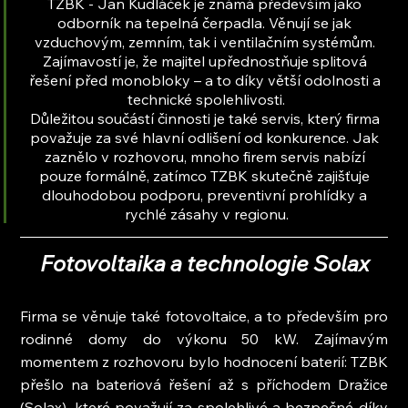
TZBK - Jan Kudláček je známá především jako 
odborník na tepelná čerpadla. Věnují se jak 
vzduchovým, zemním, tak i ventilačním systémům. 
Zajímavostí je, že majitel upřednostňuje splitová 
řešení před monobloky – a to díky větší odolnosti a 
technické spolehlivosti.
Důležitou součástí činnosti je také servis, který firma 
považuje za své hlavní odlišení od konkurence. Jak 
zaznělo v rozhovoru, mnoho firem servis nabízí 
pouze formálně, zatímco TZBK skutečně zajišťuje 
dlouhodobou podporu, preventivní prohlídky a 
rychlé zásahy v regionu.
Fotovoltaika a technologie Solax
Firma se věnuje také fotovoltaice, a to především pro 
rodinné domy do výkonu 50 kW. Zajímavým 
momentem z rozhovoru bylo hodnocení baterií: TZBK 
přešlo na bateriová řešení až s příchodem Dražice 
(Solax), které považují za spolehlivé a bezpečné díky 