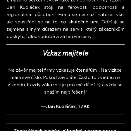
Jan Kudláček stojí na férovosti, odbornosti a 
regionálním působení. Firma se nesnaží nabízet vše, 
ale soustředí se na to, co skutečně umí. Odlišují se 
zejména silným důrazem na servis, který zákazníkům 
poskytují dlouhodobě a za férové ceny.
Vzkaz majitele
Na závěr majitel firmy vzkazuje čtenářům: „Na vizitce 
mám své číslo. Pokud zavoláte, často to zvednu i o 
víkendu. Každý zákazník je pro mě důležitý a vždy se 
snažím najít řešení.“
—Jan Kudláček, TZBK
T
ento článek vychází výhradně z rozhovoru se 