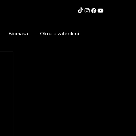
Biomasa
Okna a zateplení
Moderní technologie a stavby
Inspirace a zajímavosti