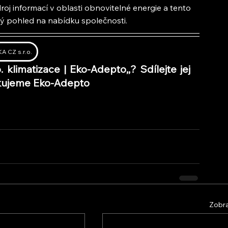
oj informací v oblasti obnovitelné energie a tento 
lý pohled na nabídku společnosti.
A CZ s.r.o.
o. klimatizace | Eko-Adepto,
,
? Sdílejte jej 
Děkujeme Eko-Adepto
Zobra