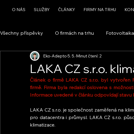
O NÁS
SLUŽBY
ČLÁNKY
FIRMY NA TRHU
KON
Všechny příspěvky
O firmách na trhu
Fotovoltaika
Eko-Adepto
5. 5.
Minut čtení: 2
Rekuperace a větrání
Chytrá domácnost a automa
LAKA CZ s.r.o. kli
Článek o firmě LAKA CZ s.r.o. byl vytvořen
Dotace
firmě. Firma byla redakcí oslovena s možností
Informace uvedené v článku odpovídají stavu k
LAKA CZ s.r.o. je společnost zaměřená na klima
pro datacentra i průmysl. LAKA CZ s.r.o. působ
klimatizace.