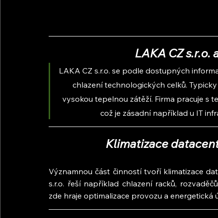
LAKA CZ s.r.o. 
LAKA CZ s.r.o. se podle dostupných informac
chlazení technologických celků. Typicky
vysokou tepelnou zátěží. Firma pracuje s tec
což je zásadní například u IT in
Klimatizace datacent
Významnou část činností tvoří klimatizace da
s.r.o. řeší například chlazení racků, rozvaděč
zde hraje optimalizace provozu a energetická 