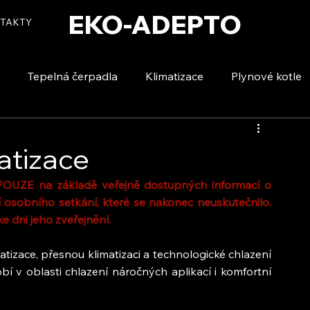
EKO-ADEPTO
TAKTY
Tepelná čerpadla
Klimatizace
Plynové kotle
tizace
Vytápění a ohřev vody
Voda a úspory
matizace
 POUZE na základě veřejně dostupných informací o 
 osobního setkání, které se nakonec neuskutečnilo. 
e dni jeho zveřejnění.
tizace, přesnou klimatizaci a technologické chlazení 
í v oblasti chlazení náročných aplikací i komfortní 