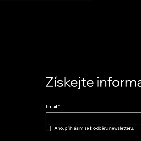
Rekuperace Obchod s.r.o.
s.r.o. –
z osobního
irmou
Získejte inform
Email
*
Ano, přihlásím se k odběru newsletteru.