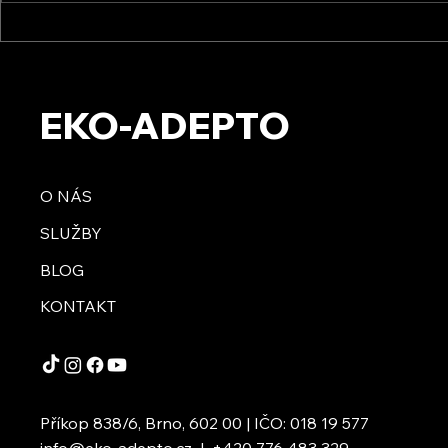
Energic Sun s.r.o. - Osobní
KVB ENERGY 
setkání
zkušenosti 
setkání s f
EKO-ADEPTO
O NÁS
SLUŽBY
BLOG
KONTAKT
Příkop 838/6, Brno, 602 00 | IČO: 018 19 577