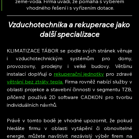
země-voda. Firma uvádí, že pomáhá s výběrem 
vhodného řešení i s vyřízením dotace.
Vzduchotechnika a rekuperace jako 
další specializace
KLIMATIZACE TÁBOR se podle svých stránek věnuje 
i vzduchotechnickým systémům pro domy, 
provozovny, prodejny i velké budovy. Většinu 
instalací doplňují o 
rekuperační jednotky
 pro zdravé 
větrání bez ztráty tepla.
 Firma rovněž nabízí služby v 
oblasti projekce a stavební činnosti v segmentu TZB, 
přičemž používá 2D software CADKON pro tvorbu 
individuálních návrhů.
Právě v tomto bodě je vhodné upozornit, že pokud 
hledáte firmu v oblasti vytápění či obnovitelné 
energie, můžete navštívit nezávislý výběr firem na 