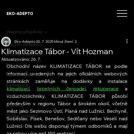
EKO-ADEPTO
Všechny příspěvky
Eko-Adepto
20. 7. 2025
Minut čtení: 2
Všechny příspěvky
Klimatizace Tábor - Vít Hozman
O firmách na trhu
Aktualizováno:
26. 7.
Fotovoltaika
Obchodní název KLIMATIZACE TÁBOR se podle 
informací uvedených na jejich oficiálních webových 
Tepelná čerpadla
stránkách zaměřuje na dodávky a instalace 
Klimatizace
klimatizací
, 
tepelných čerpadel
, 
rekuperace
 a 
Plynové kotle
vzduchotechniky. KLIMATIZACE TÁBOR působí 
především v regionu Tábor a širokém okolí, včetně 
Biomasa
měst jako Sezimovo Ústí, Planá nad Lužnicí, Bechyně, 
Okna a zateplení
Soběslav, Písek, Benešov, Sedlčany nebo Veselí nad 
Rekuperace a větrání
Lužnicí. Dle webu disponují týmem odborníků a mají 
za sebou více než 150 realizací.