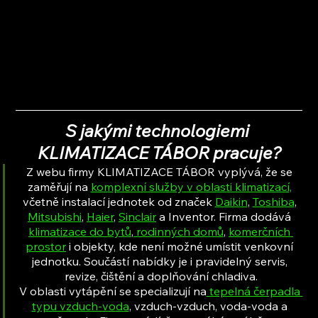
S jakými technologiemi 
KLIMATIZACE TÁBOR pracuje?
Z webu firmy KLIMATIZACE TÁBOR vyplývá, že se 
zaměřují na 
komplexní služby v oblasti klimatizací,
včetně instalací jednotek od značek 
Daikin
, 
Toshiba
, 
Mitsubishi
, 
Haier
, 
Sinclair
 a Inventor. Firma dodává 
klimatizace do bytů
,
 rodinných domů
, 
komerčních 
prostor
 i objekty, kde není možné umístit venkovní 
jednotku. Součástí nabídky je i pravidelný servis, 
revize, čištění a doplňování chladiva.
V oblasti vytápění se specializují na
 tepelná čerpadla 
typu vzduch-voda
, vzduch-vzduch, voda-voda a 