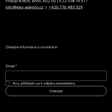
Příkop 838/6, Brno, 602 00 | IČO: 018 19 577
info@eko-adepto.cz
|
+420 776 483 329
Získejte informace o novinkách
Email
*
Ano, přihlásím se k odběru newsletteru.
Odeslat