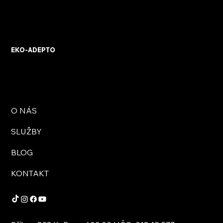
KVB ENERGY s.r.o. – zkušenosti z
osobního setkání s firmou
EKO-ADEPTO
O NÁS
SLUŽBY
BLOG
KONTAKT