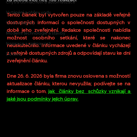
Chytrá domácnost a automatizace
Vytápění a ohřev vody
Tento článek byl vytvořen pouze na základě veřejně 
dostupných informací o společnosti dostupných v 
Voda a úspory
době jeho zveřejnění. Redakce společnosti nabídla 
Moderní technologie a stavby
možnost osobního setkání, které se nakonec 
Inspirace a zajímavosti
neuskutečnilo. Informace uvedené v článku vycházejí 
z veřejně dostupných zdrojů a odpovídají stavu ke dni 
Dotace
zveřejnění článku.
Dne 26. 6. 2026 byla firma znovu oslovena s možností 
aktualizace článku, kterou nevyužila; podívejte se na 
informace o tom
, 
jak  články bez  schůzky vznikají a 
jaké jsou podmínky jejich úprav.