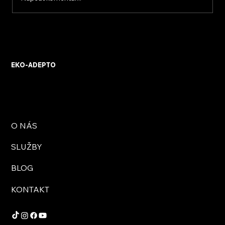
KVB ENERGY s.r.o. – zkušenosti z
osobního setkání s firmou
EKO-ADEPTO
O NÁS
SLUŽBY
BLOG
KONTAKT