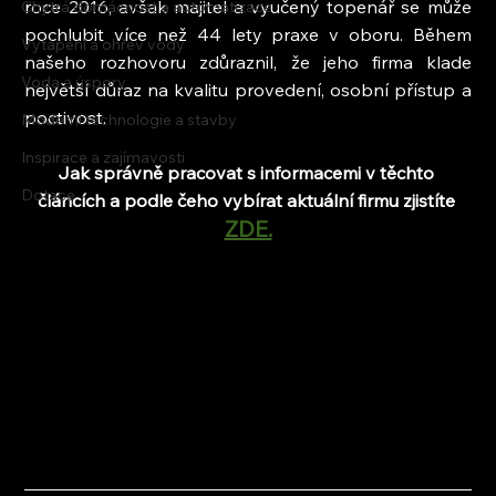
roce 2016, avšak majitel a vyučený topenář se může 
Chytrá domácnost a automatizace
pochlubit více než 44 lety praxe v oboru. Během 
Vytápění a ohřev vody
našeho rozhovoru zdůraznil, že jeho firma klade 
Voda a úspory
největší důraz na kvalitu provedení, osobní přístup a 
poctivost.
Moderní technologie a stavby
Inspirace a zajímavosti
Jak správně pracovat s informacemi v těchto 
Dotace
článcích a podle čeho vybírat aktuální firmu zjistíte 
ZDE.