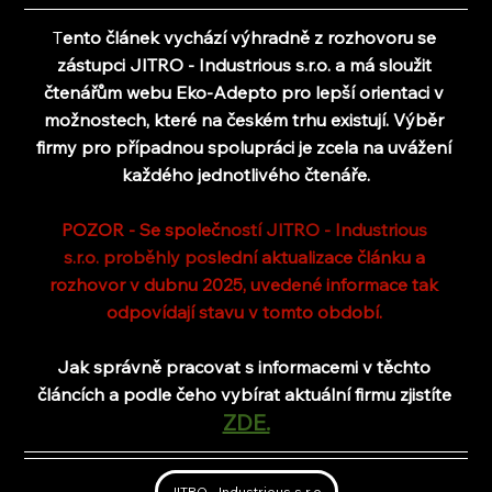
T
ento článek vychází výhradně z rozhovoru se 
zástupci JITRO - Industrious s.r.o.
 a má sloužit 
čtenářům webu Eko-Adepto pro lepší orientaci v 
možnostech, které na českém trhu existují. Výběr 
firmy pro případnou spolupráci je zcela na uvážení 
každého jednotlivého čtenáře.
POZOR - Se společ
ností JITRO - Industrious 
s.r.o. proběhly po
slední aktualizace článku a 
rozhovor v dubnu 2025, uvedené informace tak 
odpovídají stavu v tomto období. 
Jak správně pracovat s informacemi v těchto 
článcích a podle čeho vybírat aktuální firmu zjistíte 
ZDE.
JITRO - Industrious s.r.o.