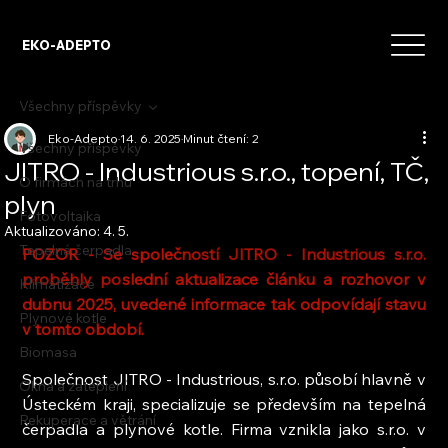
EKO-ADEPTO
Všechny příspěvky
Eko-Adepto
14. 6. 2025
Minut čtení: 2
Všechny příspěvky
JITRO - Industrious s.r.o., topení, TČ,
O firmách na trhu
plyn
Fotovoltaika
Aktualizováno:
4. 5.
Tepelná čerpadla
POZOR - Se společ
ností
 JITRO - Industrious s.r.o.
proběhly po
slední aktualizace článku a rozhovor v 
Klimatizace
dubnu 2025, uvedené informace tak odpovídají stavu 
Plynové kotle
v tomto období.
Biomasa
Společnost JITRO - Industrious, s.r.o. působí hlavně v 
Okna a zateplení
Ústeckém kraji, specializuje se především na tepelná 
Rekuperace a větrání
čerpadla a plynové kotle. Firma vznikla jako s.r.o. v 