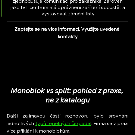
zjednodušuje komunikaci pro zákazníka. Zároveň 
jako IVT centrum má oprávnění zařízení spouštět a 
vystavovat záruční listy.
Zeptejte se na více informací. Využijte uvedené 
kontakty
Monoblok vs split: pohled z praxe, 
ne z katalogu
Další zajímavou částí rozhovoru bylo srovnání 
jednotlivých 
typů tepelných čerpadel
. Firma se v praxi 
více přiklání k monoblokům.