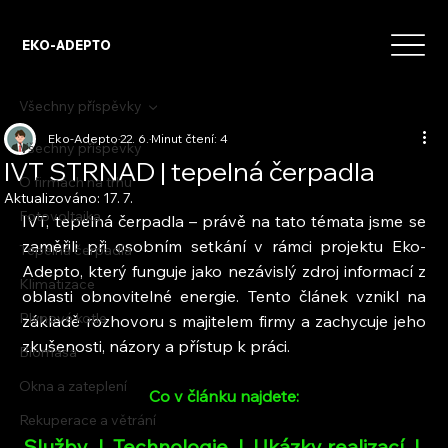
EKO-ADEPTO
Všechny příspěvky
Eko-Adepto
22. 6.
Minut čtení: 4
Všechny příspěvky
IVT STRNAD | tepelná čerpadla
O firmách na trhu
Aktualizováno:
17. 7.
Fotovoltaika
IVT, tepelná čerpadla – právě na tato témata jsme se 
zaměřili při osobním setkání v rámci projektu Eko-
Tepelná čerpadla
Adepto, který funguje jako nezávislý zdroj informací z 
Klimatizace
oblasti obnovitelné energie. Tento článek vznikl na 
Plynové kotle
základě rozhovoru s majitelem firmy a zachycuje jeho 
zkušenosti, názory a přístup k práci.
Biomasa
Okna a zateplení
Co v článku najdete:
Rekuperace a větrání
Služby
  |  
Technologie
 |  
Ukázky realizací
  | 