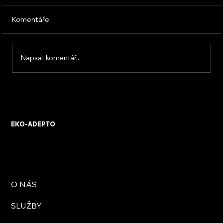
Komentáře
Napsat komentář...
KVB ENERGY s.r.o. – zkušenosti z
osobního setkání s firmou
EKO-ADEPTO
O NÁS
SLUŽBY