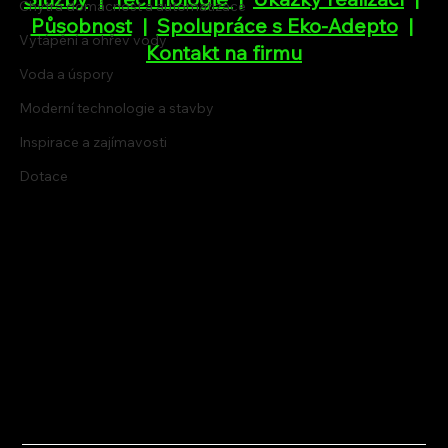
Chytrá domácnost a automatizace
Působnost
  |  
Spolupráce s Eko-Adepto
  |  
Vytápění a ohřev vody
Kontakt na firmu
Voda a úspory
Moderní technologie a stavby
Inspirace a zajímavosti
Dotace