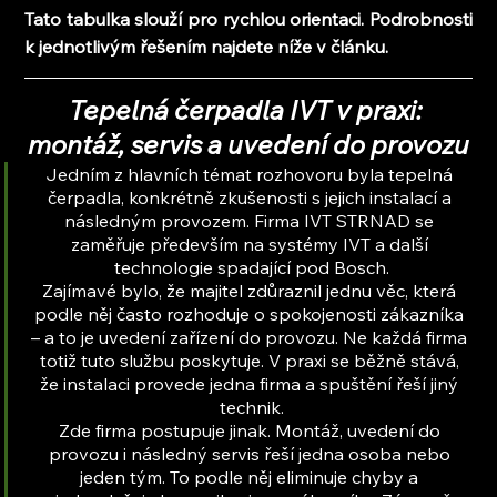
Tato tabulka slouží pro rychlou orientaci. Podrobnosti 
k jednotlivým řešením najdete níže v článku.
Tepelná čerpadla IVT v praxi: 
montáž, servis a uvedení do provozu
Jedním z hlavních témat rozhovoru byla tepelná 
čerpadla, konkrétně zkušenosti s jejich instalací a 
následným provozem. Firma IVT STRNAD se 
zaměřuje především na systémy IVT a další 
technologie spadající pod Bosch.
Zajímavé bylo, že majitel zdůraznil jednu věc, která 
podle něj často rozhoduje o spokojenosti zákazníka 
– a to je uvedení zařízení do provozu. Ne každá firma 
totiž tuto službu poskytuje. V praxi se běžně stává, 
že instalaci provede jedna firma a spuštění řeší jiný 
technik.
Zde firma postupuje jinak. Montáž, uvedení do 
provozu i následný servis řeší jedna osoba nebo 
jeden tým. To podle něj eliminuje chyby a 