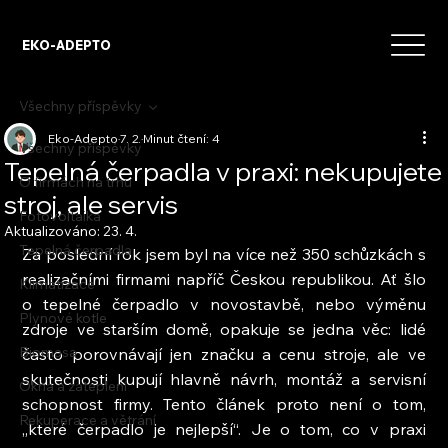
EKO-ADEPTO
Všechny příspěvky
Eko-Adepto
7. 2.
Minut čtení: 4
Všechny příspěvky
Tepelná čerpadla v praxi: nekupujete
O firmách na trhu
stroj, ale servis
Fotovoltaika
Aktualizováno:
23. 4.
Tepelná čerpadla
Za poslední rok jsem byl na více než 350 schůzkách s 
realizačními firmami napříč Českou republikou. Ať šlo 
Klimatizace
o tepelné čerpadlo v novostavbě, nebo výměnu 
Plynové kotle
zdroje ve starším domě, opakuje se jedna věc: lidé 
Biomasa
často porovnávají jen značku a cenu stroje, ale ve 
skutečnosti kupují hlavně návrh, montáž a servisní 
Okna a zateplení
schopnost firmy. Tento článek proto není o tom, 
Rekuperace a větrání
„které čerpadlo je nejlepší“. Je o tom, co v praxi 