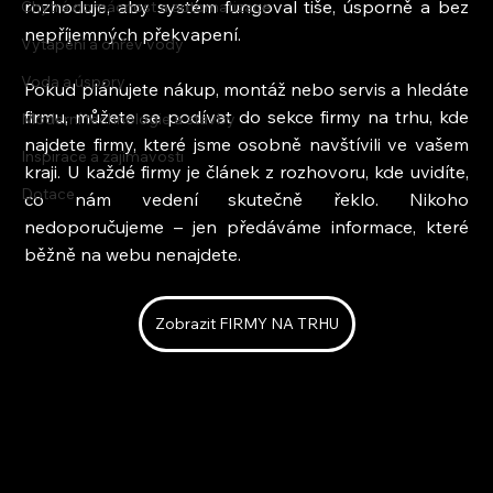
rozhoduje, aby systém fungoval tiše, úsporně a bez 
Chytrá domácnost a automatizace
nepříjemných překvapení.
Vytápění a ohřev vody
Voda a úspory
Pokud plánujete nákup, montáž nebo servis a hledáte 
firmu, můžete se podívat do sekce firmy na trhu, kde 
Moderní technologie a stavby
najdete firmy, které jsme osobně navštívili ve vašem 
Inspirace a zajímavosti
kraji. U každé firmy je článek z rozhovoru, kde uvidíte, 
Dotace
co nám vedení skutečně řeklo. Nikoho 
nedoporučujeme – jen předáváme informace, které 
běžně na webu nenajdete.
Zobrazit FIRMY NA TRHU