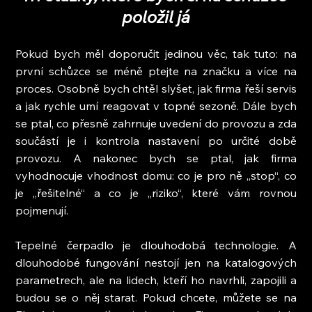
položil já
Pokud bych měl doporučit jedinou věc, tak tuto: na 
první schůzce se méně ptejte na značku a více na 
proces. Osobně bych chtěl slyšet, jak firma řeší servis 
a jak rychle umí reagovat v topné sezoně. Dále bych 
se ptal, co přesně zahrnuje uvedení do provozu a zda 
součástí je i kontrola nastavení po určité době 
provozu. A nakonec bych se ptal, jak firma 
vyhodnocuje vhodnost domu: co je pro ně „stop“, co 
je „řešitelné“ a co je „riziko“, které vám rovnou 
pojmenují.
Tepelné čerpadlo je dlouhodobá technologie. A 
dlouhodobé fungování nestojí jen na katalogových 
parametrech, ale na lidech, kteří ho navrhli, zapojili a 
budou se o něj starat. Pokud chcete, můžete se na 