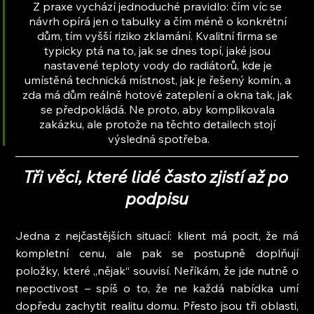
Z praxe vychází jednoduché pravidlo: čím víc se 
návrh opírá jen o tabulky a čím méně o konkrétní 
dům, tím vyšší riziko zklamání. Kvalitní firma se 
typicky ptá na to, jak se dnes topí, jaké jsou 
nastavené teploty vody do radiátorů, kde je 
umístěná technická místnost, jak je řešený komín, a 
zda má dům reálně hotové zateplení a okna tak, jak 
se předpokládá. Ne proto, aby komplikovala 
zakázku, ale protože na těchto detailech stojí 
výsledná spotřeba.
Tři věci, které lidé často zjistí až po 
podpisu
Jedna z nejčastějších situací: klient má pocit, že má 
kompletní cenu, ale pak se postupně doplňují 
položky, které „nějak“ souvisí. Neříkám, že jde nutně o 
nepoctivost – spíš o to, že ne každá nabídka umí 
dopředu zachytit realitu domu. Přesto jsou tři oblasti, 