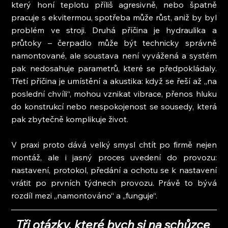
který honí teplotu příliš agresivně, nebo špatně 
pracuje s ekvitermou, spotřeba může růst, aniž by byl 
problém ve stroji. Druhá příčina je hydraulika a 
průtoky – čerpadlo může být technicky správně 
namontované, ale soustava není vyvážená a systém 
pak nedosahuje parametrů, které se předpokládaly. 
Třetí příčina je umístění a akustika: když se řeší až „na 
poslední chvíli“, mohou vznikat vibrace, přenos hluku 
do konstrukcí nebo nespokojenost se sousedy, která 
pak zbytečně komplikuje život.
V praxi proto dává velký smysl chtít po firmě nejen 
montáž, ale i jasný proces uvedení do provozu: 
nastavení, protokol, předání a ochotu se k nastavení 
vrátit po prvních týdnech provozu. Právě to bývá 
rozdíl mezi „namontováno“ a „funguje“.
Tři otázky, které bych si na schůzce 