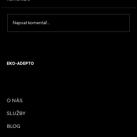
Napsat komentář...
Nejčastější chyby při výběru montážní
firmy
EKO-ADEPTO
O NÁS
SLUŽBY
BLOG