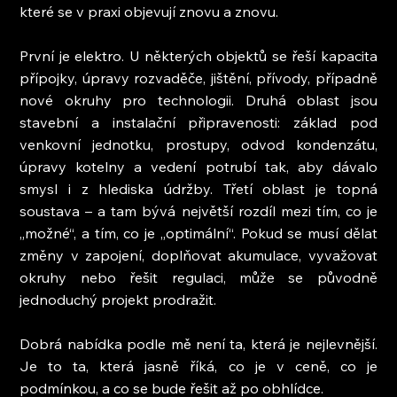
které se v praxi objevují znovu a znovu.
První je elektro. U některých objektů se řeší kapacita 
přípojky, úpravy rozvaděče, jištění, přívody, případně 
nové okruhy pro technologii. Druhá oblast jsou 
stavební a instalační připravenosti: základ pod 
venkovní jednotku, prostupy, odvod kondenzátu, 
úpravy kotelny a vedení potrubí tak, aby dávalo 
smysl i z hlediska údržby. Třetí oblast je topná 
soustava – a tam bývá největší rozdíl mezi tím, co je 
„možné“, a tím, co je „optimální“. Pokud se musí dělat 
změny v zapojení, doplňovat akumulace, vyvažovat 
okruhy nebo řešit regulaci, může se původně 
jednoduchý projekt prodražit.
Dobrá nabídka podle mě není ta, která je nejlevnější. 
Je to ta, která jasně říká, co je v ceně, co je 
podmínkou, a co se bude řešit až po obhlídce.