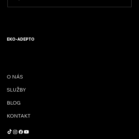
KVB ENERGY s.r.o. – zkušenosti z
osobního setkání s firmou
EKO-ADEPTO
O NÁS
SLUŽBY
BLOG
KONTAKT