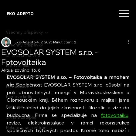
EKO-ADEPTO
Všechny příspěvky
Eko-Adepto
4. 2. 2025
Minut čtení: 2
Všechny příspěvky
EVOSOLAR SYSTEM s.r.o. -
O firmách na trhu
Fotovoltaika
Fotovoltaika
Aktualizováno:
16. 6.
Tepelná čerpadla
EVOSOLAR SYSTEM s.r.o. – Fotovoltaika a mnohem 
víc:
 Společnost EVOSOLAR SYSTEM s.r.o. působí na 
Klimatizace
poli obnovitelných energií v Moravskoslezském a 
Plynové kotle
Olomouckém kraji. Během rozhovoru s majiteli jsme 
Biomasa
získali náhled do jejich zkušeností, filozofie a vize do 
budoucna. Firma se specializuje na 
fotovoltaiku
, 
Okna a zateplení
revize, elektroinstalace v rámci rekonstrukce 
Rekuperace a větrání
společných bytových prostor. Kromě toho nabízí i 