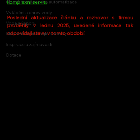
komplexní servis.
Chytrá domácnost a automatizace
Vytápění a ohřev vody
Poslední aktualizace článku a rozhovor s firmou 
Voda a úspory
proběhly v lednu 2025, uvedené informace tak 
odpovídají stavu v tomto období.
Moderní technologie a stavby
Inspirace a zajímavosti
Dotace