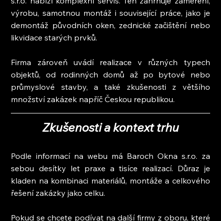
s.r.o. nabízí komplexní servis. Ten zahrnuje zaměření, 
výrobu, samotnou montáž i související práce, jako je 
demontáž původních oken, zednické začištění nebo 
likvidace starých prvků.
Firma zároveň uvádí realizace v různých typech 
objektů, od rodinných domů až po bytové nebo 
průmyslové stavby, a také zkušenosti z většího 
množství zakázek napříč Českou republikou.
Zkušenosti a kontext trhu
Podle informací na webu má Baroch Okna s.r.o. za 
sebou desítky let praxe a tisíce realizací. Důraz je 
kladen na kombinaci materiálů, montáže a celkového 
řešení zakázky jako celku.
Pokud se chcete podívat na další firmy z oboru, které 