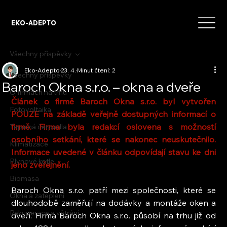
EKO-ADEPTO
Všechny příspěvky
Eko-Adepto
23. 4.
Minut čtení: 2
Všechny příspěvky
Baroch Okna s.r.o. – okna a dveře
O firmách na trhu
Článek o firmě Baroch Okna s.r.o. byl vytvořen 
Fotovoltaika
POUZE na základě veřejně dostupných informací o 
firmě. Firma byla redakcí oslovena s možností 
Tepelná čerpadla
osobního setkání, které se nakonec neuskutečnilo. 
Klimatizace
Informace uvedené v článku odpovídají stavu ke dni 
Plynové kotle
jeho zveřejnění.
Biomasa
Baroch Okna s.r.o. patří mezi společnosti, které se 
Okna a zateplení
dlouhodobě zaměřují na dodávky a montáže oken a 
Rekuperace a větrání
dveří. Firma Baroch Okna s.r.o. působí na trhu již od 