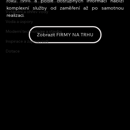
roku 1994 a podle dostupných informací nabízí 
Chytrá domácnost a automatizace
komplexní služby od zaměření až po samotnou 
Vytápění a ohřev vody
realizaci.
Voda a úspory
Moderní technologie a stavby
Zobrazit FIRMY NA TRHU
Inspirace a zajímavosti
Dotace