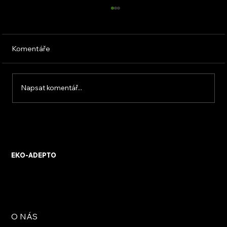
Komentáře
Napsat komentář...
KVB ENERGY s.r.o. – zkušenosti z
osobního setkání s firmou
EKO-ADEPTO
O NÁS