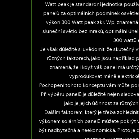
Watt peak je standardní jednotka použí
panelů za optimálních podmínek osvětlení
výkon 300 Watt peak zkr. Wp, znamená t
sluneční světlo bez mraků, optimální úhe
300 wattů e
Je však důležité si uvědomit, že skutečný vý
různých faktorech, jako jsou například p
znamená, že i když váš panel má určit
vyprodukovat méně elektrické
Pochopení tohoto konceptu vám může pomoci
Při výběru panelů je důležité nejen sledovat
jako je jejich účinnost za různ
Dalším faktorem, který je třeba zohledni
výkonem solárních panelů můžete pokrýt vět
být nadbytečná a neekonomická. Proto je d
energie a vybrat vhodn