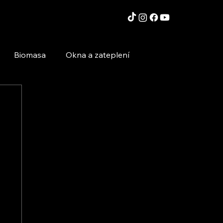
Biomasa
Okna a zateplení
Moderní technologie a stavby
Inspirace a zajímavosti