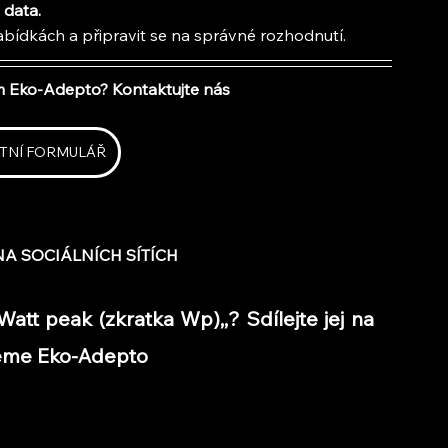
data.
ídkách a připravit se na správné rozhodnutí.
m Eko-Adepto? Kontaktujte nás
TNÍ FORMULÁŘ
A SOCIÁLNÍCH SÍTÍCH
att peak (zkratka Wp),,? Sdílejte jej na 
ujeme Eko-Adepto