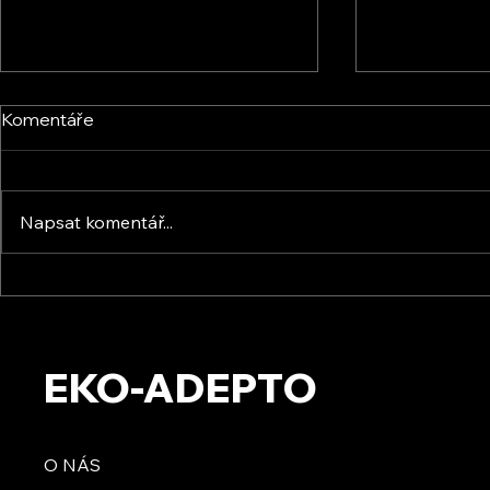
Komentáře
Napsat komentář...
Bifaciální s
Perovskitové solární
fotovoltaické panely
EKO-ADEPTO
O NÁS