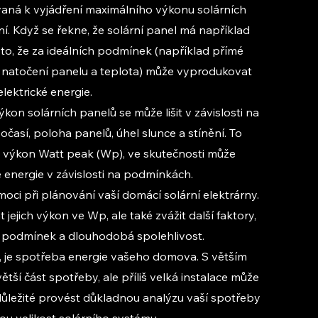
vaná k vyjádření maximálního výkonu solárních 
. Když se řekne, že solární panel má například 
o, že za ideálních podmínek (například přímé 
l natočení panelu a teplota) může vyprodukovat 
lektrické energie.
kon solárních panelů se může lišit v závislosti na 
očasí, poloha panelů, úhel slunce a stínění. To 
ý výkon Watt peak (Wp), ve skutečnosti může 
 energie v závislosti na podmínkách.
 při plánování vaší domácí solární elektrárny. 
 jejich výkon ve Wp, ale také zvážit další faktory, 
ých podmínek a dlouhodobá spolehlivost.
t, je spotřeba energie vašeho domova. S větším 
ší část spotřeby, ale příliš velká instalace může 
ůležité provést důkladnou analýzu vaší spotřeby 
ou velikost solárního systému.