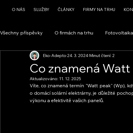
O NÁS
SLUŽBY
ČLÁNKY
FIRMY NA TRHU
KON
Všechny příspěvky
O firmách na trhu
Fotovoltaika
Eko-Adepto
24. 3. 2024
Minut čtení: 2
Rekuperace a větrání
Chytrá domácnost a automa
Co znamená Watt 
Aktualizováno:
11. 12. 2025
Dotace
Víte, co znamená termín "Watt peak" (Wp), kdy
o domácí solární elektrárny, je důležité poc
výkonu a efektivitě vašich panelů.