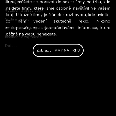
firmu, můžete se podívat do sekce firmy na trhu, kde 
Chytrá domácnost a automatizace
najdete firmy, které jsme osobně navštívili ve vašem 
Vytápění a ohřev vody
kraji. U každé firmy je článek z rozhovoru, kde uvidíte, 
Voda a úspory
co nám vedení skutečně řeklo. Nikoho 
nedoporučujeme – jen předáváme informace, které 
Moderní technologie a stavby
běžně na webu nenajdete.
Inspirace a zajímavosti
Dotace
Zobrazit FIRMY NA TRHU