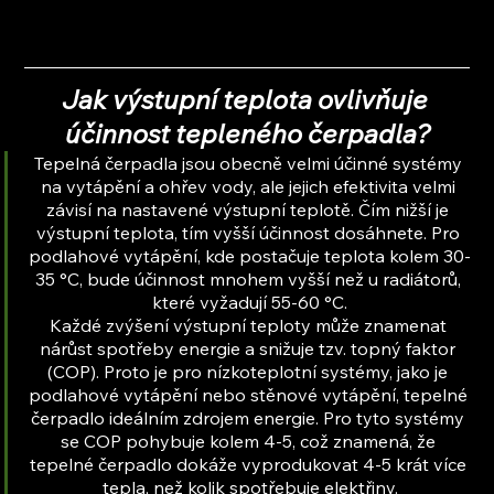
Jak výstupní teplota ovlivňuje 
účinnost tepleného čerpadla?
Tepelná čerpadla jsou obecně velmi účinné systémy 
na vytápění a ohřev vody, ale jejich efektivita velmi 
závisí na nastavené výstupní teplotě. Čím nižší je 
výstupní teplota, tím vyšší účinnost dosáhnete. Pro 
podlahové vytápění, kde postačuje teplota kolem 30-
35 °C, bude účinnost mnohem vyšší než u radiátorů, 
které vyžadují 55-60 °C.
Každé zvýšení výstupní teploty může znamenat 
nárůst spotřeby energie a snižuje tzv. topný faktor 
(COP). Proto je pro nízkoteplotní systémy, jako je 
podlahové vytápění nebo stěnové vytápění, tepelné 
čerpadlo ideálním zdrojem energie. Pro tyto systémy 
se COP pohybuje kolem 4-5, což znamená, že 
tepelné čerpadlo dokáže vyprodukovat 4-5 krát více 
tepla, než kolik spotřebuje elektřiny.