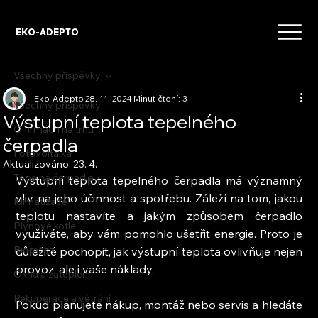
EKO-ADEPTO
Všechny příspěvky
Eko-Adepto
28. 11. 2024
Minut čtení: 3
Všechny příspěvky
Výstupní teplota tepelného
O firmách na trhu
čerpadla
Fotovoltaika
Aktualizováno:
23. 4.
Tepelná čerpadla
Výstupní teplota tepelného čerpadla má významný 
vliv na jeho účinnost a spotřebu. Záleží na tom, jakou 
Klimatizace
teplotu nastavíte a jakým způsobem čerpadlo 
Plynové kotle
využíváte, aby vám pomohlo ušetřit energie. Proto je 
Biomasa
důležité pochopit, jak výstupní teplota ovlivňuje nejen 
provoz, ale i vaše náklady.
Okna a zateplení
Rekuperace a větrání
Pokud plánujete nákup, montáž nebo servis a hledáte 