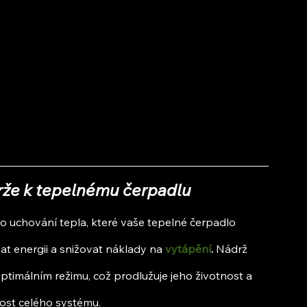
rže k tepelnému čerpadlu
o uchování tepla, které vaše tepelné čerpadlo 
at energii a snižovat náklady na
vytápění
.
 Nádrž 
timálním režimu, což prodlužuje jeho životnost a 
nost celého systému.