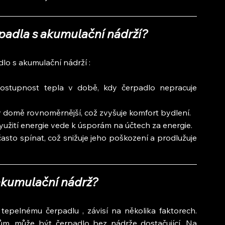
adla s akumulační nádrží?
dlo s akumulační nádrží :
dostupnost tepla v době, kdy čerpadlo nepracuje 
 v domě rovnoměrnější, což zvyšuje komfort bydlení.
yužití energie vede k úsporám na účtech za energie.
sto spínat, což snižuje jeho poškození a prodlužuje 
akumulační nádrž?
epelnému čerpadlu , závisí na několika faktorech. 
, může být čerpadlo bez nádrže dostačující. Na 