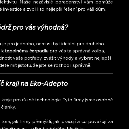
ektivitu. Naše nezávislé poradenství vám pomůže 
investice a zvolili to nejlepší řešení pro váš dům.
drž pro vás výhodná?
uje pro jednoho, nemusí být ideální pro druhého. 
 k tepelnému čerpadlu
 pro vás ta správná volba, 
tit vaše potřeby, zvážit výhody a vybrat nejlepší 
dete mít jistotu, že jste se rozhodli správně.
č kraji na Eko-Adepto
raje pro různé technologie. Tyto firmy jsme osobně 
h články.
om, jak firmy přemýšlí, jak pracují a co považují za 
é dávají smysl i z dlouhodobého hlediska.