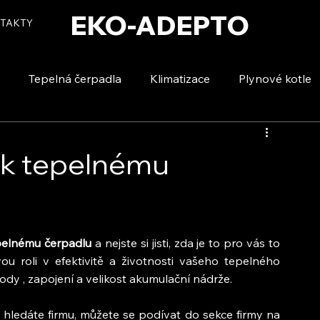
EKO-ADEPTO
TAKTY
Tepelná čerpadla
Klimatizace
Plynové kotle
tizace
Vytápění a ohřev vody
Voda a úspory
 k tepelnému
pelnému čerpadlu
 a nejste si jisti, zda je to pro vás to 
u roli v efektivitě a životnosti vašeho tepelného 
dy , zapojení a velikost akumulační nádrže.
hledáte firmu, můžete se podívat do sekce firmy na 