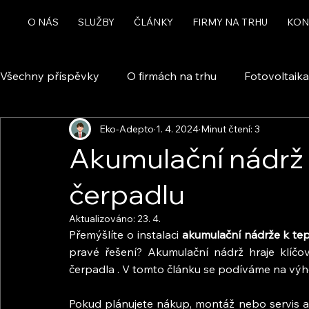
O NÁS
SLUŽBY
ČLÁNKY
FIRMY NA TRHU
KON
Všechny příspěvky
O firmách na trhu
Fotovoltaika
Eko-Adepto
1. 4. 2024
Minut čtení: 3
Rekuperace a větrání
Chytrá domácnost a automa
Akumulační nádrž
čerpadlu
Dotace
Aktualizováno:
23. 4.
Přemýšlíte o instalaci 
akumulační nádrže k te
pravé řešení? Akumulační nádrž hraje klíčovo
čerpadla . V tomto článku se podíváme na výho
Pokud plánujete nákup, montáž nebo servis a 