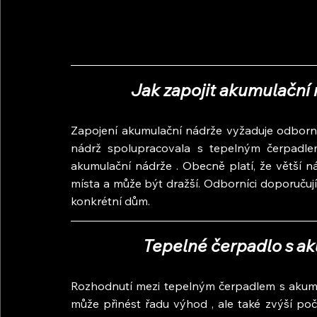
Jak zapojit akumulační
Zapojení akumulační nádrže vyžaduje odborný 
nádrž spolupracovala s tepelným čerpadlem c
akumulační nádrže . Obecně platí, že větší ná
místa a může být dražší. Odborníci doporučují 
konkrétní dům.
Tepelné čerpadlo s ak
Rozhodnutí mezi tepelným čerpadlem s akumu
může přinést řadu výhod , ale také zvýší poč