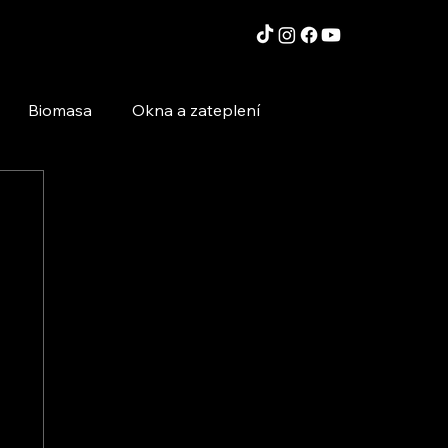
Biomasa
Okna a zateplení
Moderní technologie a stavby
Inspirace a zajímavosti