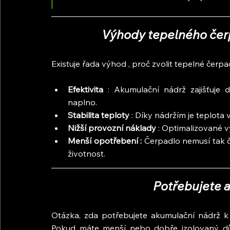
Výhody tepelného čerp
Existuje řada výhod , proč zvolit tepelné čerpa
Efektivita 
: Akumulační nádrž zajišťuje 
naplno.
Stabilita teploty 
: Díky nádržím je teplota
Nižší provozní náklady 
: Optimalizované v
Menší opotřebení : 
Čerpadlo nemusí tak ča
životnost.
Potřebujete 
Otázka, zda potřebujete akumulační nádrž k t
Pokud máte menší nebo dobře izolovaný dům