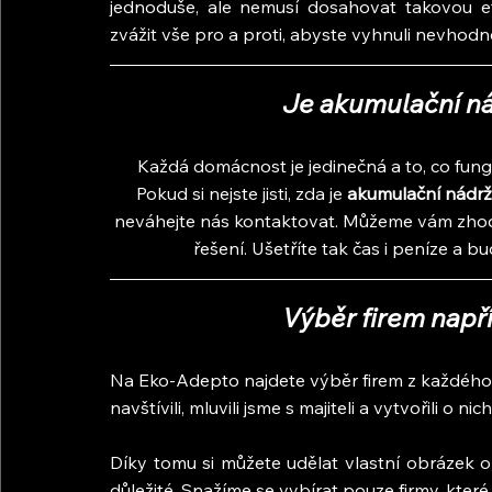
jednoduše, ale nemusí dosahovat takovou ef
zvážit vše pro a proti, abyste vyhnuli nevhodné 
Je akumulační ná
Každá domácnost je jedinečná a to, co fung
Pokud si nejste jisti, zda je 
akumulační nádrž
neváhejte nás kontaktovat. Můžeme vám zhodno
řešení. Ušetříte tak čas i peníze a bu
Výběr firem napří
Na Eko-Adepto najdete výběr firem z každého k
navštívili, mluvili jsme s majiteli a vytvořili o nic
Díky tomu si můžete udělat vlastní obrázek o t
důležité. Snažíme se vybírat pouze firmy, kter