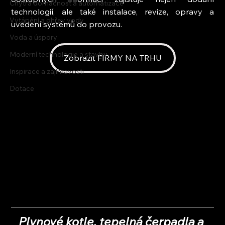
Chytrá domácnost a automatizace
technologií, ale také instalace, revize, opravy a 
Vytápění a ohřev vody
uvedení systémů do provozu.
Voda a úspory
Moderní technologie a stavby
Zobrazit FIRMY NA TRHU
Inspirace a zajímavosti
Dotace
Plynové kotle, tepelná čerpadla a 