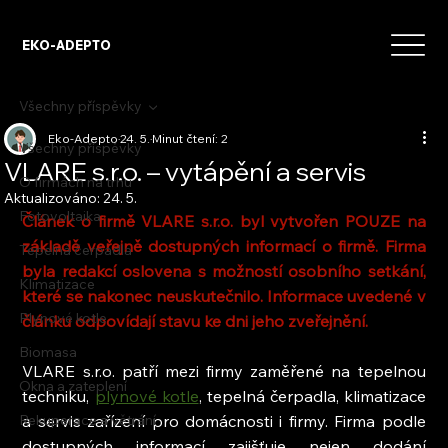
EKO-ADEPTO
Všechny příspěvky
Eko-Adepto
24. 5.
Minut čtení: 2
Všechny příspěvky
VLARE s.r.o. – vytápění a servis
O firmách na trhu
Aktualizováno:
24. 5.
Fotovoltaika
Článek o firmě VLARE s.r.o. byl vytvořen POUZE na 
základě veřejně dostupných informací o firmě. Firma 
Tepelná čerpadla
byla redakcí oslovena s možností osobního setkání, 
Klimatizace
které se nakonec neuskutečnilo. Informace uvedené v 
Plynové kotle
článku odpovídají stavu ke dni jeho zveřejnění.
Biomasa
VLARE s.r.o. patří mezi firmy zaměřené na tepelnou 
Okna a zateplení
techniku, 
plynové kotle
, tepelná čerpadla, klimatizace 
Rekuperace a větrání
a servis zařízení pro domácnosti i firmy. Firma podle 
dostupných informací zajišťuje nejen dodání 