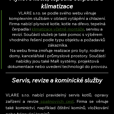
klimatizace
VLARE s.r.o. se podle svého webu věnuje 
komplexním službám v oblasti vytápění a chlazení. 
Firma nabízí plynové kotle, kotle na dřevo, tepelná 
čerpadla i 
klimatizace včetně montáže
, servisu a 
revizí. Součástí služeb je také pomoc s výběrem 
vhodného řešení podle typu objektu a požadavků 
zákazníka.
Na webu firma zmiňuje realizace pro byty, rodinné 
domy, kancelářské i průmyslové prostory. Součástí 
nabídky jsou také MaR systémy, projektová 
dokumentace nebo uvedení technologií do provozu.
Servis, revize a kominické služby
VLARE s.r.o. nabízí pravidelný servis kotlů, opravy 
zařízení a revize
 spalinových cest
. Firma se věnuje 
také kominictví, například čištění komínů, vložkování 
nebo frézování komínů.