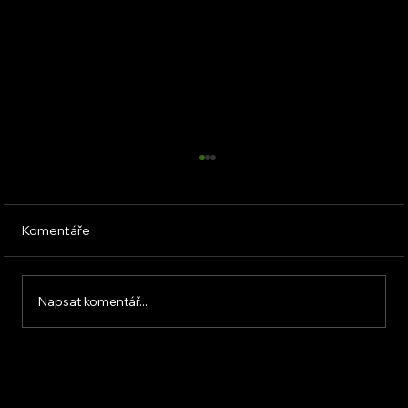
Komentáře
Napsat komentář...
KVB ENERGY s.r.o. – zkušenosti z
osobního setkání s firmou