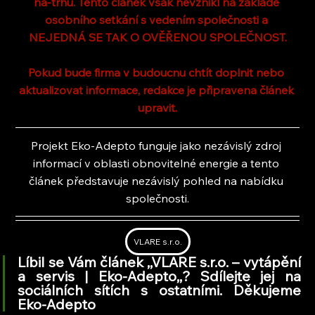
na-trhu. Tento článek však nevznikl na základě 
osobního setkání s vedením společnosti a 
NEJEDNÁ SE TAK O OVĚŘENOU SPOLEČNOST.
Pokud bude firma v budoucnu chtít doplnit nebo 
aktualizovat informace, redakce je připravena článek 
upravit.
Projekt Eko-Adepto funguje jako nezávislý zdroj 
informací v oblasti obnovitelné energie a tento 
článek představuje nezávislý pohled na nabídku 
společnosti.
VLARE s.r.o.
Líbil se Vám článek ,,VLARE s.r.o. – vytápění 
a servis | Eko-Adepto,
,
? Sdílejte jej na 
sociálních sítích s ostatními. Děkujeme 
Eko-Adepto