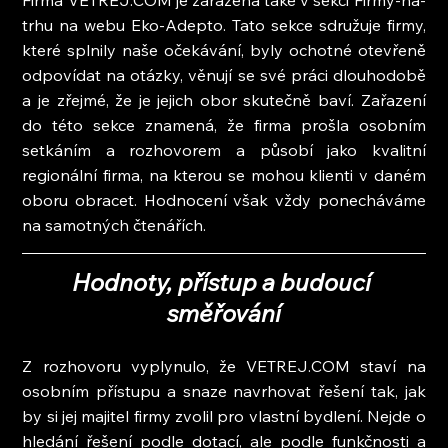
Firma VETREJ.COM je zařazena také v sekci Firmy-na-
trhu na webu Eko-Adepto. Tato sekce sdružuje firmy, 
které splnily naše očekávání, byly ochotné otevřeně 
odpovídat na otázky, věnují se své práci dlouhodobě 
a je zřejmé, že je jejich obor skutečně baví. Zařazení 
do této sekce znamená, že firma prošla osobním 
setkáním a rozhovorem a působí jako kvalitní 
regionální firma, na kterou se mohou klienti v daném 
oboru obracet. Hodnocení však vždy ponecháváme 
na samotných čtenářích.
Hodnoty, přístup a budoucí 
směřování
Z rozhovoru vyplynulo, že VETREJ.COM staví na 
osobním přístupu a snaze navrhovat řešení tak, jak 
by si jej majitel firmy zvolil pro vlastní bydlení. Nejde o 
hledání řešení podle dotací, ale podle funkčnosti a 