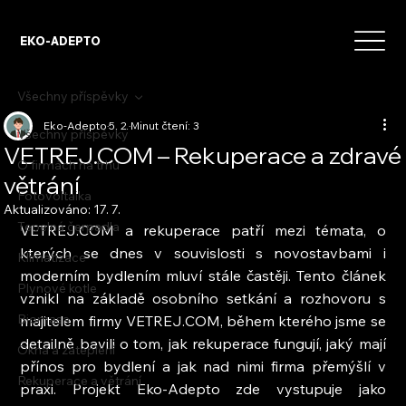
EKO-ADEPTO
Všechny příspěvky
Eko-Adepto
5. 2.
Minut čtení: 3
Všechny příspěvky
VETREJ.COM – Rekuperace a zdravé
O firmách na trhu
větrání
Fotovoltaika
Aktualizováno:
17. 7.
Tepelná čerpadla
VETREJ.COM a rekuperace patří mezi témata, o 
kterých se dnes v souvislosti s novostavbami i 
Klimatizace
moderním bydlením mluví stále častěji. Tento článek 
Plynové kotle
vznikl na základě osobního setkání a rozhovoru s 
Biomasa
majitelem firmy VETREJ.COM, během kterého jsme se 
detailně bavili o tom, jak rekuperace fungují, jaký mají 
Okna a zateplení
přínos pro bydlení a jak nad nimi firma přemýšlí v 
Rekuperace a větrání
praxi. Projekt Eko-Adepto zde vystupuje jako 