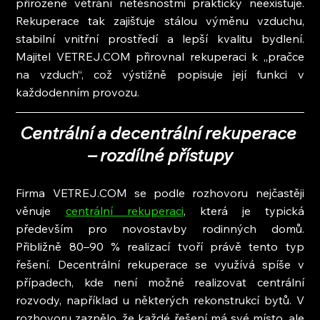
přirozené větrání netěsnostmi prakticky neexistuje. 
Rekuperace tak zajišťuje stálou výměnu vzduchu, 
stabilní vnitřní prostředí a lepší kvalitu bydlení. 
Majitel VETREJ.COM přirovnal rekuperaci k „pračce 
na vzduch“, což výstižně popisuje její funkci v 
každodenním provozu.
Centrální a decentrální rekuperace 
– rozdílné přístupy
Firma VETREJ.COM se podle rozhovoru nejčastěji 
věnuje 
centrální rekuperaci
, která je typická 
především pro novostavby rodinných domů. 
Přibližně 80–90 % realizací tvoří právě tento typ 
řešení. Decentrální rekuperace se využívá spíše v 
případech, kde není možné realizovat centrální 
rozvody, například u některých rekonstrukcí bytů. V 
rozhovoru zaznělo, že každé řešení má své místo, ale 