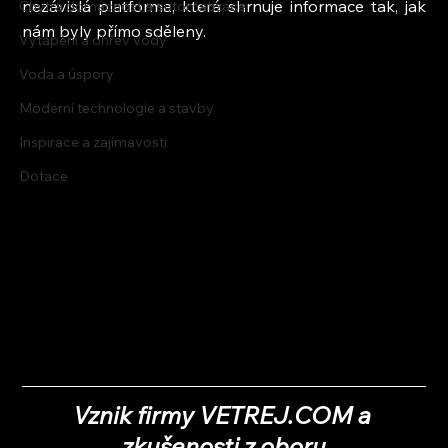
nezávislá platforma, která shrnuje informace tak, jak 
Chytrá domácnost a automatizace
nám byly přímo sděleny.
Vytápění a ohřev vody
Voda a úspory
Moderní technologie a stavby
Inspirace a zajímavosti
Dotace
Vznik firmy VETREJ.COM a 
zkušenosti z oboru