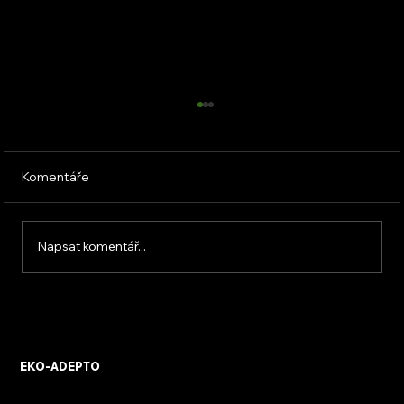
Komentáře
Napsat komentář...
KVB ENERGY s.r.o. – zkušenosti z
osobního setkání s firmou
EKO-ADEPTO