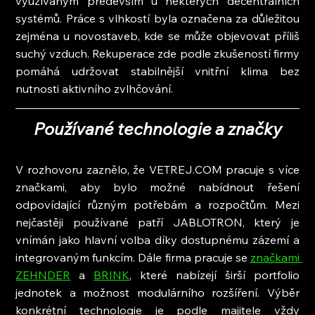
využívaným především u některých decentrálních 
systémů. Práce s vlhkostí byla označena za důležitou 
zejména u novostaveb, kde se může objevovat příliš 
suchý vzduch. Rekuperace zde podle zkušeností firmy 
pomáhá udržovat stabilnější vnitřní klima bez 
nutnosti aktivního zvlhčování.
Používané technologie a značky
V rozhovoru zaznělo, že VETREJ.COM pracuje s více 
značkami, aby bylo možné nabídnout řešení 
odpovídající různým potřebám a rozpočtům. Mezi 
nejčastěji používané patří JABLOTRON, který je 
vnímán jako hlavní volba díky dostupnému zázemí a 
integrovaným funkcím. Dále firma pracuje se 
značkami 
ZEHNDER
 a 
BRINK
, které nabízejí širší portfolio 
jednotek a možnost modulárního rozšíření. Výběr 
konkrétní technologie je podle majitele vždy 