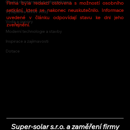
Chytrá domácnost a automatizace
Firma byla redakcí oslovena s možností osobního 
setkání, které se nakonec neuskutečnilo. Informace 
Vytápění a ohřev vody
uvedené v článku odpovídají stavu ke dni jeho 
Voda a úspory
zveřejnění.
Moderní technologie a stavby
Inspirace a zajímavosti
Dotace
Super-solar s.r.o. a zaměření firmy