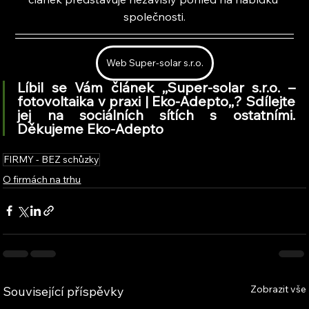
společnosti.
Web Super-solar s.r.o.
Líbil se Vám článek ,,Super-solar s.r.o. – 
fotovoltaika v praxi | Eko-Adepto,
,
? Sdílejte 
jej na sociálních sítích s ostatními. 
Děkujeme Eko-Adepto
FIRMY - BEZ schůzky
O firmách na trhu
Zobrazit vše
Související příspěvky