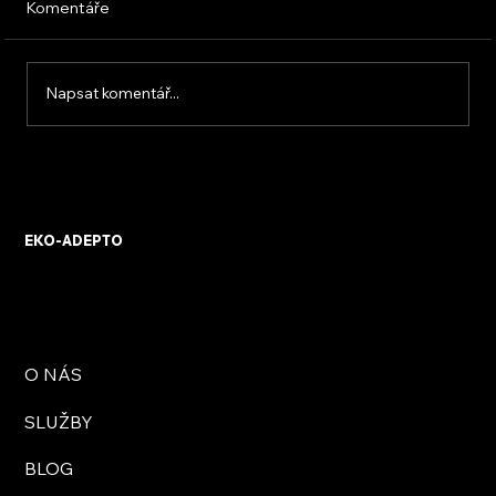
Komentáře
Napsat komentář...
KVB ENERGY s.r.o. – zkušenosti z
osobního setkání s firmou
EKO-ADEPTO
O NÁS
SLUŽBY
BLOG