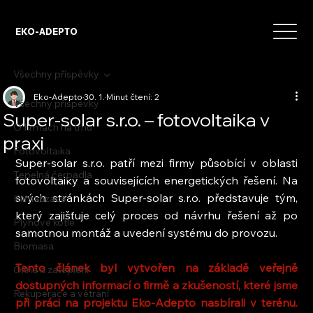
EKO-ADEPTO
Všechny příspěvky
Eko-Adepto
30. 1.
Minut čtení: 2
Všechny příspěvky
Super-solar s.r.o. – fotovoltaika v
O firmách na trhu
praxi
Fotovoltaika
Super-solar s.r.o. patří mezi firmy působící v oblasti 
Tepelná čerpadla
fotovoltaiky a souvisejících energetických řešení. Na 
svých stránkách Super-solar s.r.o. představuje tým, 
Klimatizace
který zajišťuje celý proces od návrhu řešení až po 
Plynové kotle
samotnou montáž a uvedení systému do provozu.
Biomasa
Tento článek byl vytvořen na základě veřejně 
Okna a zateplení
dostupných informací o firmě a zkušeností, které jsme 
Rekuperace a větrání
při práci na projektu Eko-Adepto nasbírali v terénu. 