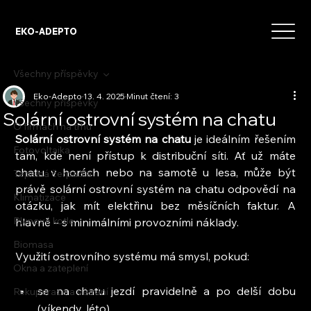
EKO-ADEPTO
Všechny příspěvky
Eko-Adepto
13. 4. 2025
Minut čtení: 3
Všechny příspěvky
Solární ostrovní systém na chatu
O firmách na trhu
Solární ostrovní systém na chatu
 je ideálním řešením 
Fotovoltaika
tam, kde není přístup k distribuční síti. Ať už máte 
chatu v horách nebo na samotě u lesa, může být 
Tepelná čerpadla
právě solární ostrovní systém na chatu odpovědí na 
Klimatizace
otázku, jak mít elektřinu bez měsíčních faktur. A 
Plynové kotle
hlavně – s minimálními provozními náklady.
Biomasa
Využití ostrovního systému má smysl, pokud:
Okna a zateplení
se na chatu jezdí pravidelně a po delší dobu 
Rekuperace a větrání
(víkendy, léto),