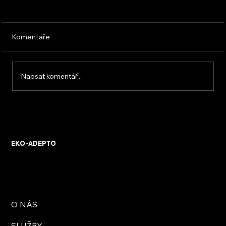
Komentáře
Napsat komentář...
Úspora energie v domácnosti: Praktické
tipy
EKO-ADEPTO
O NÁS
SLUŽBY