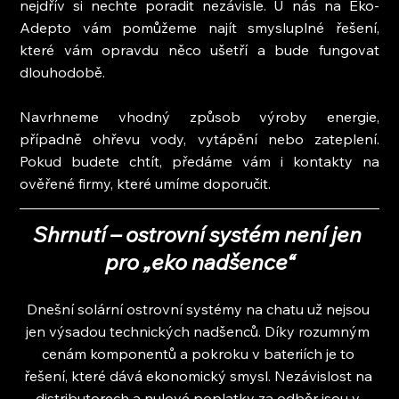
nejdřív si nechte poradit nezávisle. U nás na Eko-
Adepto vám pomůžeme najít smysluplné řešení, 
které vám opravdu něco ušetří a bude fungovat 
dlouhodobě.
Navrhneme vhodný způsob výroby energie, 
případně ohřevu vody, vytápění nebo zateplení. 
Pokud budete chtít, předáme vám i kontakty na 
ověřené firmy, které umíme doporučit.
Shrnutí – ostrovní systém není jen 
pro „eko nadšence“
Dnešní solární ostrovní systémy na chatu už nejsou 
jen výsadou technických nadšenců. Díky rozumným 
cenám komponentů a pokroku v bateriích je to 
řešení, které dává ekonomický smysl. Nezávislost na 
distributorech a nulové poplatky za odběr jsou v 