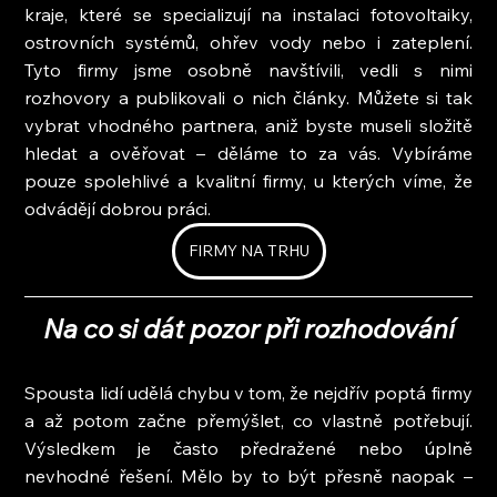
kraje, které se specializují na instalaci fotovoltaiky, 
ostrovních systémů, ohřev vody nebo i zateplení. 
Tyto firmy jsme osobně navštívili, vedli s nimi 
rozhovory a publikovali o nich články. Můžete si tak 
vybrat vhodného partnera, aniž byste museli složitě 
hledat a ověřovat – děláme to za vás. Vybíráme 
pouze spolehlivé a kvalitní firmy, u kterých víme, že 
odvádějí dobrou práci.
FIRMY NA TRHU
Na co si dát pozor při rozhodování
Spousta lidí udělá chybu v tom, že nejdřív poptá firmy 
a až potom začne přemýšlet, co vlastně potřebují. 
Výsledkem je často předražené nebo úplně 
nevhodné řešení. Mělo by to být přesně naopak – 