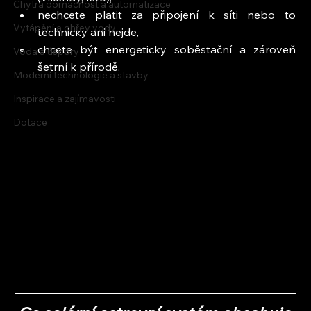
Chytrá domácnost a automatizace
nechcete platit za připojení k síti nebo to 
Vytápění a ohřev vody
technicky ani nejde,
chcete být energeticky soběstační a zároveň 
Voda a úspory
šetrní k přírodě.
Moderní technologie a stavby
Inspirace a zajímavosti
Dotace