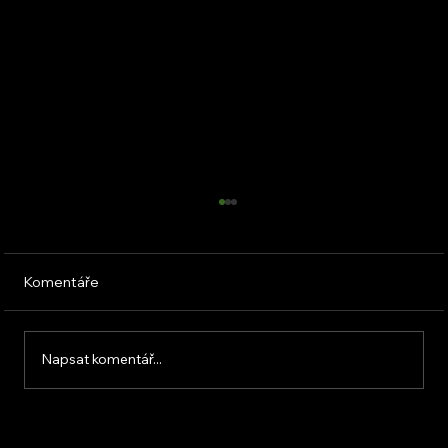
Komentáře
Napsat komentář...
KVB ENERGY s.r.o. – zkušenosti z