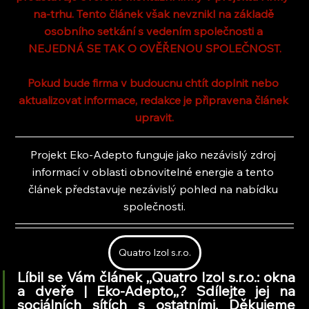
na-trhu. Tento článek však nevznikl na základě 
osobního setkání s vedením společnosti a 
NEJEDNÁ SE TAK O OVĚŘENOU SPOLEČNOST.
Pokud bude firma v budoucnu chtít doplnit nebo 
aktualizovat informace, redakce je připravena článek 
upravit.
Projekt Eko-Adepto funguje jako nezávislý zdroj 
informací v oblasti obnovitelné energie a tento 
článek představuje nezávislý pohled na nabídku 
společnosti.
Quatro Izol s.r.o.
Líbil se Vám článek ,,Quatro Izol s.r.o.: okna 
a dveře | Eko-Adepto,
,
? Sdílejte jej na 
sociálních sítích s ostatními. Děkujeme 