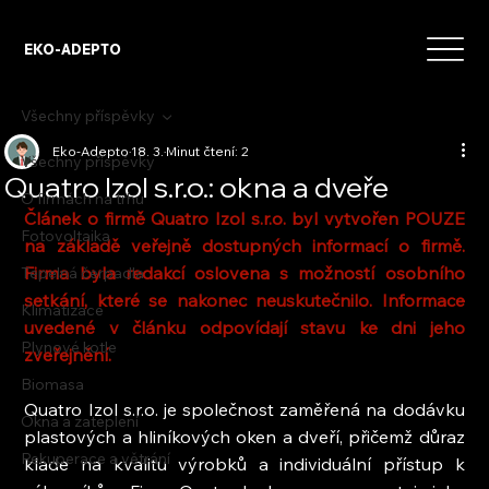
EKO-ADEPTO
Všechny příspěvky
Eko-Adepto
18. 3.
Minut čtení: 2
Všechny příspěvky
Quatro Izol s.r.o.: okna a dveře
O firmách na trhu
Článek o firmě Quatro Izol s.r.o. byl vytvořen POUZE 
Fotovoltaika
na základě veřejně dostupných informací o firmě. 
Firma byla redakcí oslovena s možností osobního 
Tepelná čerpadla
setkání, které se nakonec neuskutečnilo. Informace 
Klimatizace
uvedené v článku odpovídají stavu ke dni jeho 
Plynové kotle
zveřejnění.
Biomasa
Quatro Izol s.r.o. je společnost zaměřená na dodávku 
Okna a zateplení
plastových a hliníkových oken a dveří, přičemž důraz 
Rekuperace a větrání
klade na kvalitu výrobků a individuální přístup k 