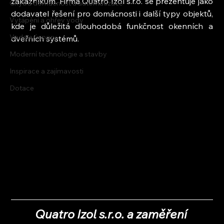
zákazníkům. Firma Quatro Izol s.r.o. se prezentuje jako 
Chytrá domácnost a automatizace
dodavatel řešení pro domácnosti i další typy objektů, 
Vytápění a ohřev vody
kde je důležitá dlouhodobá funkčnost okenních a 
Voda a úspory
dveřních systémů.
Moderní technologie a stavby
Inspirace a zajímavosti
Dotace
Quatro Izol s.r.o. a zaměření 