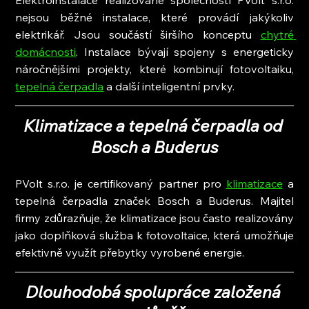
Elektroinstalace realizované společností PVolt s.r.o. 
nejsou běžné instalace, které provádí jakýkoliv 
elektrikář. Jsou součástí širšího konceptu 
chytré 
domácnosti
. Instalace bývají spojeny s energeticky 
náročnějšími projekty, které kombinují fotovoltaiku, 
tepelná čerpadla
 a další inteligentní prvky.
Klimatizace a tepelná čerpadla od 
Bosch a Buderus
PVolt s.r.o. je certifikovaný partner pro 
klimatizace
 a 
tepelná čerpadla značek Bosch a Buderus. Majitel 
firmy zdůrazňuje, že klimatizace jsou často realizovány 
jako doplňková služba k fotovoltaice, která umožňuje 
efektivně využít přebytky vyrobené energie.
Dlouhodobá spolupráce založená 