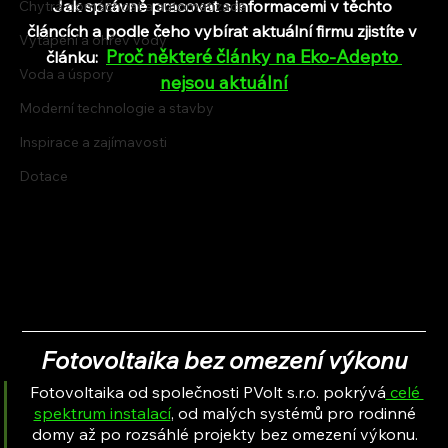
Jak správně pracovat s informacemi v těchto 
Chytrá domácnost a automatizace
článcích a podle čeho vybírat aktuální firmu zjistíte v 
Vytápění a ohřev vody
Proč některé články na Eko-Adepto 
článku:  
Voda a úspory
nejsou aktuální
Moderní technologie a stavby
Inspirace a zajímavosti
Dotace
Fotovoltaika bez omezení výkonu
Fotovoltaika od společnosti PVolt s.r.o. pokrývá
 celé 
spektrum instalací
, od malých systémů pro rodinné 
domy až po rozsáhlé projekty bez omezení výkonu. 