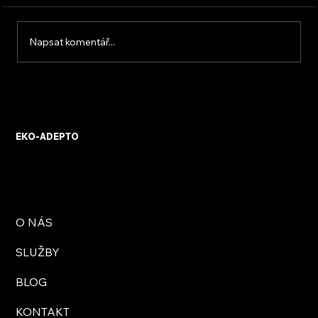
Napsat komentář...
KVB ENERGY s.r.o. – zkušenosti z
osobního setkání s firmou
EKO-ADEPTO
O NÁS
SLUŽBY
BLOG
KONTAKT