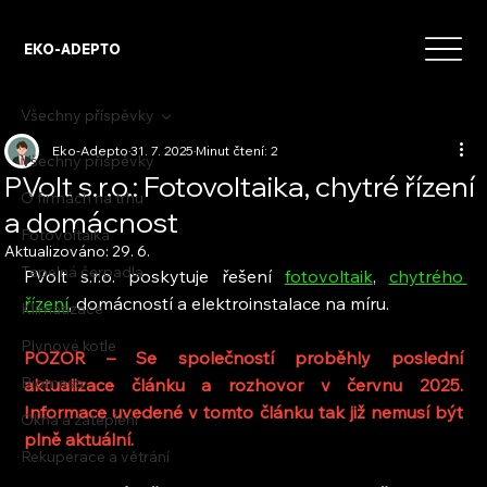
EKO-ADEPTO
Všechny příspěvky
Eko-Adepto
31. 7. 2025
Minut čtení: 2
Všechny příspěvky
PVolt s.r.o.: Fotovoltaika, chytré řízení
O firmách na trhu
a domácnost
Fotovoltaika
Aktualizováno:
29. 6.
Tepelná čerpadla
PVolt s.r.o. poskytuje řešení 
fotovoltaik
, 
chytrého 
řízení
, domácností a elektroinstalace na míru.
Klimatizace
Plynové kotle
POZOR – Se společností proběhly poslední 
Biomasa
aktualizace článku a rozhovor v červnu 2025. 
Informace uvedené v tomto článku tak již nemusí být 
Okna a zateplení
plně aktuální.
Rekuperace a větrání