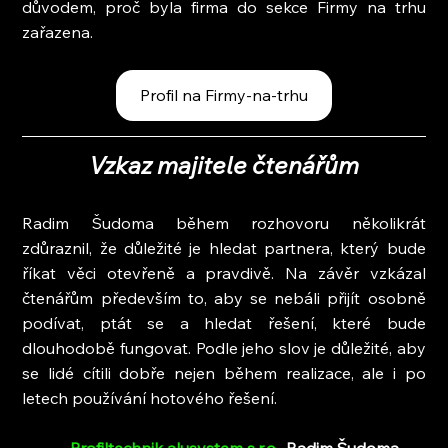
důvodem, proč byla firma do sekce Firmy na trhu 
zařazena.
Profil na Firmy-na-trhu
Vzkaz majitele čtenářům
Radim Šudoma během rozhovoru několikrát 
zdůraznil, že důležité je hledat partnera, který bude 
říkat věci otevřeně a pravdivě. Na závěr vzkázal 
čtenářům především to, aby se nebáli přijít osobně 
podívat, ptát se a hledat řešení, které bude 
dlouhodobě fungovat. Podle jeho slov je důležité, aby 
se lidé cítili dobře nejen během realizace, ale i po 
letech používání hotového řešení.
— 
Profiltechnik alusystem s.r.o.
, Radim Šudoma