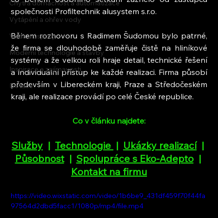
Chytrá domácnost a automatizace
společnosti Profiltechnik alusystem s.r.o.
Vytápění a ohřev vody
Během rozhovoru s Radimem Šudomou bylo patrné, 
Voda a úspory
že firma se dlouhodobě zaměřuje čistě na hliníkové 
Moderní technologie a stavby
systémy a že velkou roli hraje detail, technické řešení 
Inspirace a zajímavosti
a individuální přístup ke každé realizaci. Firma působí 
především v Libereckém kraji, Praze a Středočeském 
Dotace
kraji, ale realizace provádí po celé České republice.
Co v článku najdete:
Služby
  |  
Technologie
 |  
Ukázky realizací
  | 
Působnost
  |  
Spolupráce s Eko-Adepto
  |  
Kontakt na firmu
https://video.wixstatic.com/video/1b6be9_431df459f70f44fa
97564d2dbd5facc1/1080p/mp4/file.mp4