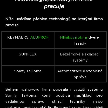
pracuje
Níže uvádíme přehled technologií, se kterými firma 
pracuje.
REYNAERS, 
ALUPROF
Hliníková okna
, dveře, 
fasády
SUNFLEX
Bezrámové a skládací 
systémy
Somfy TaHoma
Automatizace a vzdálená 
správa
Během rozhovoru firma popsala i využití systému 
Somfy TaHoma, který používá například pro 
vzdálenou správu stínicí techniky nebo 
motorizovaných prvků. Podle firmy to pomáhá rychleji 