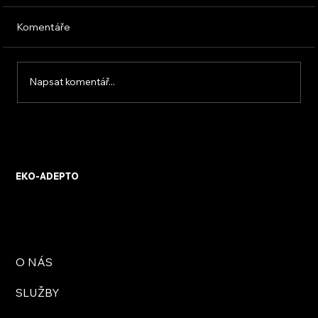
Komentáře
Napsat komentář...
KVB ENERGY s.r.o. – zkušenosti z
osobního setkání s firmou
EKO-ADEPTO
O NÁS
SLUŽBY