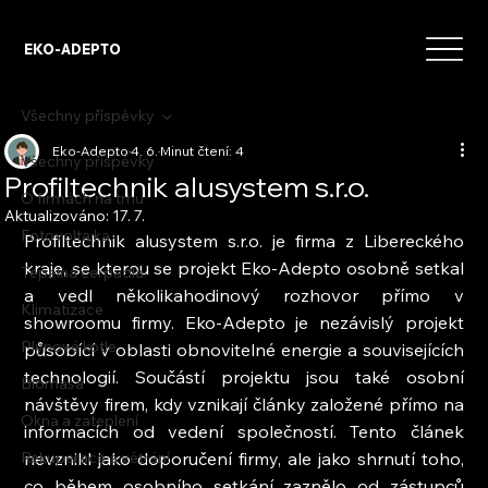
EKO-ADEPTO
Všechny příspěvky
Eko-Adepto
4. 6.
Minut čtení: 4
Všechny příspěvky
Profiltechnik alusystem s.r.o.
O firmách na trhu
Aktualizováno:
17. 7.
Fotovoltaika
Profiltechnik alusystem s.r.o. je firma z Libereckého 
kraje, se kterou se projekt Eko-Adepto osobně setkal 
Tepelná čerpadla
a vedl několikahodinový rozhovor přímo v 
Klimatizace
showroomu firmy. Eko-Adepto je nezávislý projekt 
Plynové kotle
působící v oblasti obnovitelné energie a souvisejících 
technologií. Součástí projektu jsou také osobní 
Biomasa
návštěvy firem, kdy vznikají články založené přímo na 
Okna a zateplení
informacích od vedení společností. Tento článek 
Rekuperace a větrání
nevznikl jako doporučení firmy, ale jako shrnutí toho, 
co během osobního setkání zaznělo od zástupců 