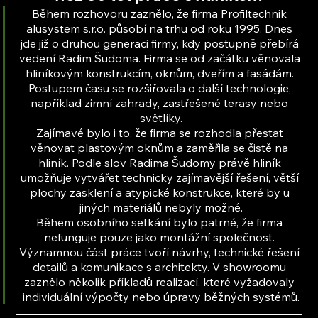
Během rozhovoru zaznělo, že firma Profiltechnik 
alusystem s.r.o. působí na trhu od roku 1995. Dnes 
jde již o druhou generaci firmy, kdy postupně přebírá 
vedení Radim Šudoma. Firma se od začátku věnovala 
hliníkovým konstrukcím, oknům, dveřím a fasádám. 
Postupem času se rozšiřovala o další technologie, 
například zimní zahrady, zastřešené terasy nebo 
světlíky.
Zajímavé bylo i to, že firma se rozhodla přestat 
věnovat plastovým oknům a zaměřila se čistě na 
hliník. Podle slov Radima Šudomy právě hliník 
umožňuje vytvářet technicky zajímavější řešení, větší 
plochy zasklení a atypické konstrukce, které by u 
jiných materiálů nebyly možné.
Během osobního setkání bylo patrné, že firma 
nefunguje pouze jako montážní společnost. 
Významnou část práce tvoří návrhy, technické řešení 
detailů a komunikace s architekty. V showroomu 
zaznělo několik příkladů realizací, které vyžadovaly 
individuální výpočty nebo úpravy běžných systémů.