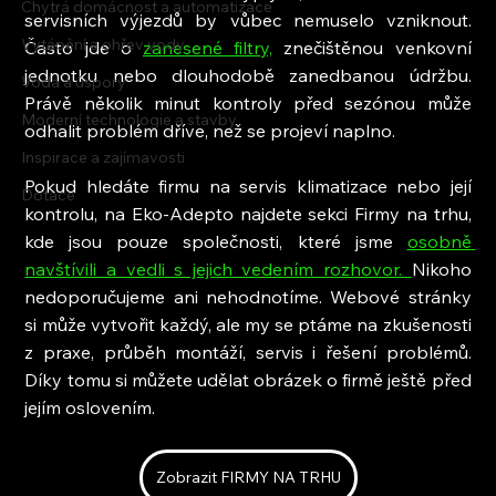
Chytrá domácnost a automatizace
servisních výjezdů by vůbec nemuselo vzniknout. 
Vytápění a ohřev vody
Často jde o 
zanesené filtry,
 znečištěnou venkovní 
jednotku nebo dlouhodobě zanedbanou údržbu. 
Voda a úspory
Právě několik minut kontroly před sezónou může 
Moderní technologie a stavby
odhalit problém dříve, než se projeví naplno.
Inspirace a zajímavosti
Pokud hledáte firmu na servis klimatizace nebo její 
Dotace
kontrolu, na Eko-Adepto najdete sekci Firmy na trhu, 
kde jsou pouze společnosti, které jsme 
osobně 
navštívili a vedli s jejich vedením rozhovor. 
Nikoho 
nedoporučujeme ani nehodnotíme. Webové stránky 
si může vytvořit každý, ale my se ptáme na zkušenosti 
z praxe, průběh montáží, servis i řešení problémů. 
Díky tomu si můžete udělat obrázek o firmě ještě před 
jejím oslovením.
Zobrazit FIRMY NA TRHU