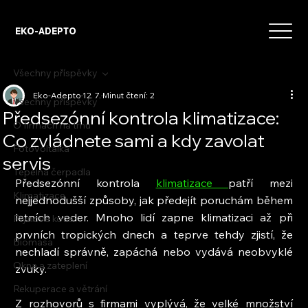
EKO-ADEPTO
Všechny příspěvky
Eko-Adepto
12. 7.
Minut čtení: 2
Všechny příspěvky
Předsezónní kontrola klimatizace:
O firmách na trhu
Co zvládnete sami a kdy zavolat
Fotovoltaika
servis
Tepelná čerpadla
Předsezónní kontrola 
klimatizace 
patří mezi 
Klimatizace
nejjednodušší způsoby, jak předejít poruchám během 
letních veder. Mnoho lidí zapne klimatizaci až při 
Plynové kotle
prvních tropických dnech a teprve tehdy zjistí, že 
Biomasa
nechladí správně, zapáchá nebo vydává neobvyklé 
Okna a zateplení
zvuky.
Rekuperace a větrání
Z rozhovorů s firmami vyplývá, že velké množství 