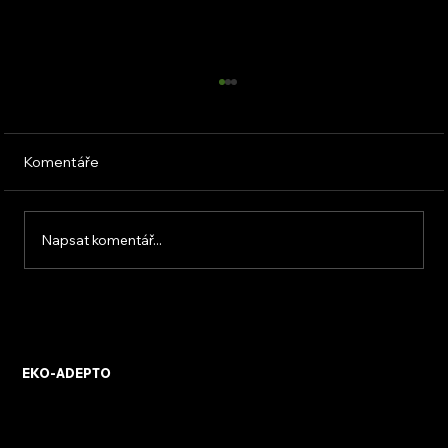
Komentáře
Napsat komentář...
Klimatizace do bytu: výběr, návrh a
montáž
EKO-ADEPTO