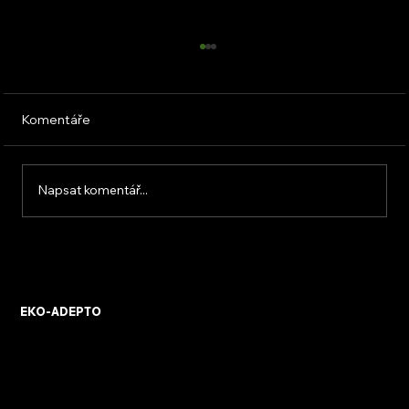
Komentáře
Napsat komentář...
KVB ENERGY s.r.o. – zkušenosti z
osobního setkání s firmou
EKO-ADEPTO