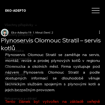
EKO-ADEPTO
Všechny příspěvky
Eko-Adepto
19. 1.
Minut čtení: 2
Všechny příspěvky
Plynoservis Olomouc Stratil – servis
O firmách na trhu
kotlů
Fotovoltaika
Plynoservis Olomouc Stratil se zaměřuje na servis, 
Tepelná čerpadla
montáž, revize a prodej plynových kotlů v regionu 
Olomoucka a okolních měst. Firma vystupuje pod 
Klimatizace
názvem Plynoservis Olomouc Stratil a podle 
Plynové kotle
dostupných informací se dlouhodobě věnuje 
Biomasa
technickým službám spojeným s plynovými kotli a 
jejich bezpečným provozem.
Okna a zateplení
Rekuperace a větrání
Tento článek byl vytvořen na základě veřejně 