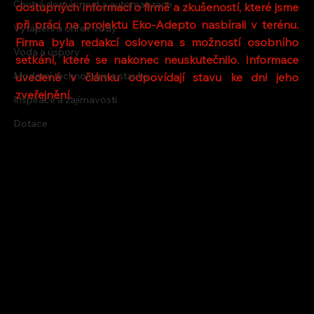
Chytrá domácnost a automatizace
dostupných informací o firmě a zkušeností, které jsme 
při práci na projektu Eko-Adepto nasbírali v terénu. 
Vytápění a ohřev vody
Firma byla redakcí oslovena s možností osobního 
Voda a úspory
setkání, které se nakonec neuskutečnilo. Informace 
Moderní technologie a stavby
uvedené v článku odpovídají stavu ke dni jeho 
zveřejnění.
Inspirace a zajímavosti
Dotace