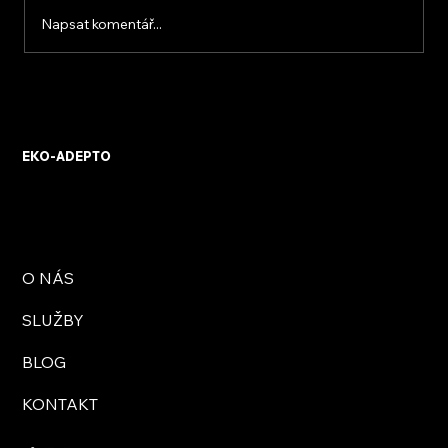
Napsat komentář...
KVB ENERGY s.r.o. – zkušenosti z
osobního setkání s firmou
EKO-ADEPTO
O NÁS
SLUŽBY
BLOG
KONTAKT