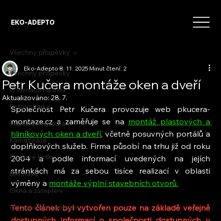
EKO-ADEPTO
Všechny příspěvky
Eko-Adepto
8. 11. 2025
Minut čtení: 2
Všechny příspěvky
Petr Kučera montáže oken a dveří
O firmách na trhu
Aktualizováno:
28. 7.
Fotovoltaika
Společnost Petr Kučera provozuje web pkucera-
montaze.cz a zaměřuje se na 
montáž plastových a 
Tepelná čerpadla
hliníkových oken a dveří
, včetně posuvných portálů a 
Klimatizace
doplňkových služeb. Firma působí na trhu již od roku 
Plynové kotle
2004 a podle informací uvedených na jejích 
stránkách má za sebou tisíce realizací v oblasti 
Biomasa
výměny a 
montáže výplní stavebních otvorů.
Okna a zateplení
Rekuperace a větrání
Tento článek byl vytvořen pouze na základě veřejně 
dostupných informací o společnosti dostupných v 