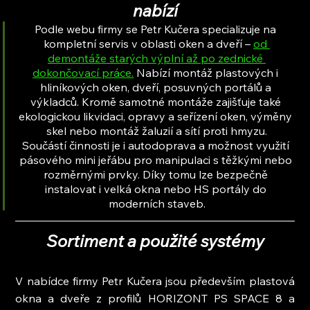
nabízí
Podle webu firmy se Petr Kučera specializuje na 
kompletní servis v oblasti oken a dveří – 
od 
demontáže starých výplní až po zednické 
dokončovací práce.
 Nabízí montáž plastových i 
hliníkových oken, dveří, posuvných portálů a 
výkladců. Kromě samotné montáže zajišťuje také 
ekologickou likvidaci, opravy a seřízení oken, výměny 
skel nebo montáž žaluzií a sítí proti hmyzu.
Součástí činnosti je i autodoprava a možnost využití 
pásového mini jeřábu pro manipulaci s těžkými nebo 
rozměrnými prvky. Díky tomu lze bezpečně 
instalovat i velká okna nebo HS portály do 
moderních staveb.
Sortiment a použité systémy
V nabídce firmy Petr Kučera jsou především plastová 
okna a dveře z profilů HORIZONT PS SPACE 8 a 