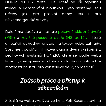
HORIZONT PS Penta Plus, které se liší tepelnou 
izolací a konstrukční hloubkou. Tyto systémy jsou 
určeny jak pro pasivní domy, tak i pro 
nízkoenergetické stavby.
Dále firma dodává a montuje 
posuvně-sklopné dveře 
(PSK)
 a 
zdvižně-posuvné dveře (HS portály),
 které 
umožňují pohodlný přístup na terasy nebo zahrady. 
Sortiment doplňují hliníková okna a dveře vyráběná z 
profilových systémů PONZIO, které se podle webu 
firmy vyznačují vysokou tuhostí, dlouhou životností a 
možností použití i pro konstrukce velkých rozměrů.
Způsob práce a přístup k 
zákazníkům
Z textů na webu vyplývá, že firma Petr Kučera staví na 