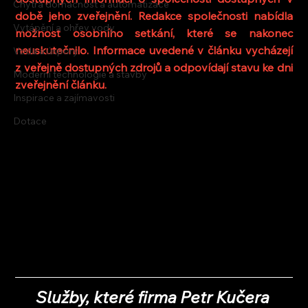
Chytrá domácnost a automatizace
době jeho zveřejnění. Redakce společnosti nabídla 
Vytápění a ohřev vody
možnost osobního setkání, které se nakonec 
neuskutečnilo. Informace uvedené v článku vycházejí 
Voda a úspory
z veřejně dostupných zdrojů a odpovídají stavu ke dni 
Moderní technologie a stavby
zveřejnění článku.
Inspirace a zajímavosti
Dotace
Služby, které firma Petr Kučera 