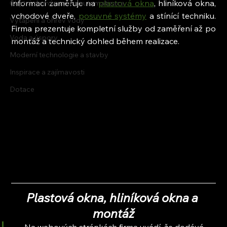
informací zaměřuje na 
plastová okna
, hliníková okna, 
Chytrá domácnost a automatizace
vchodové dveře, 
posuvné systémy
 a stínící techniku. 
Vytápění a ohřev vody
Firma prezentuje kompletní služby od zaměření až po 
Voda a úspory
montáž a technický dohled během realizace.
Moderní technologie a stavby
Inspirace a zajímavosti
Dotace
Plastová okna, hliníková okna a 
montáž
Na webových stránkách firma uvádí, že dodává 