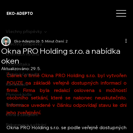
EKO-ADEPTO
Všechny příspěvky
Eko-Adepto
26. 5.
Minut čtení: 2
Všechny příspěvky
Okna PRO Holding s.r.o. a nabídka
O firmách na trhu
oken
Fotovoltaika
Aktualizováno:
29. 5.
Tepelná čerpadla
Článek o firmě Okna PRO Holding s.r.o. byl vytvořen 
POUZE na základě veřejně dostupných informací o 
Klimatizace
firmě. Firma byla redakcí oslovena s možností 
Plynové kotle
osobního setkání, které se nakonec neuskutečnilo. 
Biomasa
Informace uvedené v článku odpovídají stavu ke dni 
jeho zveřejnění.
Okna a zateplení
Rekuperace a větrání
Okna PRO Holding s.r.o. se podle veřejně dostupných 