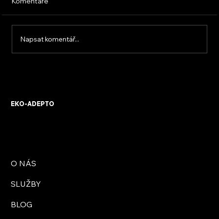
Komentáře
Napsat komentář...
KVB ENERGY s.r.o. – zkušenosti z
osobního setkání s firmou
EKO-ADEPTO
O NÁS
SLUŽBY
BLOG