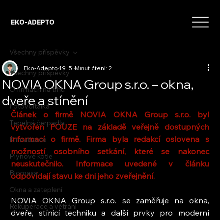
EKO-ADEPTO
Všechny příspěvky
Eko-Adepto
19. 5.
Minut čtení: 2
Všechny příspěvky
NOVIA OKNA Group s.r.o. – okna,
O firmách na trhu
dveře a stínění
Fotovoltaika
Článek o firmě NOVIA OKNA Group s.r.o. byl 
Tepelná čerpadla
vytvořen POUZE na základě veřejně dostupných 
informací o firmě. Firma byla redakcí oslovena s 
Klimatizace
možností osobního setkání, které se nakonec 
Plynové kotle
neuskutečnilo. Informace uvedené v článku 
Biomasa
odpovídají stavu ke dni jeho zveřejnění.
Okna a zateplení
NOVIA OKNA Group s.r.o. se zaměřuje na okna, 
Rekuperace a větrání
dveře, stínicí techniku a další prvky pro moderní 