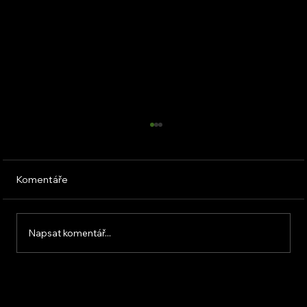
Komentáře
Napsat komentář...
KVB ENERGY s.r.o. – zkušenosti z
osobního setkání s firmou