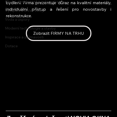
Chytrá domácnost a automatizace
bydlení. Firma prezentuje důraz na kvalitní materiály, 
individuální přístup a řešení pro novostavby i 
Vytápění a ohřev vody
rekonstrukce.
Voda a úspory
Moderní technologie a stavby
Zobrazit FIRMY NA TRHU
Inspirace a zajímavosti
Dotace