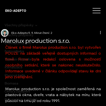
EKO-ADEPTO
Všechny příspěvky
Eko-Adepto
5. 5.
Minut čtení: 2
Všechny příspěvky
Marolux production s.r.o.
O firmách na trhu
Článek o firmě Marolux production s.r.o. byl vytvořen 
Fotovoltaika
POUZE na základě veřejně dostupných informací o 
firmě. Firma byla redakcí oslovena s možností 
Tepelná čerpadla
osobního setkání, které se nakonec neuskutečnilo. 
Klimatizace
Informace uvedené v článku odpovídají stavu ke dni 
Plynové kotle
jeho zveřejnění.
Biomasa
Marolux production s.r.o. je společnost zaměřená na 
Okna a zateplení
plastová okna, dveře, vrata a nábytek na míru, která 
Rekuperace a větrání
působí na trhu již od roku 1991.