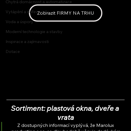
Chytrá domácnost a automatizace
Vytápění a ohřev vody
Zobrazit FIRMY NA TRHU
Voda a úspory
Moderní technologie a stavby
Inspirace a zajímavosti
Dotace
Sortiment: plastová okna, dveře a 
vrata
Z dostupných informací vyplývá, že Marolux 