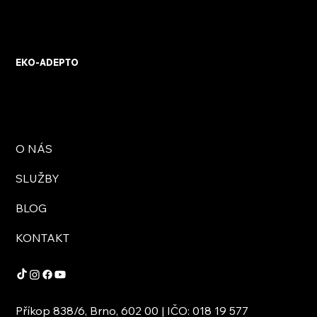
KVB ENERGY s.r.o. – zkušenosti z
osobního setkání s firmou
EKO-ADEPTO
O NÁS
SLUŽBY
BLOG
KONTAKT
Příkop 838/6, Brno, 602 00 | IČO: 018 19 577