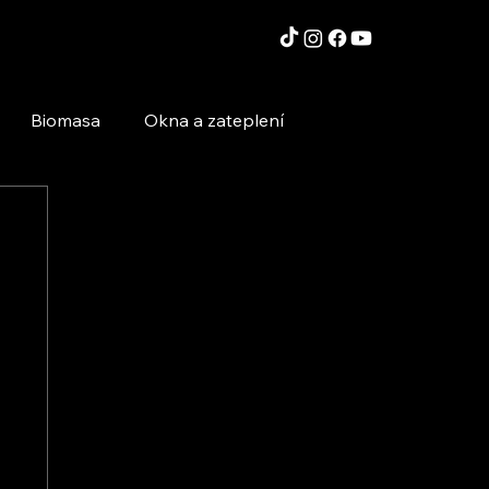
Biomasa
Okna a zateplení
Moderní technologie a stavby
Inspirace a zajímavosti