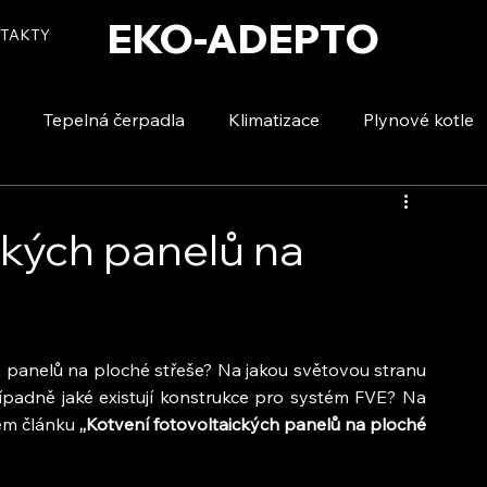
EKO-ADEPTO
TAKTY
Tepelná čerpadla
Klimatizace
Plynové kotle
tizace
Vytápění a ohřev vody
Voda a úspory
ckých panelů na
 panelů na ploché střeše? Na jakou světovou stranu 
ípadně jaké existují konstrukce pro systém FVE? Na 
em článku 
,,Kotvení fotovoltaických panelů na ploché 