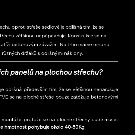
hu oproti střeše sedlové je odlišná tím, že se 
třechu většinou nepřipevňuje. Konstrukce se na 
 zatíží betonovým závažím. Na trhu máme mnoho 
 různých držáků s odlišnými náklony.
ích panelů na plochou střechu?
e odlišná především tím, že se většinou nenarušuje 
 FVE se na ploché střeše pouze zatěžuje betonovými 
ím montáže, protože se na ploché střechy bude muset 
se hmotnost pohybuje okolo 40-50Kg.