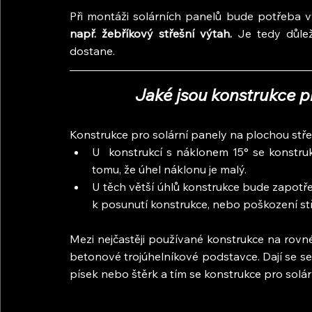
Při montáži solárních panelů bude potřeba v
např. žebříkový střešní výtah.
 Je tedy důlež
dostane.
Jaké jsou konstrukce p
Konstrukce pro solární panely na plochou stř
U  konstrukcí s náklonem 15° se konstru
tomu, že úhel náklonu je malý. 
U těch větší úhlů konstrukce bude zapotře
k posunutí konstrukce, nebo poškození st
Mezi nejčastěji používané konstrukce na rovné 
betonové trojúhelníkové podstavce. Dají se se
písek nebo štěrk a tím se konstrukce pro solárn