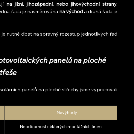
jí
 na jižní, jihozápadní, nebo jihovýchodní strany.
 jedna řada je nasměrována 
na východ 
a druhá řada je 
 je nutné dbát na správný rozestup jednotlivých řad 
otovoltaických panelů na ploché 
třeše
olárních panelů na ploché střechy jsme vypracovali 
	Nevýhody
Neodbornost některých montážních firem