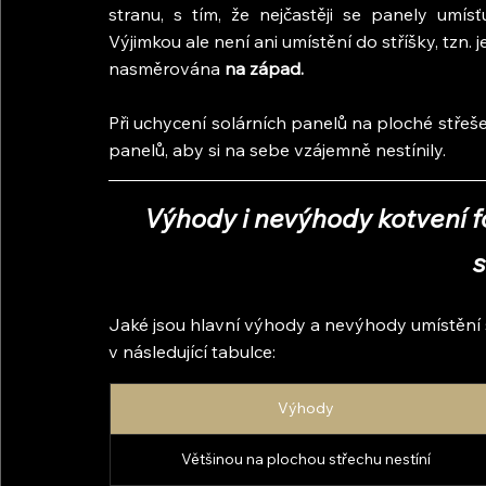
stranu, s tím, že nejčastěji se panely umísťu
Výjimkou ale není ani umístění do stříšky, tzn.
nasměrována 
na západ.
Při uchycení solárních panelů na ploché střeše
panelů, aby si na sebe vzájemně nestínily.
Výhody i nevýhody kotvení f
s
Jaké jsou hlavní výhody a nevýhody umístění s
v následující tabulce:
Výhody
Většinou na plochou střechu nestíní