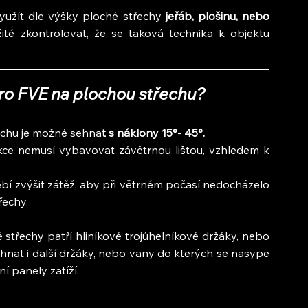
yužít dle výšky ploché střechy 
jeřáb, plošinu, nebo 
ité zkontrolovat, že se taková technika k objektu 
ro FVE na plochou střechu?
echu je možné sehna
t s náklony 15°- 45°.
kce nemusí vybavovat závětrnou lištou, vzhledem k 
bí zvýšit zátěž, aby při větrném počasí nedocházelo 
řechy.
střechy patří hliníkové trojúhelníkové držáky, nebo 
hnat i další držáky, nebo vany do kterých se nasype 
í panely zatíží.