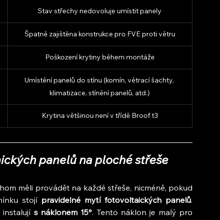
Stav střechy nedovoluje umístit panely
Špatně zajištěna konstrukce pro FVE proti větru
Poškození krytiny během montáže
Umístění panelů do stínu (komín, větrací šachty, 
klimatizace, stínění panelů, atd.)
Krytina většinou není v třídě Broof t3
aických panelů na ploché střeše
hom měli provádět na každé střeše, nicméně, pokud 
ínku stojí 
pravidelné mytí fotovoltaických panelů
. 
instalují
 s náklonem 15°
. Tento náklon je malý pro 