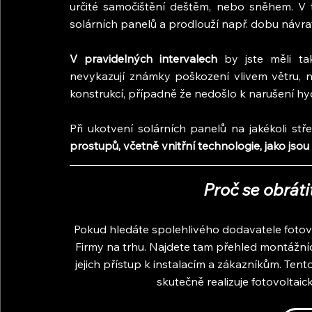
určité samočištění deštěm, nebo sněhem. V t
solárních panelů a prodlouží např. dobu návrat
V pravidelných intervalech
 by jste měli ta
nevykazují známky poškození vlivem větru, 
konstrukcí, případně že nedošlo k narušení hy
Při ukotvení solárních panelů na jakékoli stř
prostupů, včetně vnitřní technologie, jako jsou
Proč se obráti
Pokud hledáte spolehlivého dodavatele fotov
Firmy na trhu. Najdete tam přehled montážních
jejich přístup k instalacím a zákazníkům. Tent
skutečně realizuje fotovoltaic