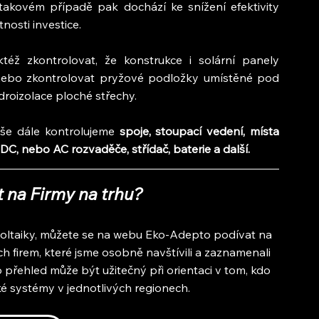
akovém případě pak dochází ke snížení efektivity 
nosti investice.
ktéž zkontrolovat, že konstrukce i solární panely 
nebo zkontrolovat pryžové podložky umístěné pod 
droizolace ploché střechy.
eše dále kontrolujeme 
spoje, stoupací vedení, místa 
 DC, nebo AC rozvaděče, střídač, baterie a další.
t na Firmy na trhu?
oltaiky, můžete se na webu Eko-Adepto podívat na 
 firem, které jsme osobně navštívili a zaznamenali 
o přehled může být užitečný při orientaci v tom, kdo 
ké systémy v jednotlivých regionech.