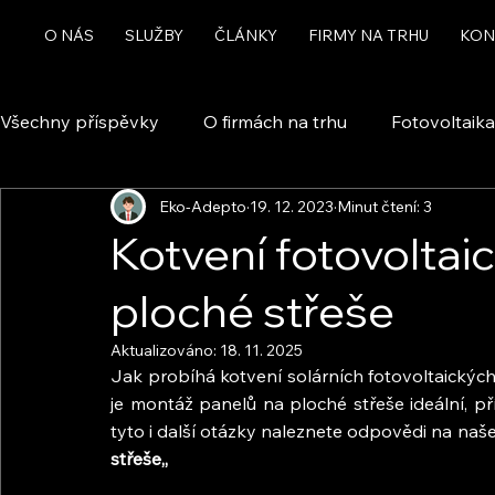
O NÁS
SLUŽBY
ČLÁNKY
FIRMY NA TRHU
KON
Všechny příspěvky
O firmách na trhu
Fotovoltaika
Eko-Adepto
19. 12. 2023
Minut čtení: 3
Rekuperace a větrání
Chytrá domácnost a automa
Kotvení fotovoltai
ploché střeše
Dotace
Aktualizováno:
18. 11. 2025
Jak probíhá kotvení solárních fotovoltaických
je montáž panelů na ploché střeše ideální, př
tyto i další otázky naleznete odpovědi na naš
střeše,,