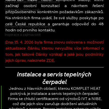
Chytrá domácnost a automatizace
začínají osobní konzultací a návrhem řešení 
Vytápění a ohřev vody
přizpůsobeného konkrétním požadavkům zákazníků. 
Na stránkách firma uvádí, že své služby poskytuje po 
Voda a úspory
celé České republice a garantuje odpověď do 48 
Moderní technologie a stavby
hodin od prvního kontaktu.
Inspirace a zajímavosti
Dne 15. 4. 2026 byla firma znovu oslovena s možností 
Dotace
aktualizace článku, kterou nevyužila; více informací o 
tom, jak takové články vznikají a jaké jsou podmínky 
jejich úprav, naleznete 
ZDE.
Instalace a servis tepelných 
čerpadel
Jednou z hlavních oblastí, kterou KOMPLET HEAT 
pokrývá, je instalace a servis tepelných čerpadel. 
Firma se chlubí certifikacemi od výrobců IVT a NIBE, 
což dle jejich slov zaručuje dodržení aktuálních 
předpisů a norem. Proces instalace zahrnuje výběr 