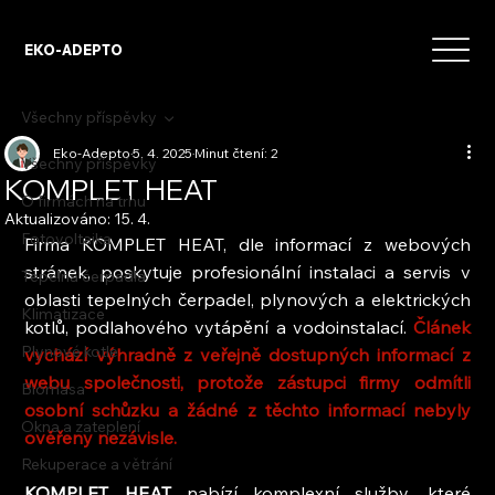
EKO-ADEPTO
Všechny příspěvky
Eko-Adepto
5. 4. 2025
Minut čtení: 2
Všechny příspěvky
KOMPLET HEAT
O firmách na trhu
Aktualizováno:
15. 4.
Fotovoltaika
Firma KOMPLET HEAT, dle informací z webových 
stránek, poskytuje profesionální instalaci a servis v 
Tepelná čerpadla
oblasti tepelných čerpadel, plynových a elektrických 
Klimatizace
kotlů, podlahového vytápění a vodoinstalací. 
Článek 
Plynové kotle
vychází výhradně z veřejně dostupných informací z 
webu společnosti, protože zástupci firmy odmítli 
Biomasa
osobní schůzku a žádné z těchto informací nebyly 
Okna a zateplení
ověřeny nezávisle.
Rekuperace a větrání
KOMPLET HEAT
 nabízí komplexní služby, které 