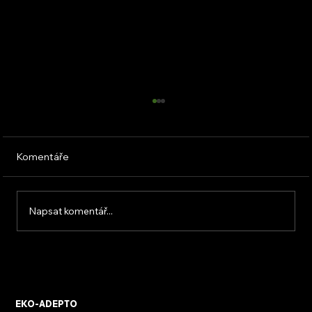
Komentáře
Napsat komentář...
KVB ENERGY s.r.o. – zkušenosti z
osobního setkání s firmou
EKO-ADEPTO