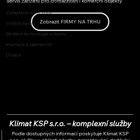
servis zařízení pro domácnosti i komerční objekty.
Chytrá domácnost a automatizace
Vytápění a ohřev vody
Zobrazit FIRMY NA TRHU
Voda a úspory
Moderní technologie a stavby
Inspirace a zajímavosti
Dotace
Klimat KSP s.r.o. – komplexní služby
Podle dostupných informací poskytuje Klimat KSP 
s.r.o. služby v oblasti návrhu, projektování, dodávky, 