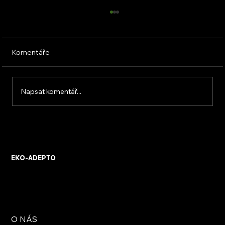
Komentáře
Napsat komentář...
KVB ENERGY s.r.o. – zkušenosti z
osobního setkání s firmou
EKO-ADEPTO
O NÁS