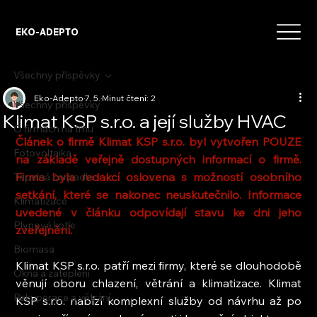
EKO-ADEPTO
Všechny příspěvky
Eko-Adepto
7. 5.
Minut čtení: 2
Všechny příspěvky
Klimat KSP s.r.o. a její služby HVAC
O firmách na trhu
Článek o firmě Klimat KSP s.r.o. byl vytvořen POUZE 
Fotovoltaika
na základě veřejně dostupných informací o firmě. 
Firma byla redakcí oslovena s možností osobního 
Tepelná čerpadla
setkání, které se nakonec neuskutečnilo. Informace 
Klimatizace
uvedené v článku odpovídají stavu ke dni jeho 
Plynové kotle
zveřejnění.
Biomasa
Klimat KSP s.r.o. patří mezi firmy, které se dlouhodobě 
Okna a zateplení
věnují oboru chlazení, větrání a klimatizace. Klimat 
Rekuperace a větrání
KSP s.r.o. nabízí komplexní služby od návrhu až po 