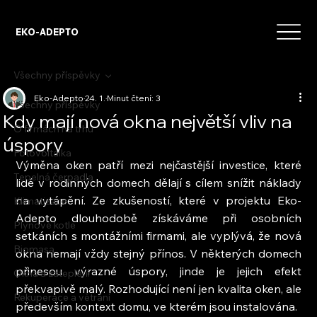
EKO-ADEPTO
Všechny příspěvky
Eko-Adepto
24. 1.
Minut čtení: 3
Všechny příspěvky
Kdy mají nová okna největší vliv na
O firmách na trhu
úspory
Fotovoltaika
Výměna oken patří mezi nejčastější investice, které 
Tepelná čerpadla
lidé v rodinných domech dělají s cílem snížit náklady 
na vytápění. Ze zkušeností, které v projektu Eko-
Klimatizace
Adepto dlouhodobě získáváme při osobních 
Plynové kotle
setkáních s montážními firmami, ale vyplývá, že nová 
Biomasa
okna nemají vždy stejný přínos. V některých domech 
přinesou výrazné úspory, jinde je jejich efekt 
Okna a zateplení
překvapivě malý. Rozhodující není jen kvalita oken, ale 
Rekuperace a větrání
především kontext domu, ve kterém jsou instalována.