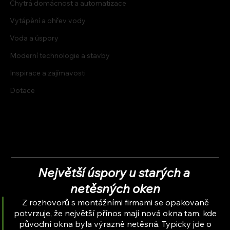
Chytrá domácnost a automatizace
Vytápění a ohřev vody
Voda a úspory
Moderní technologie a stavby
Inspirace a zajímavosti
Dotace
Největší úspory u starých a 
netěsných oken
Z rozhovorů s montážními firmami se opakovaně 
potvrzuje, že největší přínos mají nová okna tam, kde 
původní okna byla výrazně netěsná. Typicky jde o 